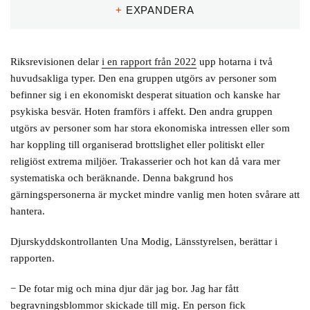
offentliganställda tjänstemän.
+
EXPANDERA
Riksrevisionen delar
i en rapport från 2022
upp hotarna i två
huvudsakliga typer. Den ena gruppen utgörs av personer som
befinner sig i en ekonomiskt desperat situation och kanske har
psykiska besvär. Hoten framförs i affekt. Den andra gruppen
utgörs av personer som har stora ekonomiska intressen eller som
har koppling till organiserad brottslighet eller politiskt eller
religiöst extrema miljöer. Trakasserier och hot kan då vara mer
systematiska och beräknande. Denna bakgrund hos
gärningspersonerna är mycket mindre vanlig men hoten svårare att
hantera.
Djurskyddskontrollanten Una Modig, Länsstyrelsen, berättar i
rapporten.
− De fotar mig och mina djur där jag bor. Jag har fått
begravningsblommor skickade till mig. En person fick