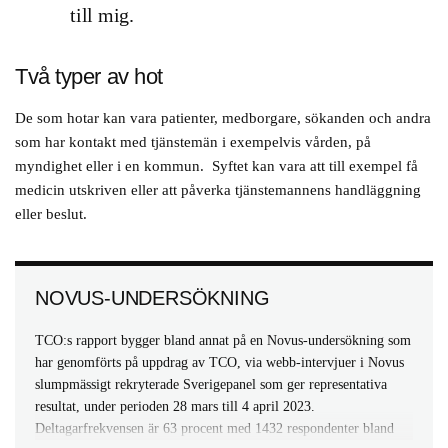
till mig.
Två typer av hot
De som hotar kan vara patienter, medborgare, sökanden och andra
som har kontakt med tjänstemän i exempelvis vården, på
myndighet eller i en kommun. Syftet kan vara att till exempel få
medicin utskriven eller att påverka tjänstemannens handläggning
eller beslut.
NOVUS-UNDERSÖKNING
TCO:s rapport bygger bland annat på en Novus-undersökning som
har genomförts på uppdrag av TCO, via webb-intervjuer i Novus
slumpmässigt rekryterade Sverigepanel som ger representativa
resultat, under perioden 28 mars till 4 april 2023.
Deltagarfrekvensen är 63 procent med 1432 respondenter bland