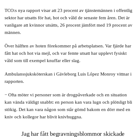
TCO:s nya rapport visar att 23 procent av tjänstemännen i offentlig
sektor har utsatts för hat, hot och våld de senaste fem åren. Det är
vanligare att kvinnor utsätts, 26 procent jämfört med 19 procent av
männen.
Över hälften av hoten förekommer på arbetsplatsen. Var fjärde har
fått hat och hot via mejl, och var femte utsatt har upplevt fysiskt
våld som till exempel knuffar eller slag.
Ambulanssjuksköterskan i Gävleborg Luis López Monroy vittnar i
rapporten.
− Ofta möter vi personer som är drogpåverkade och en situation
kan vända väldigt snabbt: en person kan vara lugn och plötsligt bli
stökig. Det kan vara någon som står gömd bakom en dörr med en
kniv och kollegor har blivit knivhuggna.
Jag har fått begravningsblommor skickade