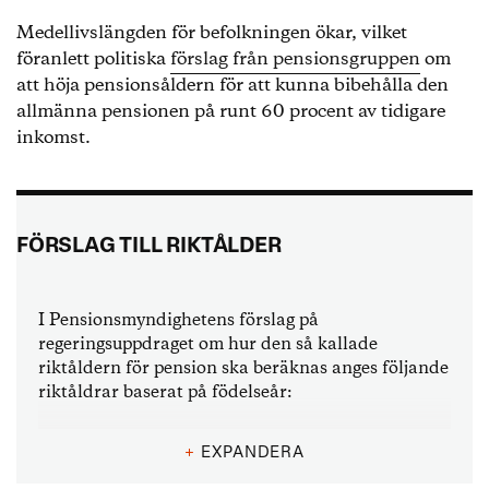
Medellivslängden för befolkningen ökar, vilket
föranlett politiska
förslag från pensionsgruppen
om
att höja pensionsåldern för att kunna bibehålla den
allmänna pensionen på runt 60 procent av tidigare
inkomst.
FÖRSLAG TILL RIKTÅLDER
I Pensionsmyndighetens förslag på
regeringsuppdraget om hur den så kallade
riktåldern för pension ska beräknas anges följande
riktåldrar baserat på födelseår:
Födda till och med 1957: 65 år
+
EXPANDERA
Födda mellan 1958 och 1960: 66 år (gäller från