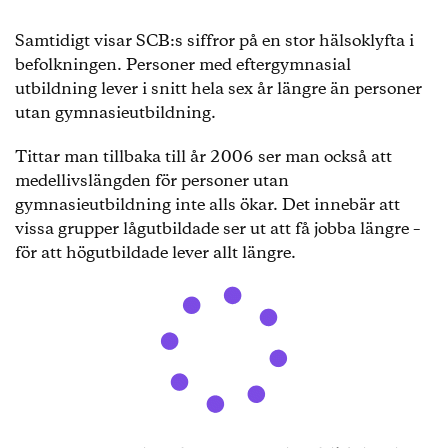
2024)
Samtidigt visar SCB:s siffror på en stor hälsoklyfta i
Födda mellan 1961 och 1963: 67 år (gäller från
befolkningen. Personer med eftergymnasial
2028)
utbildning lever i snitt hela sex år längre än personer
utan gymnasieutbildning.
Födda mellan 1964 och 1969: 68 år (gäller från
2032)
Tittar man tillbaka till år 2006 ser man också att
medellivslängden för personer utan
Födda mellan 1970 och 1982: 69 år (gäller
gymnasieutbildning inte alls ökar. Det innebär att
från 2039)
vissa grupper lågutbildade ser ut att få jobba längre –
Födda mellan 1983 och 1996: 70 år (gäller
för att högutbildade lever allt längre.
från 2052)
Födda mellan 1997 och 2012: 71 år (gäller
från 2068)
Från och med födelseår 2013: 72 år (gäller från
2085)