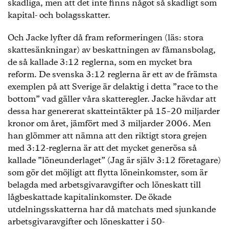
skadliga, men att det inte finns något så skadligt som
kapital- och bolagsskatter.
Och Jacke lyfter då fram reformeringen (läs: stora
skattesänkningar) av beskattningen av fåmansbolag,
de så kallade 3:12 reglerna, som en mycket bra
reform. De svenska 3:12 reglerna är ett av de främsta
exemplen på att Sverige är delaktig i detta ”race to the
bottom” vad gäller våra skatteregler. Jacke hävdar att
dessa har genererat skatteintäkter på 15–20 miljarder
kronor om året, jämfört med 3 miljarder 2006. Men
han glömmer att nämna att den riktigt stora grejen
med 3:12-reglerna är att det mycket generösa så
kallade ”löneunderlaget” (Jag är själv 3:12 företagare)
som gör det möjligt att flytta löneinkomster, som är
belagda med arbetsgivaravgifter och löneskatt till
lågbeskattade kapitalinkomster. De ökade
utdelningsskatterna har då matchats med sjunkande
arbetsgivaravgifter och löneskatter i 50-