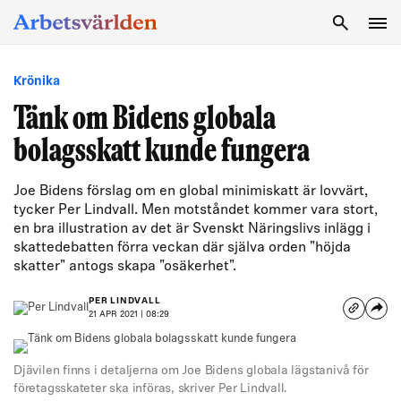
SÖK
Krönika
Tänk om Bidens globala
bolagsskatt kunde fungera
Joe Bidens förslag om en global minimiskatt är lovvärt,
tycker Per Lindvall. Men motståndet kommer vara stort,
en bra illustration av det är Svenskt Näringslivs inlägg i
skattedebatten förra veckan där själva orden "höjda
skatter" antogs skapa "osäkerhet".
PER LINDVALL
21 APR 2021 | 08:29
Djävilen finns i detaljerna om Joe Bidens globala lägstanivå för
företagsskateter ska införas, skriver Per Lindvall.