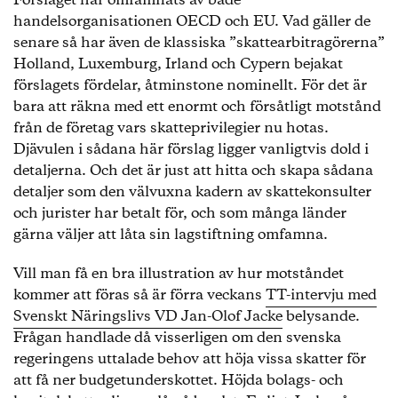
Förslaget har omfamnats av både
handelsorganisationen OECD och EU. Vad gäller de
senare så har även de klassiska ”skattearbitragörerna”
Holland, Luxemburg, Irland och Cypern bejakat
förslagets fördelar, åtminstone nominellt. För det är
bara att räkna med ett enormt och försåtligt motstånd
från de företag vars skatteprivilegier nu hotas.
Djävulen i sådana här förslag ligger vanligtvis dold i
detaljerna. Och det är just att hitta och skapa sådana
detaljer som den välvuxna kadern av skattekonsulter
och jurister har betalt för, och som många länder
gärna väljer att låta sin lagstiftning omfamna.
Vill man få en bra illustration av hur motståndet
kommer att föras så är förra veckans
TT-intervju med
Svenskt Näringslivs VD Jan-Olof Jacke
belysande.
Frågan handlade då visserligen om den svenska
regeringens uttalade behov att höja vissa skatter för
att få ner budgetunderskottet. Höjda bolags- och