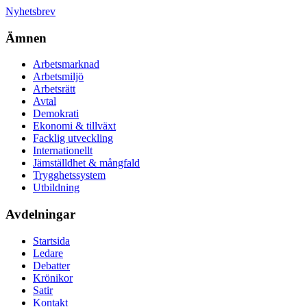
Nyhetsbrev
Ämnen
Arbetsmarknad
Arbetsmiljö
Arbetsrätt
Avtal
Demokrati
Ekonomi & tillväxt
Facklig utveckling
Internationellt
Jämställdhet & mångfald
Trygghetssystem
Utbildning
Avdelningar
Startsida
Ledare
Debatter
Krönikor
Satir
Kontakt