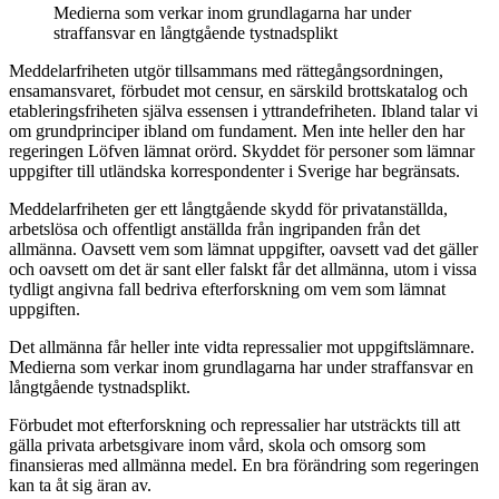
Medierna som verkar inom grundlagarna har under
straffansvar en långtgående tystnadsplikt
Meddelarfriheten utgör tillsammans med rättegångsordningen,
ensamansvaret, förbudet mot censur, en särskild brottskatalog och
etableringsfriheten själva essensen i yttrandefriheten. Ibland talar vi
om grundprinciper ibland om fundament. Men inte heller den har
regeringen Löfven lämnat orörd. Skyddet för personer som lämnar
uppgifter till utländska korrespondenter i Sverige har begränsats.
Meddelarfriheten ger ett långtgående skydd för privatanställda,
arbetslösa och offentligt anställda från ingripanden från det
allmänna. Oavsett vem som lämnat uppgifter, oavsett vad det gäller
och oavsett om det är sant eller falskt får det allmänna, utom i vissa
tydligt angivna fall bedriva efterforskning om vem som lämnat
uppgiften.
Det allmänna får heller inte vidta repressalier mot uppgiftslämnare.
Medierna som verkar inom grundlagarna har under straffansvar en
långtgående tystnadsplikt.
Förbudet mot efterforskning och repressalier har utsträckts till att
gälla privata arbetsgivare inom vård, skola och omsorg som
finansieras med allmänna medel. En bra förändring som regeringen
kan ta åt sig äran av.