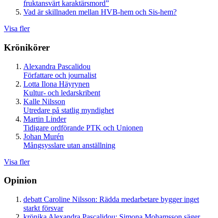
fruktansvärt karaktärsmord”
Vad är skillnaden mellan HVB-hem och Sis-hem?
Visa fler
Krönikörer
Alexandra Pascalidou
Författare och journalist
Lotta Ilona Häyrynen
Kultur- och ledarskribent
Kalle Nilsson
Utredare på statlig myndighet
Martin Linder
Tidigare ordförande PTK och Unionen
Johan Murén
Mångsysslare utan anställning
Visa fler
Opinion
debatt
Caroline Nilsson:
Rädda medarbetare bygger inget
starkt försvar
krönika
Alexandra Pascalidou:
Simona Mohamsson säger