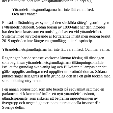
det lätt att vifta bort som konspirationsteorier. Få bryr sig.
Yttrandefrihetsgrundlagarna har inte fått vara i fred.
Och mer väntar
En sådan förändring av synen på den särskilda rättegångsordningen
i yttrandefrihetsbrott. Sedan början av 1800-talet när den infördes
har den betecknats som en omistlig del av en vid yttrandefrihet.
Systemet med juryförfarande är fortfarande intakt men genom beslut
2019 utgör den inte längre en grundläggande rättsprincip.
Yttrandefrihetsgrundlagarna har inte fått vara i fred. Och mer väntar.
Regeringen har de senaste veckorna lämnat förslag till riksdagen
som begränsar yttrandefrihetsgrundlagarnas tillämpningsområde.
Istället för grundlag ska vanlig lag och EU-rätten tillämpas när det
gäller uppgiftssamlingar med uppgifter ur brottmålsdomar. Sådana
publiceringar delegeras ut från grundlag och in i ett grått töcken med
stora tolkningsutrymmen.
I en annan proposition som inte beretts på sedvanligt sätt med en
parlamentarisk kommitté införs ett nytt yttrandefrihetsbrott,
utlandsspionage, som riskerar att begränsa rapporteringen av
övergrepp och oegentligheter inom internationella insatser där
Sverige deltar.