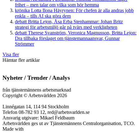
frihet – men talar om vilka som hör hemma
krönika
Lotta Ilona Häyrynen:
För chefen är alla andras jobb
enkla – tills AI ska göra dem
debatt
Britta Lejon, Åsa Erba Stenhammar:
Johan Britz
strategi för arbetsmiljö går på tvärs med verkligheten
debatt
Therese Svanström, Veronica Magnusson, Britta Lejon:
Dra tillbaka förslaget om tjänstemannaansvar, Gunnar
Strömmer
Visa fler
Hämtar fler artiklar
Nyheter / Trender / Analys
från tjänstemännens arbetsmarknad
Copyright
©
Arbetsvärlden 2026
Linnégatan 14, 114 94 Stockholm
Telefon 08-782 93 12, red@arbetsvarlden.se
Ansvarig utgivare: Mikael Feldbaum
Arbetsvärlden ges ut av Tjänstemännens Centralorganisation, TCO.
Made with