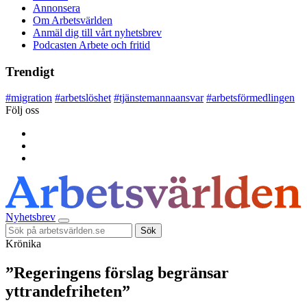
Annonsera
Om Arbetsvärlden
Anmäl dig till vårt nyhetsbrev
Podcasten Arbete och fritid
Trendigt
#
migration
#
arbetslöshet
#
tjänstemannaansvar
#
arbetsförmedlingen
Följ oss
Nyhetsbrev
Sök
Krönika
”Regeringens förslag begränsar
yttrandefriheten”