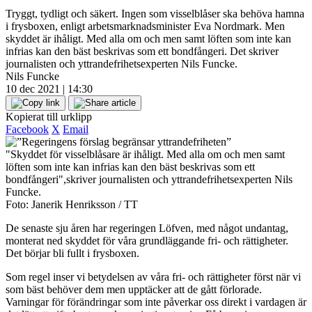
Tryggt, tydligt och säkert. Ingen som visselblåser ska behöva hamna
i frysboxen, enligt arbetsmarknadsminister Eva Nordmark. Men
skyddet är ihåligt. Med alla om och men samt löften som inte kan
infrias kan den bäst beskrivas som ett bondfångeri. Det skriver
journalisten och yttrandefrihetsexperten Nils Funcke.
Nils Funcke
10 dec 2021 | 14:30
Kopierat till urklipp
Facebook
X
Email
"Skyddet för visselblåsare är ihåligt. Med alla om och men samt
löften som inte kan infrias kan den bäst beskrivas som ett
bondfångeri",skriver journalisten och yttrandefrihetsexperten Nils
Funcke.
Foto: Janerik Henriksson / TT
De senaste sju åren har regeringen Löfven, med något undantag,
monterat ned skyddet för våra grundläggande fri- och rättigheter.
Det börjar bli fullt i frysboxen.
Som regel inser vi betydelsen av våra fri- och rättigheter först när vi
som bäst behöver dem men upptäcker att de gått förlorade.
Varningar för förändringar som inte påverkar oss direkt i vardagen är