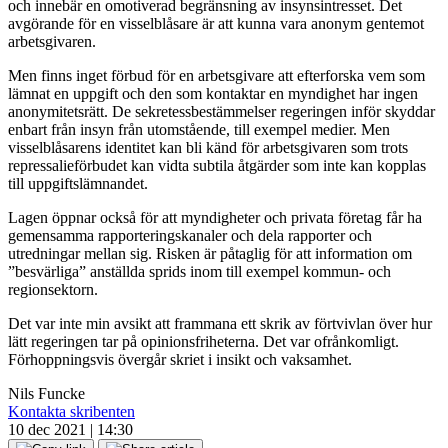
och innebär en omotiverad begränsning av insynsintresset. Det
avgörande för en visselblåsare är att kunna vara anonym gentemot
arbetsgivaren.
Men finns inget förbud för en arbetsgivare att efterforska vem som
lämnat en uppgift och den som kontaktar en myndighet har ingen
anonymitetsrätt. De sekretessbestämmelser regeringen inför skyddar
enbart från insyn från utomstående, till exempel medier. Men
visselblåsarens identitet kan bli känd för arbetsgivaren som trots
repressalieförbudet kan vidta subtila åtgärder som inte kan kopplas
till uppgiftslämnandet.
Lagen öppnar också för att myndigheter och privata företag får ha
gemensamma rapporteringskanaler och dela rapporter och
utredningar mellan sig. Risken är påtaglig för att information om
”besvärliga” anställda sprids inom till exempel kommun- och
regionsektorn.
Det var inte min avsikt att frammana ett skrik av förtvivlan över hur
lätt regeringen tar på opinionsfriheterna. Det var ofrånkomligt.
Förhoppningsvis övergår skriet i insikt och vaksamhet.
Nils Funcke
Kontakta skribenten
10 dec 2021 | 14:30