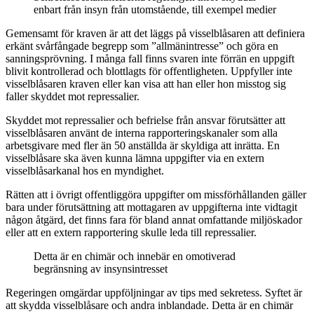
enbart från insyn från utomstående, till exempel medier
Gemensamt för kraven är att det läggs på visselblåsaren att definiera
erkänt svårfångade begrepp som ”allmänintresse” och göra en
sanningsprövning. I många fall finns svaren inte förrän en uppgift
blivit kontrollerad och blottlagts för offentligheten. Uppfyller inte
visselblåsaren kraven eller kan visa att han eller hon misstog sig
faller skyddet mot repressalier.
Skyddet mot repressalier och befrielse från ansvar förutsätter att
visselblåsaren använt de interna rapporteringskanaler som alla
arbetsgivare med fler än 50 anställda är skyldiga att inrätta. En
visselblåsare ska även kunna lämna uppgifter via en extern
visselblåsarkanal hos en myndighet.
Rätten att i övrigt offentliggöra uppgifter om missförhållanden gäller
bara under förutsättning att mottagaren av uppgifterna inte vidtagit
någon åtgärd, det finns fara för bland annat omfattande miljöskador
eller att en extern rapportering skulle leda till repressalier.
Detta är en chimär och innebär en omotiverad
begränsning av insynsintresset
Regeringen omgärdar uppföljningar av tips med sekretess. Syftet är
att skydda visselblåsare och andra inblandade. Detta är en chimär