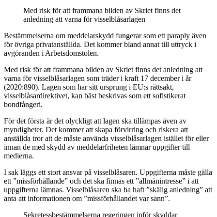
Med risk för att frammana bilden av Skriet finns det
anledning att varna för visselblåsarlagen
Bestämmelserna om meddelarskydd fungerar som ett paraply även
för övriga privatanställda. Det kommer bland annat till uttryck i
avgöranden i Arbetsdomstolen.
Med risk för att frammana bilden av Skriet finns det anledning att
varna för visselblåsarlagen som träder i kraft 17 december i år
(2020:890). Lagen som har sitt ursprung i EU:s rättsakt,
visselblåsardirektivet, kan bäst beskrivas som ett sofistikerat
bondfångeri.
För det första är det olyckligt att lagen ska tillämpas även av
myndigheter. Det kommer att skapa förvirring och riskera att
anställda tror att de måste använda visselblåsarlagen istället för eller
innan de med skydd av meddelarfriheten lämnar uppgifter till
medierna.
I sak läggs ett stort ansvar på visselblåsaren. Uppgifterna måste gälla
ett ”missförhållande” och det ska finnas ett ”allmänintresse” i att
uppgifterna lämnas. Visselblåsaren ska ha haft ”skälig anledning” att
anta att informationen om ”missförhållandet var sann”.
Sekretessbestämmelserna regeringen inför skyddar