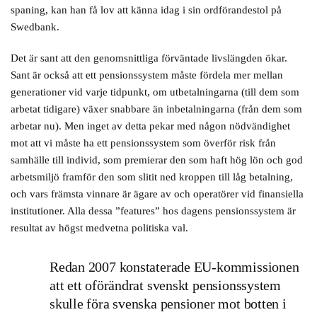
spaning, kan han få lov att känna idag i sin ordförandestol på
Swedbank.
Det är sant att den genomsnittliga förväntade livslängden ökar.
Sant är också att ett pensionssystem måste fördela mer mellan
generationer vid varje tidpunkt, om utbetalningarna (till dem som
arbetat tidigare) växer snabbare än inbetalningarna (från dem som
arbetar nu). Men inget av detta pekar med någon nödvändighet
mot att vi måste ha ett pensionssystem som överför risk från
samhälle till individ, som premierar den som haft hög lön och god
arbetsmiljö framför den som slitit ned kroppen till låg betalning,
och vars främsta vinnare är ägare av och operatörer vid finansiella
institutioner. Alla dessa ”features” hos dagens pensionssystem är
resultat av högst medvetna politiska val.
Redan 2007 konstaterade EU-kommissionen
att ett oförändrat svenskt pensionssystem
skulle föra svenska pensioner mot botten i