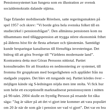
Pensionssystemet kan fungera som en illustration av svensk
socialdemokratis dalande stjärna.
Tage Erlander mobiliserade Rörelsen, satte regeringsmakten på
spel 1957 och skrev: ”Vi borde göra hela svenska folket till en
studiecirkel i pensionsfrågan”. Den allmänna pensionen kom nu
tillsammans med tilläggspension att trygga större ekonomisk frihet
på ålderns höst för de flesta arbetare och tjänstemän. Samtidigt
kunde besparingar kanaliseras till förnuftiga investeringar. Det
bidrog till att göra Sverige till ”Världens modernaste land”.
Kontrastera detta mot Göran Perssons nittiotal. Partiet
konsulterades för att förankra en nedmontering av systemet, till
fromma för gruppkram med borgerligheten och applåder från nu
stadgade yuppies. Det blev ett rungande nej. Partiet kördes över –
möjligen kände sig S-ledningen nöjda men inte stolta. Vi fick hur
som helst ett exceptionellt marknadiserat pensionssystem i mitten
på 90-talet. 2004 skulle en fryntlig Persson på resande fot råka
säga: ”Jag är säker på att det vi gjort inte kommer att vara populärt
om 20 år när de som går i pension ser vad vi gjort”. Det var en bra