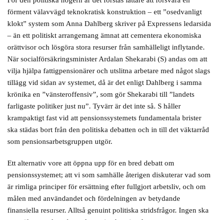
För den politiska högern är det förstås lättare att försvara en
förment välavvägd teknokratisk konstruktion – ett ”osedvanligt
klokt” system som Anna Dahlberg skriver på Expressens ledarsida
– än ett politiskt arrangemang ämnat att cementera ekonomiska
orättvisor och lösgöra stora resurser från samhälleligt inflytande.
När socialförsäkringsminister Ardalan Shekarabi (S) andas om att
vilja hjälpa fattigpensionärer och utslitna arbetare med något slags
tillägg vid sidan av systemet, då är det enligt Dahlberg i samma
krönika en ”vänsteroffensiv”, som gör Shekarabi till ”landets
farligaste politiker just nu”. Tyvärr är det inte så. S håller
krampaktigt fast vid att pensionssystemets fundamentala brister
ska städas bort från den politiska debatten och in till det väktarråd
som pensionsarbetsgruppen utgör.
Ett alternativ vore att öppna upp för en bred debatt om
pensionssystemet; att vi som samhälle återigen diskuterar vad som
är rimliga principer för ersättning efter fullgjort arbetsliv, och om
målen med användandet och fördelningen av betydande
finansiella resurser. Alltså genuint politiska stridsfrågor. Ingen ska