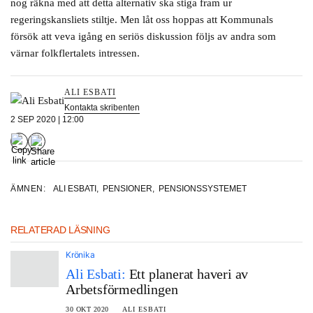
nog räkna med att detta alternativ ska stiga fram ur
regeringskansliets stiltje. Men låt oss hoppas att Kommunals
försök att veva igång en seriös diskussion följs av andra som
värnar folkflertalets intressen.
ALI ESBATI
Kontakta skribenten
2 SEP 2020 | 12:00
ÄMNEN:
ALI ESBATI
,
PENSIONER
,
PENSIONSSYSTEMET
RELATERAD LÄSNING
Krönika
Ali Esbati:
Ett planerat haveri av
Arbetsförmedlingen
30 OKT 2020
ALI ESBATI