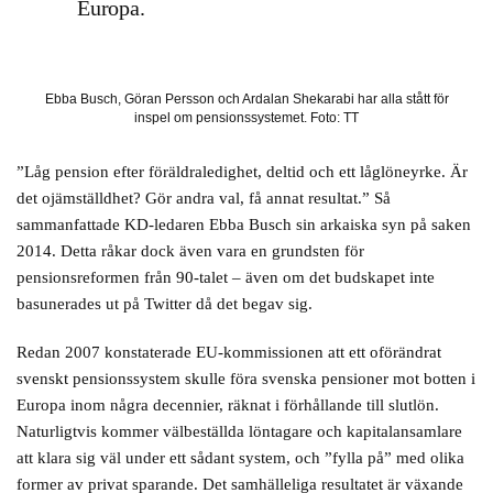
Europa.
Ebba Busch, Göran Persson och Ardalan Shekarabi har alla stått för
inspel om pensionssystemet. Foto: TT
”Låg pension efter föräldraledighet, deltid och ett låglöneyrke. Är
det ojämställdhet? Gör andra val, få annat resultat.” Så
sammanfattade KD-ledaren Ebba Busch sin arkaiska syn på saken
2014. Detta råkar dock även vara en grundsten för
pensionsreformen från 90-talet – även om det budskapet inte
basunerades ut på Twitter då det begav sig.
Redan 2007 konstaterade EU-kommissionen att ett oförändrat
svenskt pensionssystem skulle föra svenska pensioner mot botten i
Europa inom några decennier, räknat i förhållande till slutlön.
Naturligtvis kommer välbeställda löntagare och kapitalansamlare
att klara sig väl under ett sådant system, och ”fylla på” med olika
former av privat sparande. Det samhälleliga resultatet är växande