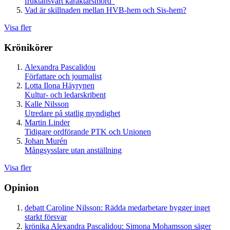
fruktansvärt karaktärsmord”
Vad är skillnaden mellan HVB-hem och Sis-hem?
Visa fler
Krönikörer
Alexandra Pascalidou
Författare och journalist
Lotta Ilona Häyrynen
Kultur- och ledarskribent
Kalle Nilsson
Utredare på statlig myndighet
Martin Linder
Tidigare ordförande PTK och Unionen
Johan Murén
Mångsysslare utan anställning
Visa fler
Opinion
debatt
Caroline Nilsson:
Rädda medarbetare bygger inget
starkt försvar
krönika
Alexandra Pascalidou:
Simona Mohamsson säger