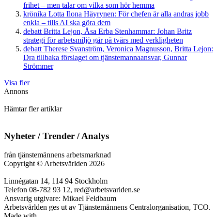
frihet – men talar om vilka som hör hemma
krönika
Lotta Ilona Häyrynen:
För chefen är alla andras jobb
enkla – tills AI ska göra dem
debatt
Britta Lejon, Åsa Erba Stenhammar:
Johan Britz
strategi för arbetsmiljö går på tvärs med verkligheten
debatt
Therese Svanström, Veronica Magnusson, Britta Lejon:
Dra tillbaka förslaget om tjänstemannaansvar, Gunnar
Strömmer
Visa fler
Annons
Hämtar fler artiklar
Nyheter / Trender / Analys
från tjänstemännens arbetsmarknad
Copyright
©
Arbetsvärlden 2026
Linnégatan 14, 114 94 Stockholm
Telefon 08-782 93 12, red@arbetsvarlden.se
Ansvarig utgivare: Mikael Feldbaum
Arbetsvärlden ges ut av Tjänstemännens Centralorganisation, TCO.
Made with