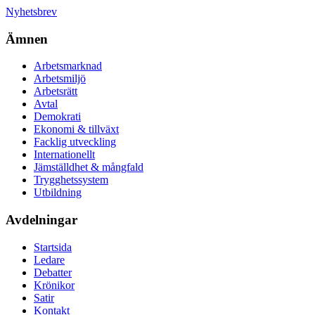
Nyhetsbrev
Ämnen
Arbetsmarknad
Arbetsmiljö
Arbetsrätt
Avtal
Demokrati
Ekonomi & tillväxt
Facklig utveckling
Internationellt
Jämställdhet & mångfald
Trygghetssystem
Utbildning
Avdelningar
Startsida
Ledare
Debatter
Krönikor
Satir
Kontakt