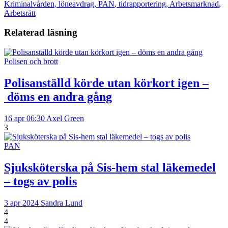
Kriminalvården
,
löneavdrag
,
PAN
,
tidrapportering
,
Arbetsmarknad
,
Arbetsrätt
Relaterad läsning
Polisen och brott
Polisanställd körde utan körkort igen –
döms en andra gång
16 apr 06:30
Axel Green
3
PAN
Sjuksköterska på Sis-hem stal läkemedel
– togs av polis
3 apr 2024
Sandra Lund
4
4