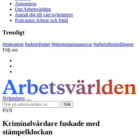
Annonsera
Om Arbetsvärlden
Anmäl dig till vårt nyhetsbrev
Podcasten Arbete och fritid
Trendigt
#
migration
#
arbetslöshet
#
tjänstemannaansvar
#
arbetsförmedlingen
Följ oss
Nyhetsbrev
Sök
PAN
Kriminalvårdare fuskade med
stämpelklockan