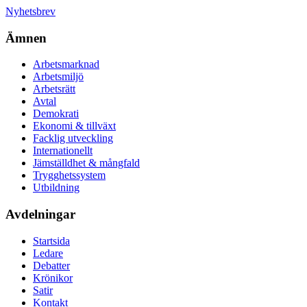
Nyhetsbrev
Ämnen
Arbetsmarknad
Arbetsmiljö
Arbetsrätt
Avtal
Demokrati
Ekonomi & tillväxt
Facklig utveckling
Internationellt
Jämställdhet & mångfald
Trygghetssystem
Utbildning
Avdelningar
Startsida
Ledare
Debatter
Krönikor
Satir
Kontakt