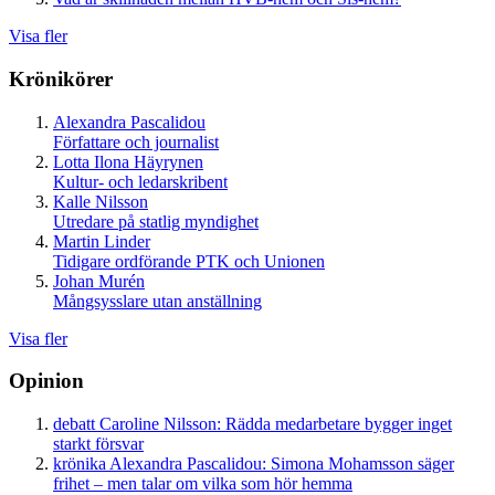
Visa fler
Krönikörer
Alexandra Pascalidou
Författare och journalist
Lotta Ilona Häyrynen
Kultur- och ledarskribent
Kalle Nilsson
Utredare på statlig myndighet
Martin Linder
Tidigare ordförande PTK och Unionen
Johan Murén
Mångsysslare utan anställning
Visa fler
Opinion
debatt
Caroline Nilsson:
Rädda medarbetare bygger inget
starkt försvar
krönika
Alexandra Pascalidou:
Simona Mohamsson säger
frihet – men talar om vilka som hör hemma