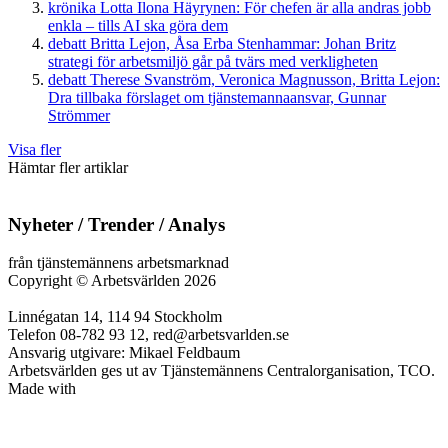
krönika
Lotta Ilona Häyrynen:
För chefen är alla andras jobb
enkla – tills AI ska göra dem
debatt
Britta Lejon, Åsa Erba Stenhammar:
Johan Britz
strategi för arbetsmiljö går på tvärs med verkligheten
debatt
Therese Svanström, Veronica Magnusson, Britta Lejon:
Dra tillbaka förslaget om tjänstemannaansvar, Gunnar
Strömmer
Visa fler
Hämtar fler artiklar
Nyheter / Trender / Analys
från tjänstemännens arbetsmarknad
Copyright
©
Arbetsvärlden 2026
Linnégatan 14, 114 94 Stockholm
Telefon 08-782 93 12, red@arbetsvarlden.se
Ansvarig utgivare: Mikael Feldbaum
Arbetsvärlden ges ut av Tjänstemännens Centralorganisation, TCO.
Made with