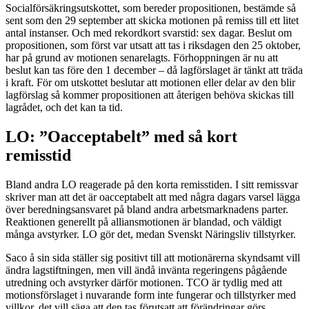
Socialförsäkringsutskottet, som bereder propositionen, bestämde så
sent som den 29 september att skicka motionen på remiss till ett litet
antal instanser. Och med rekordkort svarstid: sex dagar. Beslut om
propositionen, som först var utsatt att tas i riksdagen den 25 oktober,
har på grund av motionen senarelagts. Förhoppningen är nu att
beslut kan tas före den 1 december – då lagförslaget är tänkt att träda
i kraft. För om utskottet beslutar att motionen eller delar av den blir
lagförslag så kommer propositionen att återigen behöva skickas till
lagrådet, och det kan ta tid.
LO: ”Oacceptabelt” med så kort
remisstid
Bland andra LO reagerade på den korta remisstiden. I sitt remissvar
skriver man att det är oacceptabelt att med några dagars varsel lägga
över beredningsansvaret på bland andra arbetsmarknadens parter.
Reaktionen generellt på alliansmotionen är blandad, och väldigt
många avstyrker. LO gör det, medan Svenskt Näringsliv tillstyrker.
Saco å sin sida ställer sig positivt till att motionärerna skyndsamt vill
ändra lagstiftningen, men vill ändå invänta regeringens pågående
utredning och avstyrker därför motionen. TCO är tydlig med att
motionsförslaget i nuvarande form inte fungerar och tillstyrker med
villkor, det vill säga att den tas förutsatt att förändringar görs.