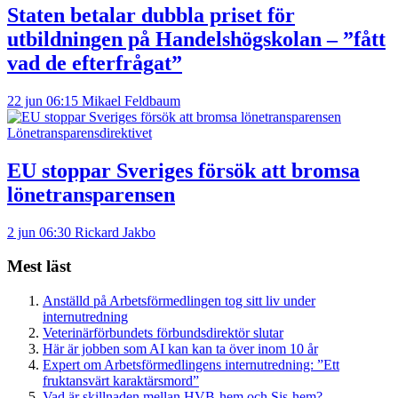
Staten betalar dubbla priset för
utbildningen på Handelshögskolan – ”fått
vad de efterfrågat”
22 jun 06:15
Mikael Feldbaum
Lönetransparensdirektivet
EU stoppar Sveriges försök att bromsa
lönetransparensen
2 jun 06:30
Rickard Jakbo
Mest läst
Anställd på Arbetsförmedlingen tog sitt liv under
internutredning
Veterinärförbundets förbundsdirektör slutar
Här är jobben som AI kan kan ta över inom 10 år
Expert om Arbetsförmedlingens internutredning: ”Ett
fruktansvärt karaktärsmord”
Vad är skillnaden mellan HVB-hem och Sis-hem?