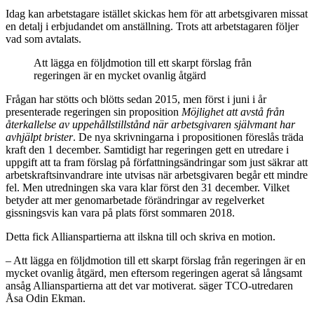
Idag kan arbetstagare istället skickas hem för att arbetsgivaren missat
en detalj i erbjudandet om anställning. Trots att arbetstagaren följer
vad som avtalats.
Att lägga en följdmotion till ett skarpt förslag från
regeringen är en mycket ovanlig åtgärd
Frågan har stötts och blötts sedan 2015, men först i juni i år
presenterade regeringen sin proposition
Möjlighet att avstå från
återkallelse av uppehållstillstånd när arbetsgivaren självmant har
avhjälpt brister
. De nya skrivningarna i propositionen föreslås träda
kraft den 1 december. Samtidigt har regeringen gett en utredare i
uppgift att ta fram förslag på författningsändringar som just säkrar att
arbetskraftsinvandrare inte utvisas när arbetsgivaren begår ett mindre
fel. Men utredningen ska vara klar först den 31 december. Vilket
betyder att mer genomarbetade förändringar av regelverket
gissningsvis kan vara på plats först sommaren 2018.
Detta fick Allianspartierna att ilskna till och skriva en motion.
– Att lägga en följdmotion till ett skarpt förslag från regeringen är en
mycket ovanlig åtgärd, men eftersom regeringen agerat så långsamt
ansåg Allianspartierna att det var motiverat. säger TCO-utredaren
Åsa Odin Ekman.