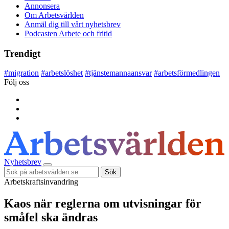
Annonsera
Om Arbetsvärlden
Anmäl dig till vårt nyhetsbrev
Podcasten Arbete och fritid
Trendigt
#
migration
#
arbetslöshet
#
tjänstemannaansvar
#
arbetsförmedlingen
Följ oss
Nyhetsbrev
Sök
Arbetskraftsinvandring
Kaos när reglerna om utvisningar för
småfel ska ändras