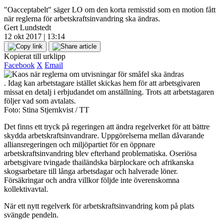
"Oacceptabelt" säger LO om den korta remisstid som en motion fått
när reglerna för arbetskraftsinvandring ska ändras.
Gert Lundstedt
12 okt 2017 | 13:14
Kopierat till urklipp
Facebook
X
Email
. Idag kan arbetstagare istället skickas hem för att arbetsgivaren
missat en detalj i erbjudandet om anställning. Trots att arbetstagaren
följer vad som avtalats.
Foto: Stina Stjernkvist / TT
Det finns ett tryck på regeringen att ändra regelverket för att bättre
skydda arbetskraftsinvandrare. Uppgörelserna mellan dåvarande
alliansregeringen och miljöpartiet för en öppnare
arbetskraftsinvandring blev efterhand problematiska. Oseriösa
arbetsgivare tvingade thailändska bärplockare och afrikanska
skogsarbetare till långa arbetsdagar och halverade löner.
Försäkringar och andra villkor följde inte överenskomna
kollektivavtal.
När ett nytt regelverk för arbetskraftsinvandring kom på plats
svängde pendeln.