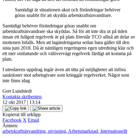
Samtidigt är situationen akut och förändringar behöver
göras snabbt för att skydda arbetskraftsinvandrare.
Samtidigt behöver förändringar göras snabbt om
arbetskraftsinvandrare ska skyddas. Så för att inte dra ut på tiden
innan ett fullgott regelverk är på plats föreslår TCO alltså att delar av
motionen bifalls. Men att lagändringarna sedan bara gäller till den
sista juni 2018. Då är nämligen regeringens egen utredning klar och
ett mer omfattande och välövervägt regelverk färdigt att komma på
plats.
I utredarens uppdrag ingår även att titta på möjligheter att införa
sanktioner mot arbetsgivare som kringgår regelverket. Något som
inte finns idag
Gert Lundstedt
Kontakta skribenten
12 okt 2017 | 13:14
Kopierat till urklipp
Facebook
X
Email
Ämnen:
arbetskraftsinvandring
,
utvisning
,
Arbetsmarknad
,
Internationellt