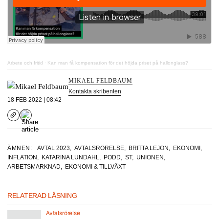
Arbete och fritid
·
Kan man få kompensation för det höjda priset på hallonglass?
MIKAEL FELDBAUM
Kontakta skribenten
18 FEB 2022 | 08:42
ÄMNEN:
AVTAL 2023
,
AVTALSRÖRELSE
,
BRITTA LEJON
,
EKONOMI
,
INFLATION
,
KATARINA LUNDAHL
,
PODD
,
ST
,
UNIONEN
,
ARBETSMARKNAD
,
EKONOMI & TILLVÄXT
RELATERAD LÄSNING
Avtalsrörelse