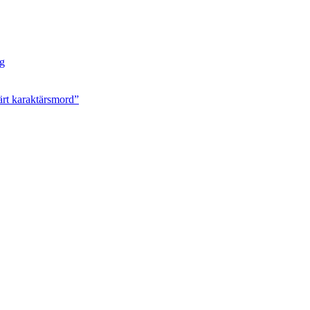
ng
ärt karaktärsmord”