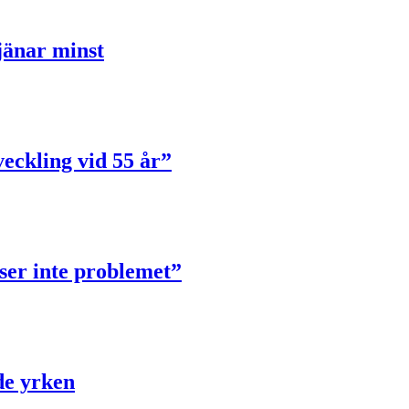
jänar minst
veckling vid 55 år”
öser inte problemet”
de yrken