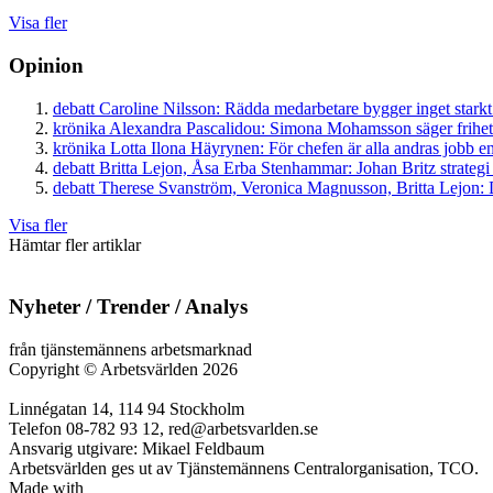
Visa fler
Opinion
debatt
Caroline Nilsson:
Rädda medarbetare bygger inget starkt
krönika
Alexandra Pascalidou:
Simona Mohamsson säger frihet
krönika
Lotta Ilona Häyrynen:
För chefen är alla andras jobb en
debatt
Britta Lejon, Åsa Erba Stenhammar:
Johan Britz strategi
debatt
Therese Svanström, Veronica Magnusson, Britta Lejon:
D
Visa fler
Hämtar fler artiklar
Nyheter / Trender / Analys
från tjänstemännens arbetsmarknad
Copyright
©
Arbetsvärlden 2026
Linnégatan 14, 114 94 Stockholm
Telefon 08-782 93 12, red@arbetsvarlden.se
Ansvarig utgivare: Mikael Feldbaum
Arbetsvärlden ges ut av Tjänstemännens Centralorganisation, TCO.
Made with