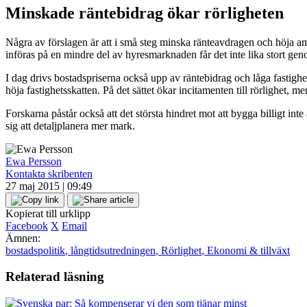
Minskade räntebidrag ökar rörligheten
Några av förslagen är att i små steg minska ränteavdragen och höja am
införas på en mindre del av hyresmarknaden får det inte lika stort gen
I dag drivs bostadspriserna också upp av räntebidrag och låga fastighet
höja fastighetsskatten. På det sättet ökar incitamenten till rörlighet, 
Forskarna påstår också att det största hindret mot att bygga billigt int
sig att detaljplanera mer mark.
Ewa Persson
Kontakta skribenten
27 maj 2015 | 09:49
Kopierat till urklipp
Facebook
X
Email
Ämnen:
bostadspolitik
,
långtidsutredningen
,
Rörlighet
,
Ekonomi & tillväxt
Relaterad läsning