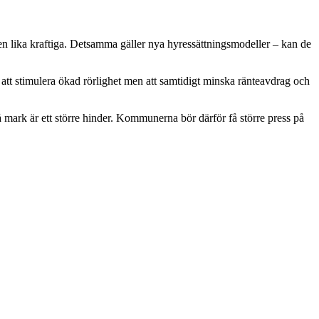
en lika kraftiga. Detsamma gäller nya hyressättningsmodeller – kan de
ör att stimulera ökad rörlighet men att samtidigt minska ränteavdrag och
 på mark är ett större hinder. Kommunerna bör därför få större press på