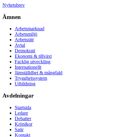
Nyhetsbrev
Ämnen
Arbetsmarknad
Arbetsmiljö
Arbetsrätt
Avtal
Demokrati
Ekonomi & tillväxt
Facklig utveckling
Internationellt
Jämställdhet & mångfald
Trygghetssystem
Utbildning
Avdelningar
Startsida
Ledare
Debatter
Krönikor
Satir
Kontakt