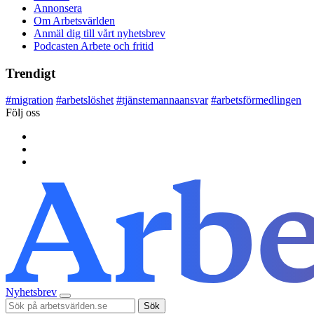
Annonsera
Om Arbetsvärlden
Anmäl dig till vårt nyhetsbrev
Podcasten Arbete och fritid
Trendigt
#
migration
#
arbetslöshet
#
tjänstemannaansvar
#
arbetsförmedlingen
Följ oss
Nyhetsbrev
Sök