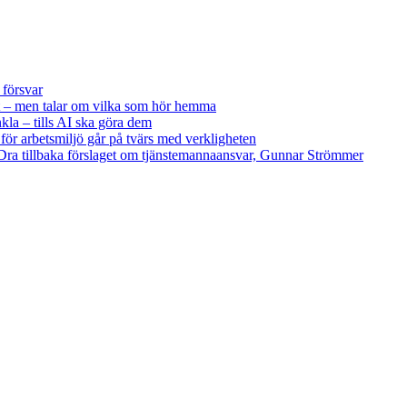
 försvar
 – men talar om vilka som hör hemma
kla – tills AI ska göra dem
 för arbetsmiljö går på tvärs med verkligheten
ra tillbaka förslaget om tjänstemannaansvar, Gunnar Strömmer