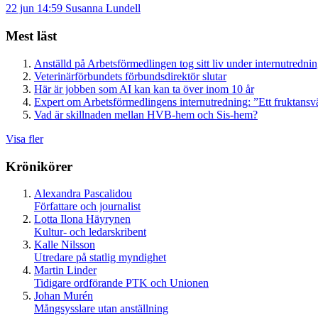
22 jun 14:59
Susanna Lundell
Mest läst
Anställd på Arbetsförmedlingen tog sitt liv under internutredni
Veterinärförbundets förbundsdirektör slutar
Här är jobben som AI kan kan ta över inom 10 år
Expert om Arbetsförmedlingens internutredning: ”Ett fruktansv
Vad är skillnaden mellan HVB-hem och Sis-hem?
Visa fler
Krönikörer
Alexandra Pascalidou
Författare och journalist
Lotta Ilona Häyrynen
Kultur- och ledarskribent
Kalle Nilsson
Utredare på statlig myndighet
Martin Linder
Tidigare ordförande PTK och Unionen
Johan Murén
Mångsysslare utan anställning