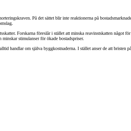
orteringskraven. På det sättet blir inte reaktionerna på bostadsmarknad
omslag.
sskatter. Forskarna föreslår i stället att minska reavinstskatten något f
men minskar stimulanser för ökade bostadspriser.
e alltid handlar om själva byggkostnaderna. I stället anser de att bristen