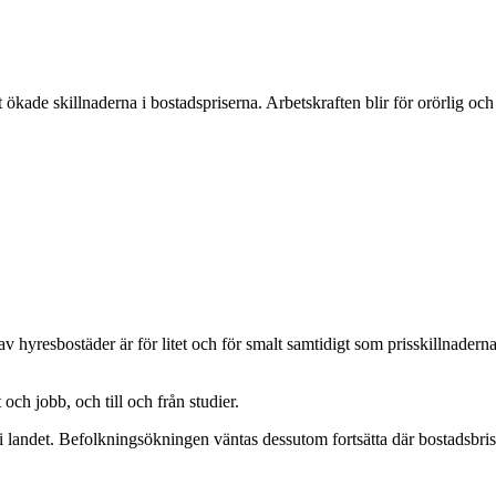
ökade skillnaderna i bostadspriserna. Arbetskraften blir för orörlig och
 hyresbostäder är för litet och för smalt samtidigt som prisskillnadern
ch jobb, och till och från studier.
det. Befolkningsökningen väntas dessutom fortsätta där bostadsbristen r