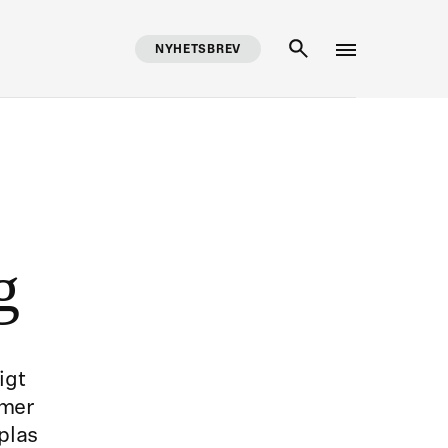
NYHETSBREV
SÖK
g
igt
mmer
plas