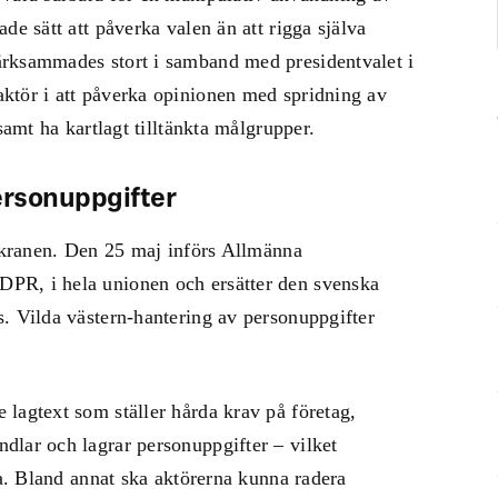
de sätt att påverka valen än att rigga själva
ärksammades stort i samband med presidentvalet i
ktör i att påverka opinionen med spridning av
samt ha kartlagt tilltänkta målgrupper.
ersonuppgifter
a kranen. Den 25 maj införs Allmänna
PR, i hela unionen och ersätter den svenska
. Vilda västern-hantering av personuppgifter
lagtext som ställer hårda krav på företag,
dlar och lagrar personuppgifter – vilket
ta. Bland annat ska aktörerna kunna radera