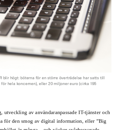
blir högt: böterna för en större överträdelse har satts till
ör hela koncernen), eller 20 miljoner euro (cirka 195
g, utveckling av användaranpassade IT-tjänster och
 för den smog av digital information, eller ”Big
amhället är många – och väcker svårbesvarade