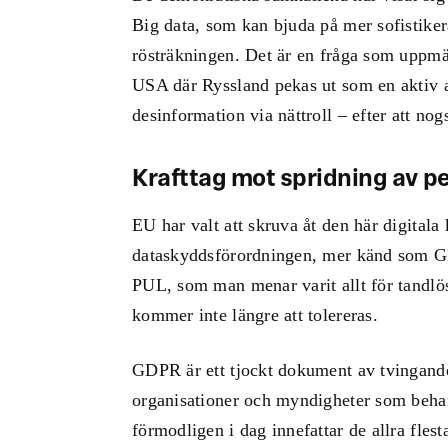
Big data, som kan bjuda på mer sofistikera
rösträkningen. Det är en fråga som uppm
USA där Ryssland pekas ut som en aktiv a
desinformation via nättroll – efter att nog
Krafttag mot spridning av p
EU har valt att skruva åt den här digital
dataskyddsförordningen, mer känd som GD
PUL, som man menar varit allt för tandlös
kommer inte längre att tolereras.
GDPR är ett tjockt dokument av tvingande 
organisationer och myndigheter som behan
förmodligen i dag innefattar de allra fles