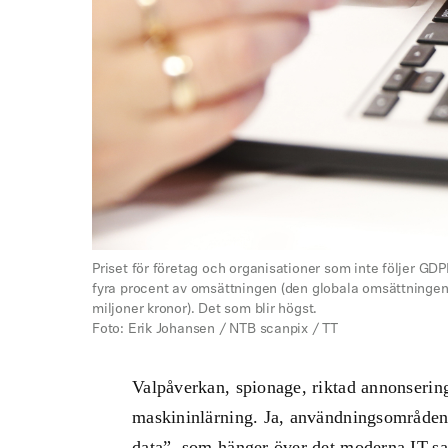
Priset för företag och organisationer som inte följer GDPR 
fyra procent av omsättningen (den globala omsättningen f
miljoner kronor). Det som blir högst.
Foto: Erik Johansen / NTB scanpix / TT
Valpåverkan, spionage, riktad annonserin
maskininlärning. Ja, användningsområdena
data”, som hänger över det moderna IT-s