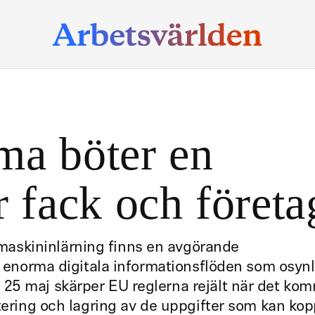
ma böter en
r fack och företa
askininlärning finns en avgörande
de enorma digitala informationsflöden som osynl
25 maj skärper EU reglerna rejält när det ko
ntering och lagring av de uppgifter som kan kop