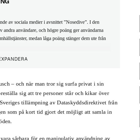
ING
ende av sociala medier i avsnittet ”Nosedive”. I den
 av andra användare, och högre poäng ger användarna
amhällstjänster, medan låga poäng stänger dem ute från
EXPANDERA
kligheten några steg närmare. Eller vad sägs om den
Alibaba Group, som har stenkoll på vad användarna gör
nde på bland annat deras konsumtionsvanor och
rusch – och när man tror sig surfa privat i sin
llen algoritm. I magasinet
Wired
skildras hur människors
reställa sig att tre personer står och kikar över
g (”Zhima credit”) de har i appen, som också innehåller
Sveriges tillämpning av Dataskyddsdirektivet från
soner” från landets högsta domstol.
n som på kort tid gjort det möjligt att samla in
löden.
 vara sårbara för en manipulativ användning av