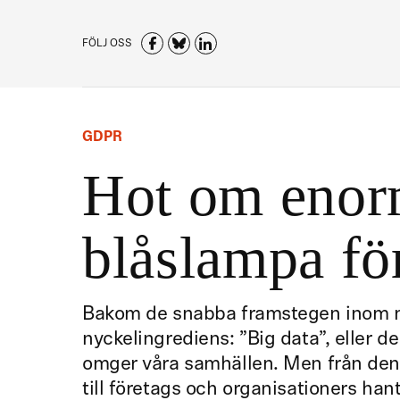
FÖLJ OSS
GDPR
Hot om enor
blåslampa fö
Bakom de snabba framstegen inom m
nyckelingrediens: ”Big data”, eller 
omger våra samhällen. Men från den 
till företags och organisationers ha