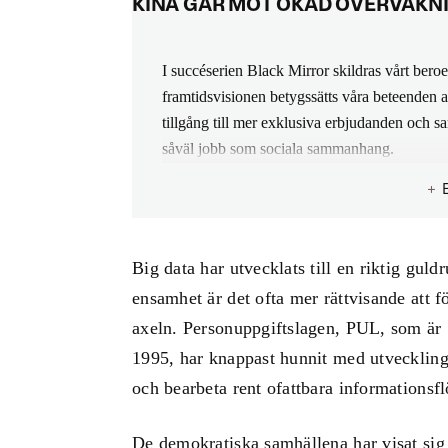
KINA GÅR MOT ÖKAD ÖVERVAKN
I succéserien Black Mirror skildras vårt bero
framtidsvisionen betygssätts våra beteenden
tillgång till mer exklusiva erbjudanden och s
såväl jobb som sociala sammanhang.
+
I Kina har den här visionen redan kommit ver
kinesiska ”superappen” Alipay från mäktiga 
och kan bedöma deras kreditvärdighet beroe
Big data har utvecklats till en riktig guld
bekantskapskretsar, via en noga hemlighetshå
ensamhet är det ofta mer rättvisande att fö
liv i allt högre grad påverkas av vilken poän
axeln. Personuppgiftslagen, PUL, som är 
en importerad svartlista över ”Ohederliga per
1995, har knappast hunnit med utvecklinge
och bearbeta rent ofattbara informationsf
De demokratiska samhällena har visat sig