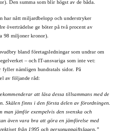
nor). Den summa som blir högst av de båda.
 har nått miljardbelopp och understryker
dre överträdelse ge böter på två procent av
ka 98 miljoner kronor).
uvudbry bland företagsledningar som undrar om
regelverket – och IT-ansvariga som inte vet:
 fyller nämligen hundratals sidor. På
el av följande råd:
 rekommenderar att läsa dessa tillsammans med de
ln. Skälen finns i den första delen av förordningen.
om man jämför exempelvis den svenska och
kan även vara bra att göra en jämförelse med
ektivet från 1995 och personuppgiftslagen.”