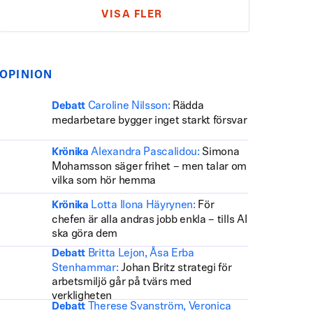
VISA FLER
OPINION
Caroline Nilsson:
Rädda
Debatt
medarbetare bygger inget starkt försvar
Alexandra Pascalidou:
Simona
Krönika
Mohamsson säger frihet – men talar om
vilka som hör hemma
Lotta Ilona Häyrynen:
För
Krönika
chefen är alla andras jobb enkla – tills AI
ska göra dem
Britta Lejon, Åsa Erba
Debatt
Stenhammar:
Johan Britz strategi för
arbetsmiljö går på tvärs med
verkligheten
Therese Svanström, Veronica
Debatt