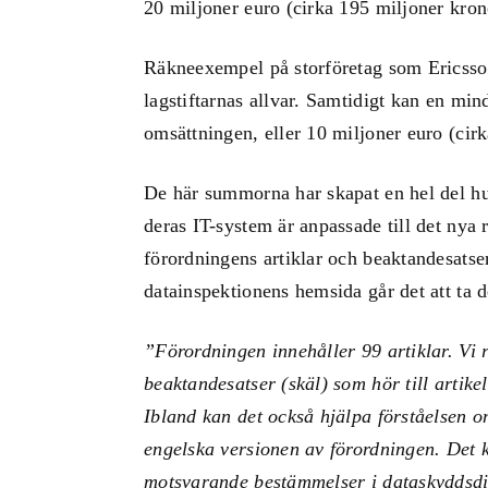
20 miljoner euro (cirka 195 miljoner kro
Räkneexempel på storföretag som Ericsson
lagstiftarnas allvar. Samtidigt kan en min
omsättningen, eller 10 miljoner euro (cir
De här summorna har skapat en hel del h
deras IT-system är anpassade till det nya 
förordningens artiklar och beaktandesatser
datainspektionens hemsida går det att ta d
”Förordningen innehåller 99 artiklar. Vi
beaktandesatser (skäl) som hör till artike
Ibland kan det också hjälpa förståelsen 
engelska versionen av förordningen. Det 
motsvarande bestämmelser i dataskyddsdir