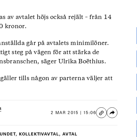
 av avtalet höjs också rejält – från 14
0 kronor.
sanställda går på avtalets minimilöner.
igt steg på vägen för att stärka de
nansbranschen, säger Ulrika Boëthius.
 gäller tills någon av parterna väljer att
R
2 MAR 2015 | 15:06
BUNDET
,
KOLLEKTIVAVTAL
,
AVTAL