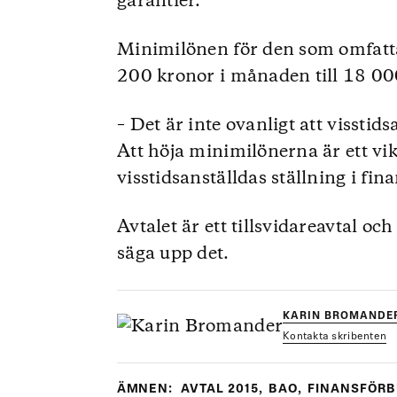
garantier.
Minimilönen för den som omfattas
200 kronor i månaden till 18 00
– Det är inte ovanligt att visstid
Att höja minimilönerna är ett vikt
visstidsanställdas ställning i fi
Avtalet är ett tillsvidareavtal och
säga upp det.
KARIN BROMANDE
Kontakta skribenten
ÄMNEN:
AVTAL 2015
,
BAO
,
FINANSFÖR