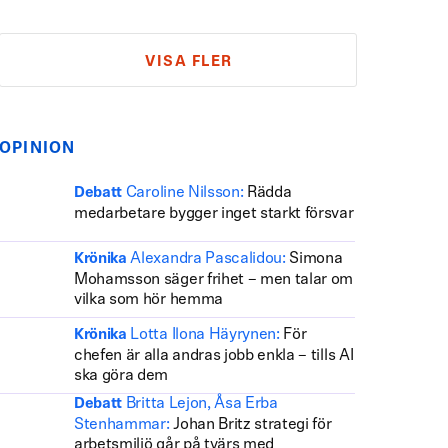
VISA FLER
OPINION
Caroline Nilsson:
Rädda
Debatt
medarbetare bygger inget starkt försvar
Alexandra Pascalidou:
Simona
Krönika
Mohamsson säger frihet – men talar om
vilka som hör hemma
Lotta Ilona Häyrynen:
För
Krönika
chefen är alla andras jobb enkla – tills AI
ska göra dem
Britta Lejon, Åsa Erba
Debatt
Stenhammar:
Johan Britz strategi för
arbetsmiljö går på tvärs med