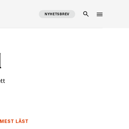
NYHETSBREV
SÖK
l
tt
MEST LÄST