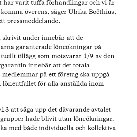
et har varit tuffa förhandlingar och vi är
des komma överens, säger Ulrika Boëthius,
ett pressmeddelande.
skrivit under innebär att de
rna garanterade löneökningar på
tuellt tillägg som motsvarar 1/9 av den
vgarantin innebär att det totala
ts medlemmar på ett företag ska uppgå
a löneutfallet för alla anställda inom
13 att säga upp det dåvarande avtalet
 grupper hade blivit utan löneökningar.
a med både individuella och kollektiva