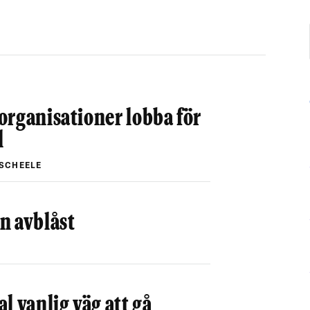
organisationer lobba för
l
SCHEELE
n avblåst
l vanlig väg att gå