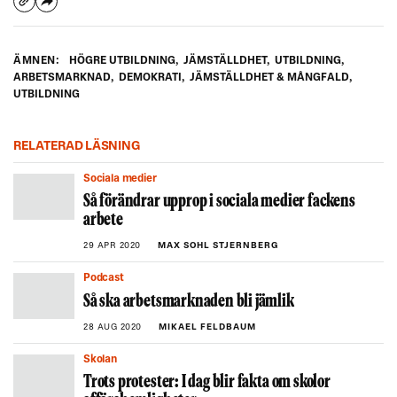
ÄMNEN:
HÖGRE UTBILDNING
,
JÄMSTÄLLDHET
,
UTBILDNING
,
ARBETSMARKNAD
,
DEMOKRATI
,
JÄMSTÄLLDHET & MÅNGFALD
,
UTBILDNING
RELATERAD LÄSNING
Sociala medier
Så förändrar upprop i sociala medier fackens
arbete
29 APR 2020
MAX SOHL STJERNBERG
Podcast
Så ska arbetsmarknaden bli jämlik
28 AUG 2020
MIKAEL FELDBAUM
Skolan
Trots protester: I dag blir fakta om skolor