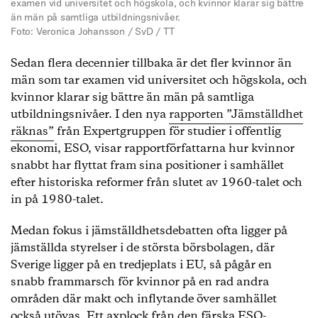
examen vid universitet och högskola, och kvinnor klarar sig bättre
än män på samtliga utbildningsnivåer.
Foto: Veronica Johansson / SvD / TT
Sedan flera decennier tillbaka är det fler kvinnor än
män som tar examen vid universitet och högskola, och
kvinnor klarar sig bättre än män på samtliga
utbildningsnivåer. I den nya
rapporten ”Jämställdhet
räknas”
från Expertgruppen för studier i offentlig
ekonomi, ESO, visar rapportförfattarna hur kvinnor
snabbt har flyttat fram sina positioner i samhället
efter historiska reformer från slutet av 1960-talet och
in på 1980-talet.
Medan fokus i jämställdhetsdebatten ofta ligger på
jämställda styrelser i de största börsbolagen, där
Sverige ligger på en tredjeplats i EU, så pågår en
snabb frammarsch för kvinnor på en rad andra
områden där makt och inflytande över samhället
också utövas. Ett axplock från den färska ESO-