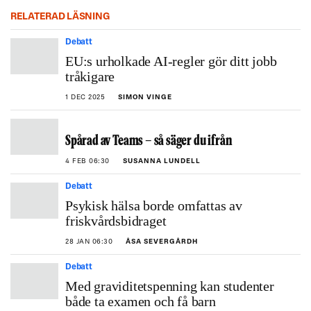
RELATERAD LÄSNING
Debatt
EU:s urholkade AI-regler gör ditt jobb
tråkigare
1 DEC 2025
SIMON VINGE
Spårad av Teams – så säger du ifrån
4 FEB 06:30
SUSANNA LUNDELL
Debatt
Psykisk hälsa borde omfattas av
friskvårdsbidraget
28 JAN 06:30
ÅSA SEVERGÅRDH
Debatt
Med graviditetspenning kan studenter
både ta examen och få barn