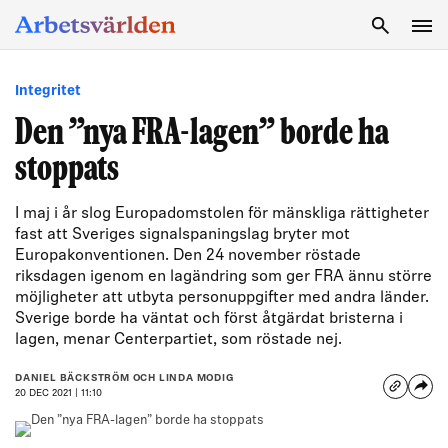
SÖK
Integritet
Den ”nya FRA-lagen” borde ha
stoppats
I maj i år slog Europadomstolen för mänskliga rättigheter
fast att Sveriges signalspaningslag bryter mot
Europakonventionen. Den 24 november röstade
riksdagen igenom en lagändring som ger FRA ännu större
möjligheter att utbyta personuppgifter med andra länder.
Sverige borde ha väntat och först åtgärdat bristerna i
lagen, menar Centerpartiet, som röstade nej.
DANIEL BÄCKSTRÖM OCH LINDA MODIG
20 DEC 2021 | 11:10