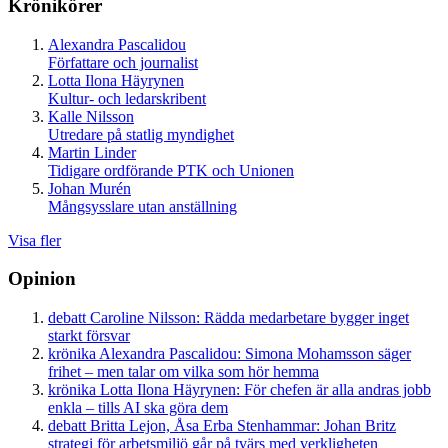
Krönikörer
Alexandra Pascalidou
Författare och journalist
Lotta Ilona Häyrynen
Kultur- och ledarskribent
Kalle Nilsson
Utredare på statlig myndighet
Martin Linder
Tidigare ordförande PTK och Unionen
Johan Murén
Mångsysslare utan anställning
Visa fler
Opinion
debatt
Caroline Nilsson:
Rädda medarbetare bygger inget
starkt försvar
krönika
Alexandra Pascalidou:
Simona Mohamsson säger
frihet – men talar om vilka som hör hemma
krönika
Lotta Ilona Häyrynen:
För chefen är alla andras jobb
enkla – tills AI ska göra dem
debatt
Britta Lejon, Åsa Erba Stenhammar:
Johan Britz
strategi för arbetsmiljö går på tvärs med verkligheten