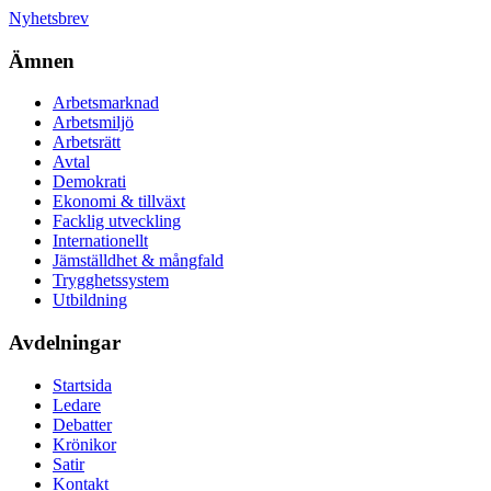
Nyhetsbrev
Ämnen
Arbetsmarknad
Arbetsmiljö
Arbetsrätt
Avtal
Demokrati
Ekonomi & tillväxt
Facklig utveckling
Internationellt
Jämställdhet & mångfald
Trygghetssystem
Utbildning
Avdelningar
Startsida
Ledare
Debatter
Krönikor
Satir
Kontakt