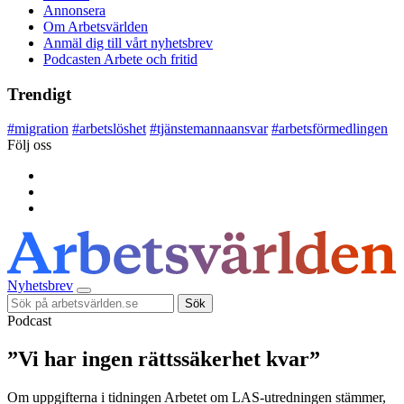
Annonsera
Om Arbetsvärlden
Anmäl dig till vårt nyhetsbrev
Podcasten Arbete och fritid
Trendigt
#
migration
#
arbetslöshet
#
tjänstemannaansvar
#
arbetsförmedlingen
Följ oss
Nyhetsbrev
Sök
Podcast
”Vi har ingen rättssäkerhet kvar”
Om uppgifterna i tidningen Arbetet om LAS-utredningen stämmer,