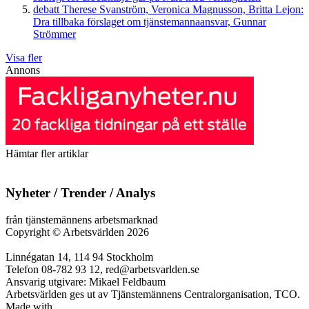
debatt
Therese Svanström, Veronica Magnusson, Britta Lejon:
Dra tillbaka förslaget om tjänstemannaansvar, Gunnar
Strömmer
Visa fler
Annons
Hämtar fler artiklar
Nyheter / Trender / Analys
från tjänstemännens arbetsmarknad
Copyright
©
Arbetsvärlden 2026
Linnégatan 14, 114 94 Stockholm
Telefon 08-782 93 12, red@arbetsvarlden.se
Ansvarig utgivare: Mikael Feldbaum
Arbetsvärlden ges ut av Tjänstemännens Centralorganisation, TCO.
Made with