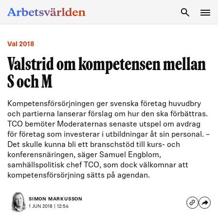
SÖK
Val 2018
Valstrid om kompetensen mellan
S och M
Kompetensförsörjningen ger svenska företag huvudbry
och partierna lanserar förslag om hur den ska förbättras.
TCO bemöter Moderaternas senaste utspel om avdrag
för företag som investerar i utbildningar åt sin personal. –
Det skulle kunna bli ett branschstöd till kurs- och
konferensnäringen, säger Samuel Engblom,
samhällspolitisk chef TCO, som dock välkomnar att
kompetensförsörjning sätts på agendan.
SIMON MARKUSSON
1 JUN 2018 | 12:54