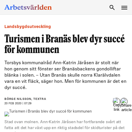
SÖK
Landsbygdsutveckling
Turismen i Branäs blev dyr succé
för kommunen
Torsbys kommunalråd Ann-Katrin Järåsen är stolt när
hon genom sitt fönster ser Branäsbackens gondolliftar
blänka i solen. – Utan Branäs skulle norra Klarälvdalen
vara en vit fläck, säger hon. Men för kommunen är det en
dyr succé.
BÖRGE NILSSON, TEXTRA
20 FEB 2020 | 07:29
Stad ovan molnen. Ann-Katrin Järåsen har fortfarande svårt att
fatta att det har växt upp en riktig stadsdel för skidturister på det