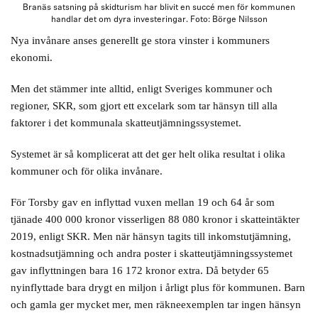
Branäs satsning på skidturism har blivit en succé men för kommunen
handlar det om dyra investeringar. Foto: Börge Nilsson
Nya invånare anses generellt ge stora vinster i kommuners
ekonomi.
Men det stämmer inte alltid, enligt Sveriges kommuner och
regioner, SKR, som gjort ett excelark som tar hänsyn till alla
faktorer i det kommunala skatteutjämningssystemet.
Systemet är så komplicerat att det ger helt olika resultat i olika
kommuner och för olika invånare.
För Torsby gav en inflyttad vuxen mellan 19 och 64 år som
tjänade 400 000 kronor visserligen 88 080 kronor i skatteintäkter
2019, enligt SKR. Men när hänsyn tagits till inkomstutjämning,
kostnadsutjämning och andra poster i skatteutjämningssystemet
gav inflyttningen bara 16 172 kronor extra. Då betyder 65
nyinflyttade bara drygt en miljon i årligt plus för kommunen. Barn
och gamla ger mycket mer, men räkneexemplen tar ingen hänsyn