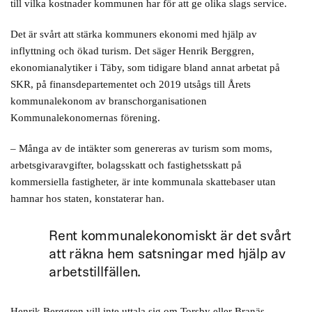
till vilka kostnader kommunen har för att ge olika slags service.
Det är svårt att stärka kommuners ekonomi med hjälp av
inflyttning och ökad turism. Det säger Henrik Berggren,
ekonomianalytiker i Täby, som tidigare bland annat arbetat på
SKR, på finansdepartementet och 2019 utsågs till Årets
kommunalekonom av branschorganisationen
Kommunalekonomernas förening.
– Många av de intäkter som genereras av turism som moms,
arbetsgivaravgifter, bolagsskatt och fastighetsskatt på
kommersiella fastigheter, är inte kommunala skattebaser utan
hamnar hos staten, konstaterar han.
Rent kommunalekonomiskt är det svårt
att räkna hem satsningar med hjälp av
arbetstillfällen.
Henrik Berggren vill inte uttala sig om Torsby eller Branäs