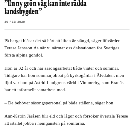
”En ny grön våg kan inte rädda
landsbygden”
20 FEB 2020
På berget blåser det så hårt att liften är stängd, säger liftvärden
Terese Jansson Ås när vi närmar oss dalstationen för Sveriges
första alpina gondol.
Hon är 32 år och har säsongsarbetat både vinter och sommar.
Tidigare har hon sommarjobbat på kyrkogårdar i Älvdalen, men
ifjol var hon på Astrid Lindgrens värld i Vimmerby, som Branäs
har ett informellt samarbete med.
– De behöver säsongspersonal på båda ställena, säger hon.
Ann-Katrin Järåsen blir eld och lågor och försöker övertala Terese
att istället jobba i hemtjänsten på somrarna.