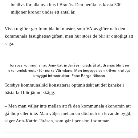
behövs för alla nya hus i Branäs. Den beräknas kosta 300
miljoner kronor under ett antal år.
Vissa utgifter ger framtida inkomster, som VA-avgifter och den
kommunala fastighetsavgiften, men hur stora de blir är omöjligt att
säga.
Torsbys kommunalråd Ann-Katrin Järåsen gläds åt att Branäs blivit en
ekonomisk motor för norra Värmland. Men begyggelsen kräver kraftigt
utbyggd infrastruktur. Foto: Börge Nilsson
Torsbys kommunalråd konstaterar optimistiskt att det kanske i
bästa fall blir jämnt skägg.
– Men man väljer inte mellan att få den kommunala ekonomin att
gå ihop eller inte. Man väljer mellan en död och en levande bygd,
säger Ann-Katrin Järåsen, som går i pension i sommar.