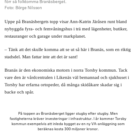
förr så folktomma Branäsberget.
Foto: Börge Nilsson
Uppe på Branäsbergets topp visar Ann-Katrin Järåsen runt bland
nybyggda fyra- och femvåningshus i trä med lägenheter, butiker,
restauranger och garage under markplanet.
– Tänk att det skulle komma att se ut så här i Branäs, som en riktig
stadsdel. Man fattar inte att det är sant!
Branäs är den ekonomiska motorn i norra Torsby kommun. Tack
vare den är vårdcentralen i Likenäs väl bemannad och sjukhuset i
Torsby har erfarna ortopeder, då många skidåkare skadar sig i
backe och spår.
På toppen av Branäsberget ligger stugby efter stugby. Men
fastigheterna kräver investeringar i infrastruktur. I år kommer Torsby
kommun exempelvis att inleda bygget av en ny VA-anläggning som
beräknas kosta 300 miljoner kronor.