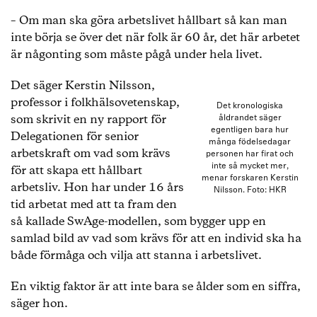
– Om man ska göra arbetslivet hållbart så kan man
inte börja se över det när folk är 60 år, det här arbetet
är någonting som måste pågå under hela livet.
Det säger Kerstin Nilsson,
professor i folkhälsovetenskap,
Det kronologiska
som skrivit en ny rapport för
åldrandet säger
egentligen bara hur
Delegationen för senior
många födelsedagar
arbetskraft om vad som krävs
personen har firat och
inte så mycket mer,
för att skapa ett hållbart
menar forskaren Kerstin
arbetsliv. Hon har under 16 års
Nilsson. Foto: HKR
tid arbetat med att ta fram den
så kallade SwAge-modellen, som bygger upp en
samlad bild av vad som krävs för att en individ ska ha
både förmåga och vilja att stanna i arbetslivet.
En viktig faktor är att inte bara se ålder som en siffra,
säger hon.