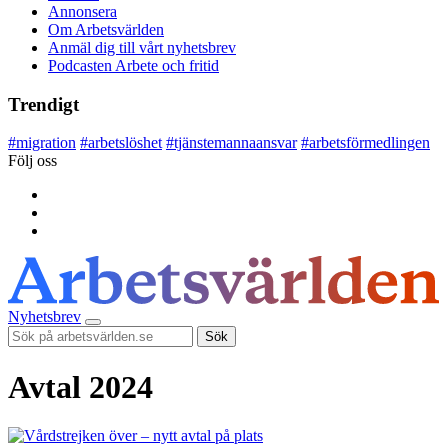
Annonsera
Om Arbetsvärlden
Anmäl dig till vårt nyhetsbrev
Podcasten Arbete och fritid
Trendigt
#
migration
#
arbetslöshet
#
tjänstemannaansvar
#
arbetsförmedlingen
Följ oss
Nyhetsbrev
Sök
Avtal 2024