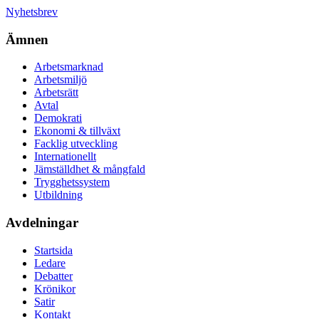
Nyhetsbrev
Ämnen
Arbetsmarknad
Arbetsmiljö
Arbetsrätt
Avtal
Demokrati
Ekonomi & tillväxt
Facklig utveckling
Internationellt
Jämställdhet & mångfald
Trygghetssystem
Utbildning
Avdelningar
Startsida
Ledare
Debatter
Krönikor
Satir
Kontakt