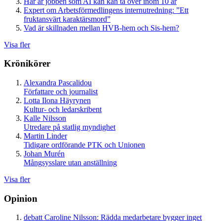
Här är jobben som AI kan kan ta över inom 10 år
Expert om Arbetsförmedlingens internutredning: ”Ett
fruktansvärt karaktärsmord”
Vad är skillnaden mellan HVB-hem och Sis-hem?
Visa fler
Krönikörer
Alexandra Pascalidou
Författare och journalist
Lotta Ilona Häyrynen
Kultur- och ledarskribent
Kalle Nilsson
Utredare på statlig myndighet
Martin Linder
Tidigare ordförande PTK och Unionen
Johan Murén
Mångsysslare utan anställning
Visa fler
Opinion
debatt
Caroline Nilsson:
Rädda medarbetare bygger inget