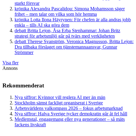
starkt försvar
krönika
Alexandra Pascalidou:
Simona Mohamsson säger
frihet – men talar om vilka som hör hemma
krönika
Lotta Ilona Häyrynen:
För chefen är alla andras jobb
enkla – tills AI ska göra dem
debatt
Britta Lejon, Åsa Erba Stenhammar:
Johan Britz
strategi för arbetsmiljö går på tvärs med verkligheten
debatt
Therese Svanström, Veronica Magnusson, Britta Lejon:
Dra tillbaka förslaget om tjänstemannaansvar, Gunnar
Strömmer
Visa fler
Annons
Rekommenderat
Nya siffror: Kvinnor vill reglera AI mer än män
Stockholm sämst fackligt organiserat i Sverige
Arbetsvärldens valkompass 2026 – fokus arbetsmarknad
Nya siffror: Halva Sverige tycker demokratin går åt fel håll
Medlemstal, engagemang eller nya generationer – så mäts
fackens livskraft