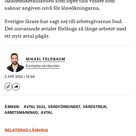
Akademikeralliansen som löper tills vidare som
saknar angiven nivå för löneökningarna.
Sveriges lärare har sagt nej till arbetsgivarnas bud.
Det nuvarande avtalet förlängs så länge arbetet med
ett nytt avtal pågår.
MIKAEL FELDBAUM
Kontakta skribenten
2 APR 2024 | 10:59
ÄMNEN:
AVTAL 2024
,
VÅRDFÖRBUNDET
,
VÅRDSTREJK
,
ARBETSMARKNAD
,
AVTAL
RELATERAD LÄSNING