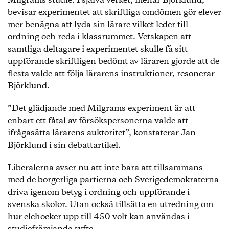
Milgrams studie. I själva verket, menar Björklund,
bevisar experimentet att skriftliga omdömen gör elever
mer benägna att lyda sin lärare vilket leder till
ordning och reda i klassrummet. Vetskapen att
samtliga deltagare i experimentet skulle få sitt
uppförande skriftligen bedömt av läraren gjorde att de
flesta valde att följa lärarens instruktioner, resonerar
Björklund.
”Det glädjande med Milgrams experiment är att
enbart ett fåtal av försökspersonerna valde att
ifrågasätta lärarens auktoritet”, konstaterar Jan
Björklund i sin debattartikel.
Liberalerna avser nu att inte bara att tillsammans
med de borgerliga partierna och Sverigedemokraterna
driva igenom betyg i ordning och uppförande i
svenska skolor. Utan också tillsätta en utredning om
hur elchocker upp till 450 volt kan användas i