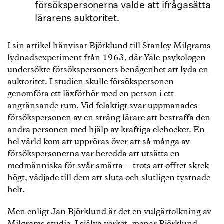
försökspersonerna valde att ifrågasätta
lärarens auktoritet.
I sin artikel hänvisar Björklund till Stanley Milgrams
lydnadsexperiment från 1963, där Yale-psykologen
undersökte försökspersoners benägenhet att lyda en
auktoritet. I studien skulle försökspersonen
genomföra ett läxförhör med en person i ett
angränsande rum. Vid felaktigt svar uppmanades
försökspersonen av en sträng lärare att bestraffa den
andra personen med hjälp av kraftiga elchocker. En
hel värld kom att uppröras över att så många av
försökspersonerna var beredda att utsätta en
medmänniska för svår smärta – trots att offret skrek
högt, vädjade till dem att sluta och slutligen tystnade
helt.
Men enligt Jan Björklund är det en vulgärtolkning av