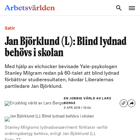
SÖK
Satir
Jan Björklund (L): Blind lydnad
behövs i skolan
Med hjälp av elchocker bevisade Yale-psykologen
Stanley Milgram redan på 60-talet att blind lydnad
förbättrar studieresultaten, hävdar Liberalernas
partiledare Jan Björklund.
EN JOBBIG VÄRLD AV LARS
BERGE
5 APR 2019 | 15:04
Stanley Milgrams lydnadsexperiment förklarar varför
ordningsbetyg behövs, enligt Jan Björklund (L).