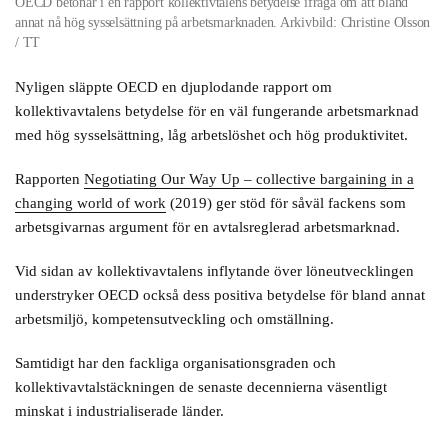
OECD betonar i en rapport kollektivtalens betydelse ifråga om att bland
annat nå hög sysselsättning på arbetsmarknaden. Arkivbild: Christine Olsson
/ TT
Nyligen släppte OECD en djuplodande rapport om
kollektivavtalens betydelse för en väl fungerande arbetsmarknad
med hög sysselsättning, låg arbetslöshet och hög produktivitet.
Rapporten
Negotiating Our Way Up – collective bargaining in a
changing world of work
(2019) ger stöd för såväl fackens som
arbetsgivarnas argument för en avtalsreglerad arbetsmarknad.
Vid sidan av kollektivavtalens inflytande över löneutvecklingen
understryker OECD också dess positiva betydelse för bland annat
arbetsmiljö, kompetensutveckling och omställning.
Samtidigt har den fackliga organisationsgraden och
kollektivavtalstäckningen de senaste decennierna väsentligt
minskat i industrialiserade länder.