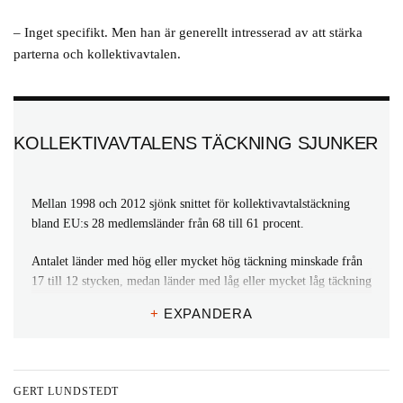
– Inget specifikt. Men han är generellt intresserad av att stärka
parterna och kollektivavtalen.
KOLLEKTIVAVTALENS TÄCKNING SJUNKER
Mellan 1998 och 2012 sjönk snittet för kollektivavtalstäckning
bland EU:s 28 medlemsländer från 68 till 61 procent.
Antalet länder med hög eller mycket hög täckning minskade från
17 till 12 stycken, medan länder med låg eller mycket låg täckning
ökade från 6 till 11 länder.
+
EXPANDERA
Gruppen medelstor täckning var konstant, 5 länder.
Källa: Eurofounds rapport Collective bargaining in Europe in the
GERT LUNDSTEDT
21st century (2015)