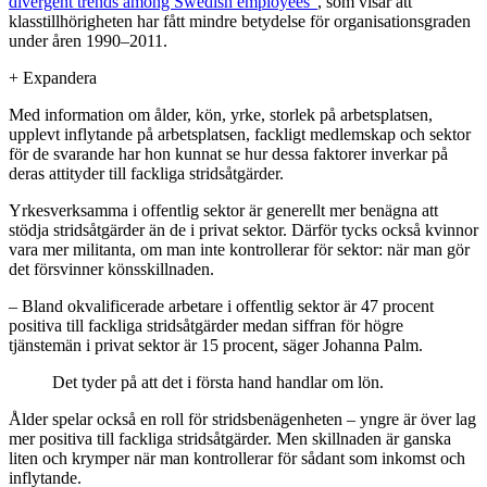
divergent trends among Swedish employees”
, som visar att
klasstillhörigheten har fått mindre betydelse för organisationsgraden
under åren 1990–2011.
+
Expandera
Med information om ålder, kön, yrke, storlek på arbetsplatsen,
upplevt inflytande på arbetsplatsen, fackligt medlemskap och sektor
för de svarande har hon kunnat se hur dessa faktorer inverkar på
deras attityder till fackliga stridsåtgärder.
Yrkesverksamma i offentlig sektor är generellt mer benägna att
stödja stridsåtgärder än de i privat sektor. Därför tycks också kvinnor
vara mer militanta, om man inte kontrollerar för sektor: när man gör
det försvinner könsskillnaden.
– Bland okvalificerade arbetare i offentlig sektor är 47 procent
positiva till fackliga stridsåtgärder medan siffran för högre
tjänstemän i privat sektor är 15 procent, säger Johanna Palm.
Det tyder på att det i första hand handlar om lön.
Ålder spelar också en roll för stridsbenägenheten – yngre är över lag
mer positiva till fackliga stridsåtgärder. Men skillnaden är ganska
liten och krymper när man kontrollerar för sådant som inkomst och
inflytande.