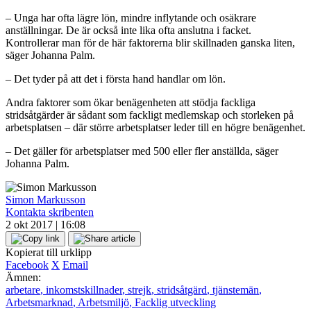
– Unga har ofta lägre lön, mindre inflytande och osäkrare
anställningar. De är också inte lika ofta anslutna i facket.
Kontrollerar man för de här faktorerna blir skillnaden ganska liten,
säger Johanna Palm.
– Det tyder på att det i första hand handlar om lön.
Andra faktorer som ökar benägenheten att stödja fackliga
stridsåtgärder är sådant som fackligt medlemskap och storleken på
arbetsplatsen – där större arbetsplatser leder till en högre benägenhet.
– Det gäller för arbetsplatser med 500 eller fler anställda, säger
Johanna Palm.
Simon Markusson
Kontakta skribenten
2 okt 2017 | 16:08
Kopierat till urklipp
Facebook
X
Email
Ämnen:
arbetare
,
inkomstskillnader
,
strejk
,
stridsåtgärd
,
tjänstemän
,
Arbetsmarknad
,
Arbetsmiljö
,
Facklig utveckling