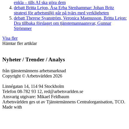
enkla – tills AI ska göra dem
debatt
Britta Lejon, Åsa Erba Stenhammar:
Johan Britz
strategi för arbetsmiljö går på tvärs med verkligheten
debatt
Therese Svanström, Veronica Magnusson, Britta Lejon:
Dra tillbaka förslaget om tjänstemannaansvar, Gunnar
Strömmer
Visa fler
Hämtar fler artiklar
Nyheter / Trender / Analys
från tjänstemännens arbetsmarknad
Copyright
©
Arbetsvärlden 2026
Linnégatan 14, 114 94 Stockholm
Telefon 08-782 93 12, red@arbetsvarlden.se
Ansvarig utgivare: Mikael Feldbaum
Arbetsvärlden ges ut av Tjänstemännens Centralorganisation, TCO.
Made with