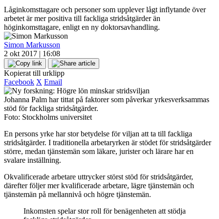
Låginkomsttagare och personer som upplever lågt inflytande över
arbetet är mer positiva till fackliga stridsåtgärder än
höginkomsttagare, enligt en ny doktorsavhandling.
Simon Markusson
2 okt 2017 | 16:08
Kopierat till urklipp
Facebook
X
Email
Johanna Palm har tittat på faktorer som påverkar yrkesverksammas
stöd för fackliga stridsåtgärder.
Foto: Stockholms universitet
En persons yrke har stor betydelse för viljan att ta till fackliga
stridsåtgärder. I traditionella arbetaryrken är stödet för stridsåtgärder
större, medan tjänstemän som läkare, jurister och lärare har en
svalare inställning.
Okvalificerade arbetare uttrycker störst stöd för stridsåtgärder,
därefter följer mer kvalificerade arbetare, lägre tjänstemän och
tjänstemän på mellannivå och högre tjänstemän.
Inkomsten spelar stor roll för benägenheten att stödja