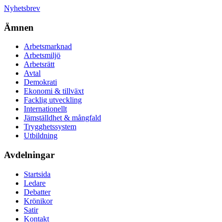
Nyhetsbrev
Ämnen
Arbetsmarknad
Arbetsmiljö
Arbetsrätt
Avtal
Demokrati
Ekonomi & tillväxt
Facklig utveckling
Internationellt
Jämställdhet & mångfald
Trygghetssystem
Utbildning
Avdelningar
Startsida
Ledare
Debatter
Krönikor
Satir
Kontakt