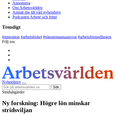
Annonsera
Om Arbetsvärlden
Anmäl dig till vårt nyhetsbrev
Podcasten Arbete och fritid
Trendigt
#
migration
#
arbetslöshet
#
tjänstemannaansvar
#
arbetsförmedlingen
Följ oss
Nyhetsbrev
Sök
Stridsåtgärder
Ny forskning: Högre lön minskar
stridsviljan