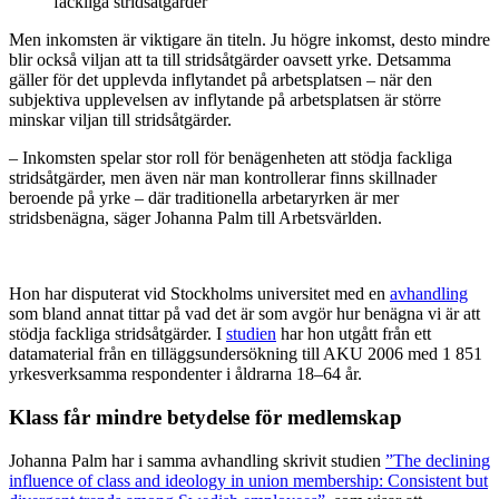
fackliga stridsåtgärder
Men inkomsten är viktigare än titeln. Ju högre inkomst, desto mindre
blir också viljan att ta till stridsåtgärder oavsett yrke. Detsamma
gäller för det upplevda inflytandet på arbetsplatsen – när den
subjektiva upplevelsen av inflytande på arbetsplatsen är större
minskar viljan till stridsåtgärder.
– Inkomsten spelar stor roll för benägenheten att stödja fackliga
stridsåtgärder, men även när man kontrollerar finns skillnader
beroende på yrke – där traditionella arbetaryrken är mer
stridsbenägna, säger Johanna Palm till Arbetsvärlden.
Hon har disputerat vid Stockholms universitet med en
avhandling
som bland annat tittar på vad det är som avgör hur benägna vi är att
stödja fackliga stridsåtgärder. I
studien
har hon utgått från ett
datamaterial från en tilläggsundersökning till AKU 2006 med 1 851
yrkesverksamma respondenter i åldrarna 18–64 år.
Klass får mindre betydelse för medlemskap
Johanna Palm har i samma avhandling skrivit studien
”The declining
influence of class and ideology in union membership: Consistent but