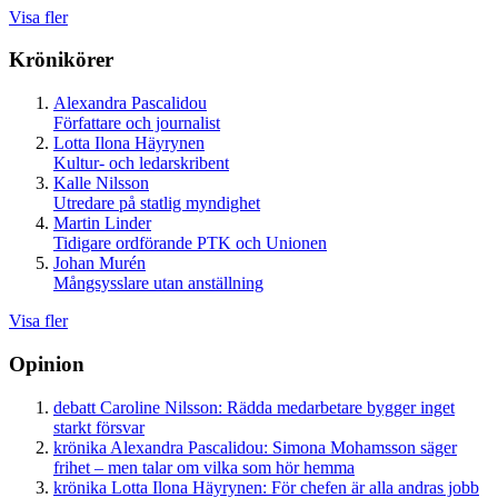
Visa fler
Krönikörer
Alexandra Pascalidou
Författare och journalist
Lotta Ilona Häyrynen
Kultur- och ledarskribent
Kalle Nilsson
Utredare på statlig myndighet
Martin Linder
Tidigare ordförande PTK och Unionen
Johan Murén
Mångsysslare utan anställning
Visa fler
Opinion
debatt
Caroline Nilsson:
Rädda medarbetare bygger inget
starkt försvar
krönika
Alexandra Pascalidou:
Simona Mohamsson säger
frihet – men talar om vilka som hör hemma
krönika
Lotta Ilona Häyrynen:
För chefen är alla andras jobb