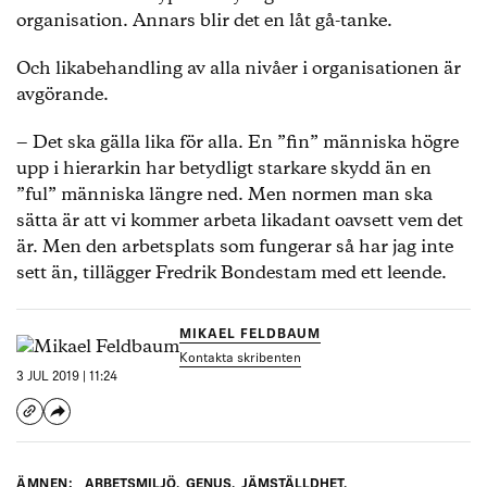
organisation. Annars blir det en låt gå-tanke.
Och likabehandling av alla nivåer i organisationen är
avgörande.
‒ Det ska gälla lika för alla. En ”fin” människa högre
upp i hierarkin har betydligt starkare skydd än en
”ful” människa längre ned. Men normen man ska
sätta är att vi kommer arbeta likadant oavsett vem det
är. Men den arbetsplats som fungerar så har jag inte
sett än, tillägger Fredrik Bondestam med ett leende.
MIKAEL FELDBAUM
Kontakta skribenten
3 JUL 2019 | 11:24
ÄMNEN:
ARBETSMILJÖ
,
GENUS
,
JÄMSTÄLLDHET
,