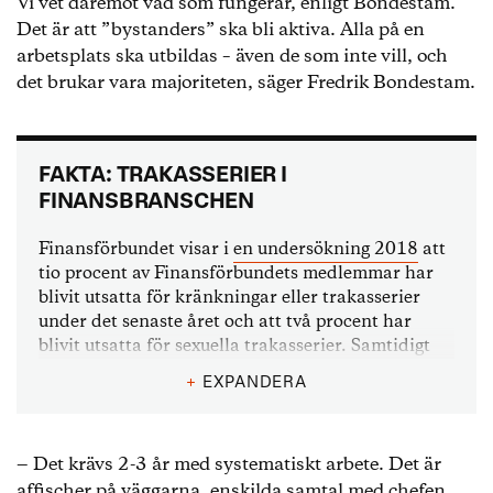
Vi vet däremot vad som fungerar, enligt Bondestam.
Det är att ”bystanders” ska bli aktiva. Alla på en
arbetsplats ska utbildas – även de som inte vill, och
det brukar vara majoriteten, säger Fredrik Bondestam.
FAKTA: TRAKASSERIER I
FINANSBRANSCHEN
Finansförbundet visar i
en undersökning 2018
att
tio procent av Finansförbundets medlemmar har
blivit utsatta för kränkningar eller trakasserier
under det senaste året och att två procent har
blivit utsatta för sexuella trakasserier. Samtidigt
vet bara hälften om det finns rutiner för att ta
+
EXPANDERA
hand om trakasserier på arbetsplatsen. Fyra av tio
som varit med om trakasserier, och tre av tio som
varit utsatta för sexuella trakasserier, har inte
‒ Det krävs 2-3 år med systematiskt arbete. Det är
berättat om detta för någon.
affischer på väggarna, enskilda samtal med chefen,