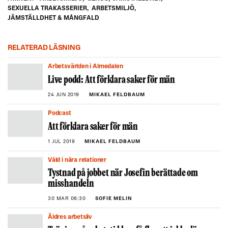
SEXUELLA TRAKASSERIER
,
ARBETSMILJÖ
,
JÄMSTÄLLDHET & MÅNGFALD
RELATERAD LÄSNING
Arbetsvärlden i Almedalen
Live podd: Att förklara saker för män
24 JUN 2019
MIKAEL FELDBAUM
Podcast
Att förklara saker för män
1 JUL 2019
MIKAEL FELDBAUM
Våld i nära relationer
Tystnad på jobbet när Josefin berättade om
misshandeln
30 MAR 06:30
SOFIE MELIN
Äldres arbetsliv