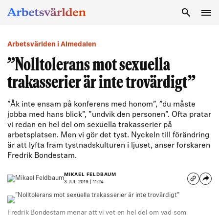
SÖK
Arbetsvärlden i Almedalen
”Nolltolerans mot sexuella
trakasserier är inte trovärdigt”
”Åk inte ensam på konferens med honom”, ”du måste
jobba med hans blick”, ”undvik den personen”. Ofta pratar
vi redan en hel del om sexuella trakasserier på
arbetsplatsen. Men vi gör det tyst. Nyckeln till förändring
är att lyfta fram tystnadskulturen i ljuset, anser forskaren
Fredrik Bondestam.
MIKAEL FELDBAUM
3 JUL 2019 | 11:24
Fredrik Bondestam menar att vi vet en hel del om vad som