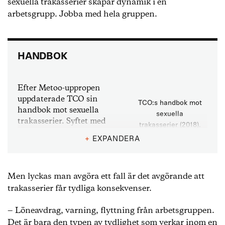
sexuella trakasserier skapar dynamik i en
arbetsgrupp. Jobba med hela gruppen.
HANDBOK
Efter Metoo-uppropen
uppdaterade TCO sin
TCO:s handbok mot
handbok mot sexuella
sexuella
trakasserier. Syftet med
trakasserier (2018).
boken är att vägleda fackligt
+
EXPANDERA
förtroendevalda i arbetet mot
sexuella trakasserier ute på arbetsplatser runt om i
Sverige.
Men lyckas man avgöra ett fall är det avgörande att
trakasserier får tydliga konsekvenser.
‒ Löneavdrag, varning, flyttning från arbetsgruppen.
Det är bara den typen av tydlighet som verkar inom en