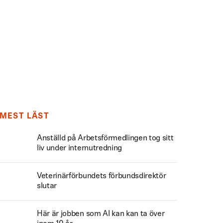
MEST LÄST
Anställd på Arbetsförmedlingen tog sitt
liv under internutredning
Veterinärförbundets förbundsdirektör
slutar
Här är jobben som AI kan kan ta över