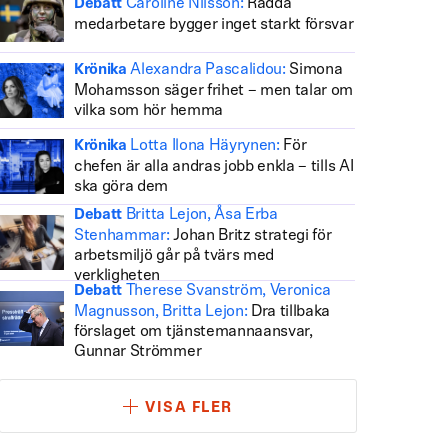
Caroline Nilsson:
Rädda
Debatt
medarbetare bygger inget starkt försvar
Alexandra Pascalidou:
Simona
Krönika
Mohamsson säger frihet – men talar om
vilka som hör hemma
Lotta Ilona Häyrynen:
För
Krönika
chefen är alla andras jobb enkla – tills AI
ska göra dem
Britta Lejon, Åsa Erba
Debatt
Stenhammar:
Johan Britz strategi för
arbetsmiljö går på tvärs med
verkligheten
Therese Svanström, Veronica
Debatt
Magnusson, Britta Lejon:
Dra tillbaka
förslaget om tjänstemannaansvar,
Gunnar Strömmer
VISA FLER