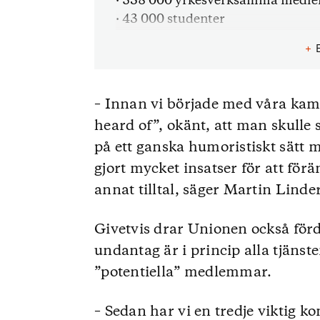
· 538 000 yrkesverksamma medlem
· 43 000 studenter
· 63 000 pensionärer
+
· Unionen har drygt 33 000 förtr
Källa: Unionen
– Innan vi började med våra kamp
heard of”, okänt, att man skulle 
på ett ganska humoristiskt sätt m
gjort mycket insatser för att för
annat tilltal, säger Martin Linder
Givetvis drar Unionen också för
undantag är i princip alla tjänste
”potentiella” medlemmar.
– Sedan har vi en tredje viktig k