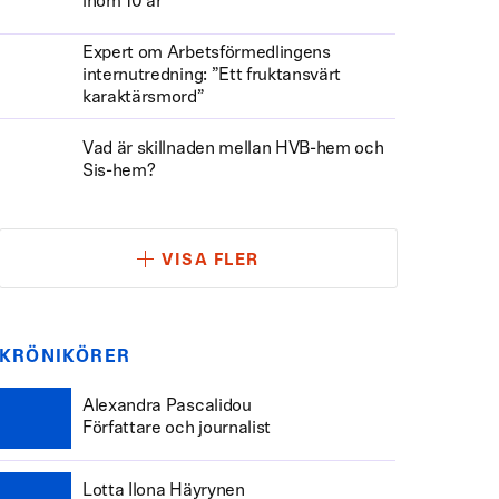
inom 10 år
Expert om Arbetsförmedlingens
internutredning: ”Ett fruktansvärt
karaktärsmord”
Vad är skillnaden mellan HVB-hem och
Sis-hem?
VISA FLER
KRÖNIKÖRER
Alexandra Pascalidou
Författare och journalist
Lotta Ilona Häyrynen