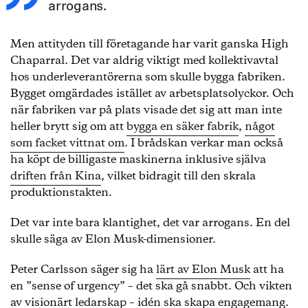
arrogans.
Men attityden till företagande har varit ganska High
Chaparral. Det var aldrig viktigt med kollektivavtal
hos underleverantörerna som skulle bygga fabriken.
Bygget omgärdades istället av arbetsplatsolyckor. Och
när fabriken var på plats visade det sig att man inte
heller brytt sig om att
bygga en säker fabrik
,
något
som facket vittnat om
. I brådskan verkar man också
ha köpt de billigaste maskinerna inklusive själva
driften från Kina
, vilket bidragit till den skrala
produktionstakten.
Det var inte bara klantighet, det var arrogans. En del
skulle säga av Elon Musk-dimensioner.
Peter Carlsson säger sig ha
lärt av Elon Musk
att ha
en ”sense of urgency” – det ska gå snabbt. Och vikten
av visionärt ledarskap – idén ska skapa engagemang.