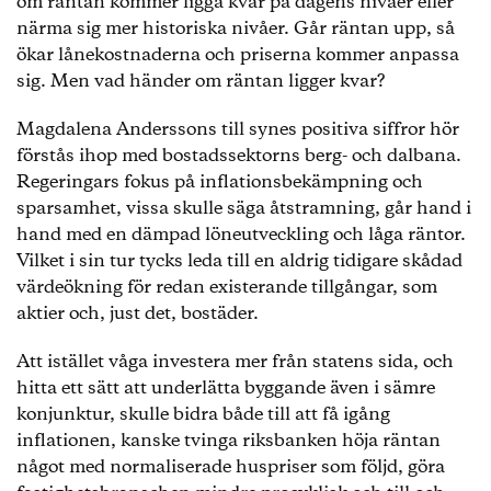
om räntan kommer ligga kvar på dagens nivåer eller
närma sig mer historiska nivåer. Går räntan upp, så
ökar lånekostnaderna och priserna kommer anpassa
sig. Men vad händer om räntan ligger kvar?
Magdalena Anderssons till synes positiva siffror hör
förstås ihop med bostadssektorns berg- och dalbana.
Regeringars fokus på inflationsbekämpning och
sparsamhet, vissa skulle säga åtstramning, går hand i
hand med en dämpad löneutveckling och låga räntor.
Vilket i sin tur tycks leda till en aldrig tidigare skådad
värdeökning för redan existerande tillgångar, som
aktier och, just det, bostäder.
Att istället våga investera mer från statens sida, och
hitta ett sätt att underlätta byggande även i sämre
konjunktur, skulle bidra både till att få igång
inflationen, kanske tvinga riksbanken höja räntan
något med normaliserade huspriser som följd, göra