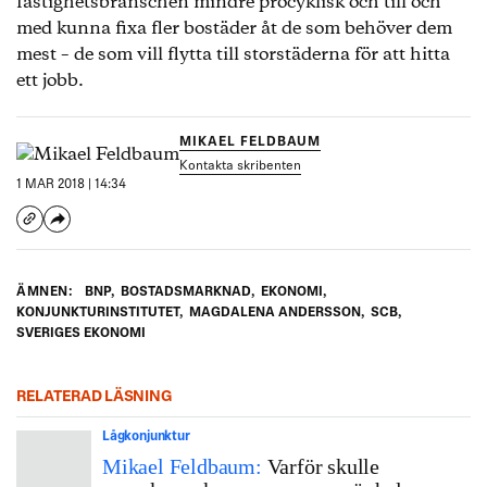
fastighetsbranschen mindre procyklisk och till och
med kunna fixa fler bostäder åt de som behöver dem
mest – de som vill flytta till storstäderna för att hitta
ett jobb.
MIKAEL FELDBAUM
Kontakta skribenten
1 MAR 2018 | 14:34
ÄMNEN:
BNP
,
BOSTADSMARKNAD
,
EKONOMI
,
KONJUNKTURINSTITUTET
,
MAGDALENA ANDERSSON
,
SCB
,
SVERIGES EKONOMI
RELATERAD LÄSNING
Lågkonjunktur
Mikael Feldbaum:
Varför skulle