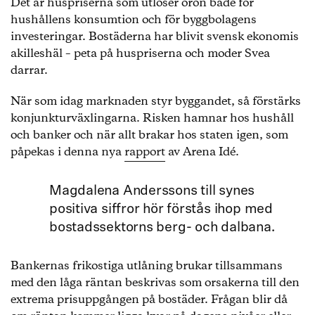
Det är huspriserna som utlöser oron både för
hushållens konsumtion och för byggbolagens
investeringar. Bostäderna har blivit svensk ekonomis
akilleshäl – peta på huspriserna och moder Svea
darrar.
När som idag marknaden styr byggandet, så förstärks
konjunkturväxlingarna. Risken hamnar hos hushåll
och banker och när allt brakar hos staten igen, som
påpekas i denna nya
rapport
av Arena Idé.
Magdalena Anderssons till synes
positiva siffror hör förstås ihop med
bostadssektorns berg- och dalbana.
Bankernas frikostiga utlåning brukar tillsammans
med den låga räntan beskrivas som orsakerna till den
extrema prisuppgången på bostäder. Frågan blir då