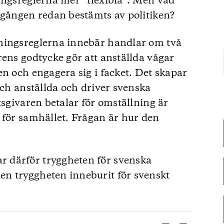
ingsreglerna mer ”flexibla”. Men vad
tgången redan bestämts av politiken?
ningsreglerna innebär handlar om två
rens godtycke gör att anställda vågar
en och engagera sig i facket. Det skapar
och anställda och driver svenska
tsgivaren betalar för omställning är
 för samhället. Frågan är hur den
 därför tryggheten för svenska
n tryggheten inneburit för svenskt