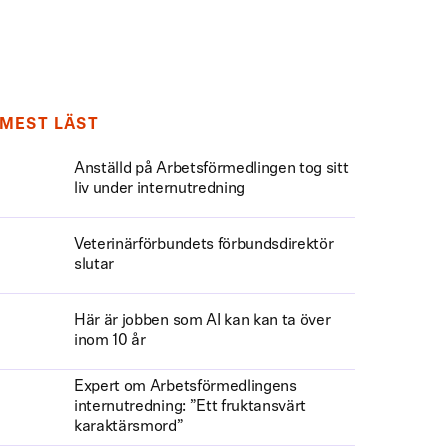
MEST LÄST
Anställd på Arbetsförmedlingen tog sitt
liv under internutredning
Veterinärförbundets förbundsdirektör
slutar
Här är jobben som AI kan kan ta över
inom 10 år
Expert om Arbetsförmedlingens
internutredning: ”Ett fruktansvärt
karaktärsmord”