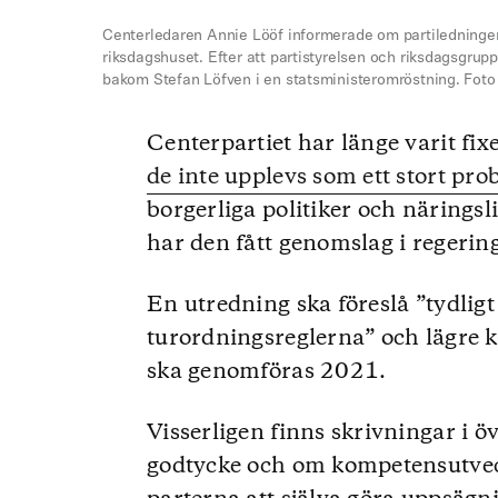
Centerledaren Annie Lööf informerade om partiledningens
riksdagshuset. Efter att partistyrelsen och riksdagsgrup
bakom Stefan Löfven i en statsministeromröstning. Foto
Centerpartiet har länge varit fix
de inte upplevs som ett stort pro
borgerliga politiker och näringsl
har den fått genomslag i regeri
En utredning ska föreslå ”tydlig
turordningsreglerna” och lägre 
ska genomföras 2021.
Visserligen finns skrivningar i
godtycke och om kompetensutvec