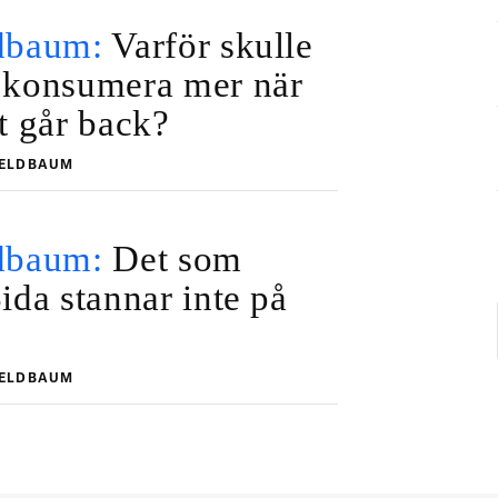
dbaum:
Varför skulle
 konsumera mer när
t går back?
FELDBAUM
dbaum:
Det som
ida stannar inte på
FELDBAUM