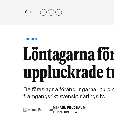
FÖLJ OSS
Ledare
Löntagarna fö
uppluckrade t
De föreslagna förändringarna i turo
framgångsrikt svenskt näringsliv.
MIKAEL FELDBAUM
11 JAN 2019 | 16:49