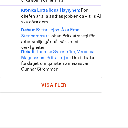
vilka som hör hemma
Lotta Ilona Häyrynen:
För
Krönika
chefen är alla andras jobb enkla – tills AI
ska göra dem
Britta Lejon, Åsa Erba
Debatt
Stenhammar:
Johan Britz strategi för
arbetsmiljö går på tvärs med
verkligheten
Therese Svanström, Veronica
Debatt
Magnusson, Britta Lejon:
Dra tillbaka
förslaget om tjänstemannaansvar,
Gunnar Strömmer
VISA FLER