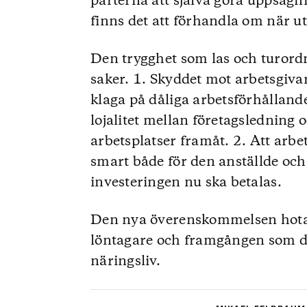
parterna att själva göra uppsägn
finns det att förhandla om när u
Den trygghet som las och turord
saker. 1. Skyddet mot arbetsgiva
klaga på dåliga arbetsförhålland
lojalitet mellan företagsledning 
arbetsplatser framåt. 2. Att arbe
smart både för den anställde och
investeringen nu ska betalas.
Den nya överenskommelsen hotar
löntagare och framgången som de
näringsliv.