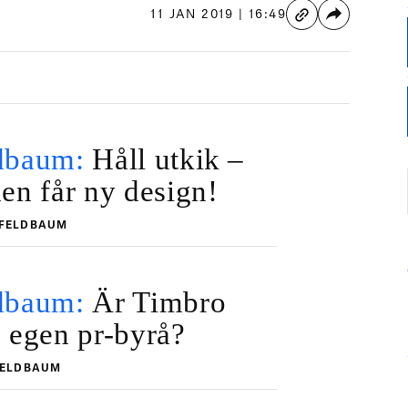
11 JAN 2019 | 16:49
dbaum:
Håll utkik –
en får ny design!
 FELDBAUM
dbaum:
Är Timbro
 egen pr-byrå?
FELDBAUM