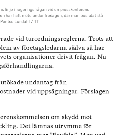
 linje i regeringsfrågan vid en presskonferens i
pen har haft möte under fredagen, där man beslutat stå
 Pontus Lundahl / TT
erade vid turordningsreglerna. Trots att
blem av företagsledarna själva
så har
ivets organisationer drivit frågan. Nu
ngsförhandlingarna.
t utökade undantag från
kostnader vid uppsägningar. Förslagen
 överenskommelsen om skydd mot
kling. Det lämnas utrymme för