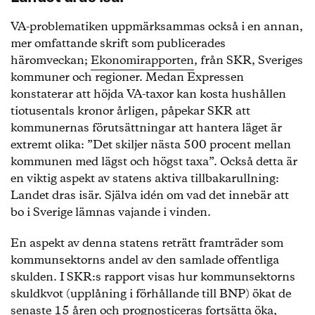
VA-problematiken uppmärksammas också i en annan,
mer omfattande skrift som publicerades
häromveckan;
Ekonomirapporten
, från SKR, Sveriges
kommuner och regioner. Medan Expressen
konstaterar att höjda VA-taxor kan kosta hushållen
tiotusentals kronor årligen, påpekar SKR att
kommunernas förutsättningar att hantera läget är
extremt olika: ”Det skiljer nästa 500 procent mellan
kommunen med lägst och högst taxa”. Också detta är
en viktig aspekt av statens aktiva tillbakarullning:
Landet dras isär. Själva idén om vad det innebär att
bo i Sverige lämnas vajande i vinden.
En aspekt av denna statens reträtt framträder som
kommunsektorns andel av den samlade offentliga
skulden. I SKR:s rapport visas hur kommunsektorns
skuldkvot (upplåning i förhållande till BNP) ökat de
senaste 15 åren och prognosticeras fortsätta öka,