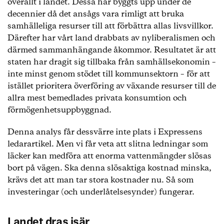
överallt i landet. Dessa har byggts upp under de
decennier då det ansågs vara rimligt att bruka
samhälleliga resurser till att förbättra allas livsvillkor.
Därefter har vårt land drabbats av nyliberalismen och
därmed sammanhängande åkommor. Resultatet är att
staten har dragit sig tillbaka från samhällsekonomin –
inte minst genom stödet till kommunsektorn – för att
istället prioritera överföring av växande resurser till de
allra mest bemedlades privata konsumtion och
förmögenhetsuppbyggnad.
Denna analys får dessvärre inte plats i Expressens
ledarartikel. Men vi får veta att slitna ledningar som
läcker kan medföra att enorma vattenmängder slösas
bort på vägen. Ska denna slösaktiga kostnad minska,
krävs det att man tar stora kostnader nu. Så som
investeringar (och underlåtelsesynder) fungerar.
Landet dras isär