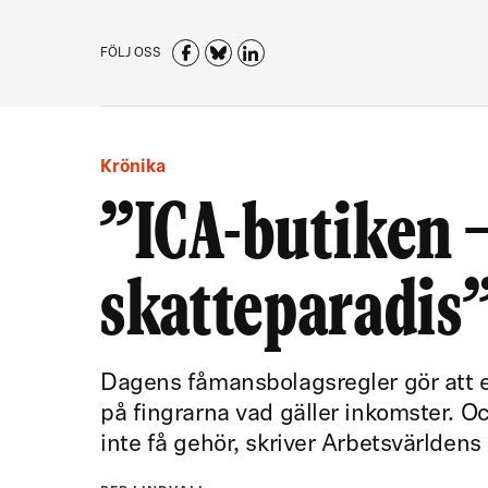
FÖLJ OSS
Krönika
”ICA-butiken −
skatteparadis
Dagens fåmansbolagsregler gör att e
på fingrarna vad gäller inkomster. O
inte få gehör, skriver Arbetsvärldens 