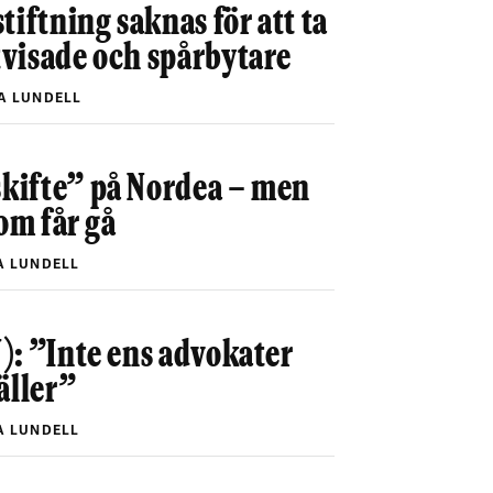
tiftning saknas för att ta
visade och spårbytare
A LUNDELL
ifte” på Nordea – men
som får gå
 LUNDELL
): ”Inte ens advokater
äller”
 LUNDELL