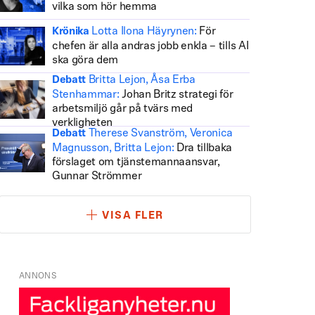
vilka som hör hemma
Lotta Ilona Häyrynen:
För
Krönika
chefen är alla andras jobb enkla – tills AI
ska göra dem
Britta Lejon, Åsa Erba
Debatt
Stenhammar:
Johan Britz strategi för
arbetsmiljö går på tvärs med
verkligheten
Therese Svanström, Veronica
Debatt
Magnusson, Britta Lejon:
Dra tillbaka
förslaget om tjänstemannaansvar,
Gunnar Strömmer
VISA FLER
ANNONS