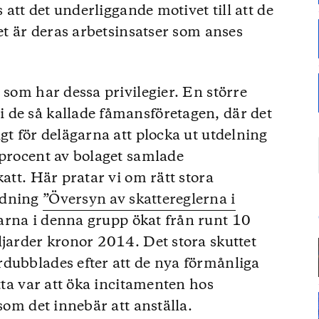
s att det underliggande motivet till att de
det är deras arbetsinsatser som anses
 som har dessa privilegier. En större
 de så kallade fåmansföretagen, där det
gt för delägarna att plocka ut utdelning
 procent av bolaget samlade
katt. Här pratar vi om rätt stora
edning
”Översyn av skattereglerna i
arna i denna grupp ökat från runt 10
ljarder kronor 2014. Det stora skuttet
dubblades efter att de nya förmånliga
etta var att öka incitamenten hos
 som det innebär att anställa.