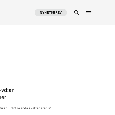
NYHETSBREV
SÖK
-vd:ar
mer