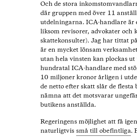
Och de stora inkomstomvandlarna
där gruppen med över 11 anställ
utdelningarna. ICA-handlare är 
liksom revisorer, advokater och 
skattekonsulter). Jag har titta
är en mycket lönsam verksamhet.
utan hela vinsten kan plockas ut
hundratal ICA-handlare med störr
10 miljoner kronor årligen i utdel
de netto efter skatt slår de fles
nämna att det motsvarar ungefä
butikens anställda.
Regeringens möjlighet att få igen
naturligtvis
små till obefintliga
. 