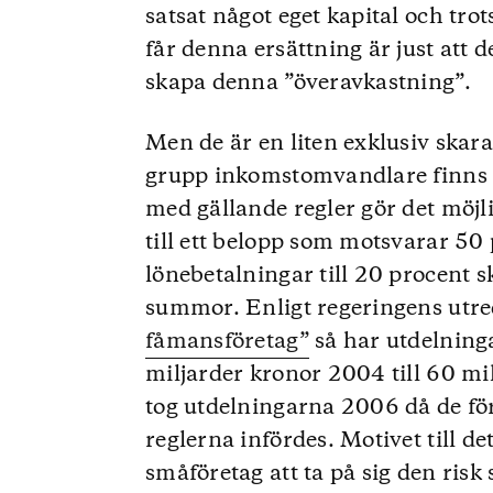
satsat något eget kapital och trot
får denna ersättning är just att 
skapa denna ”överavkastning”.
Men de är en liten exklusiv skara
grupp inkomstomvandlare finns i
med gällande regler gör det möjli
till ett belopp som motsvarar 50
lönebetalningar till 20 procent s
summor. Enligt regeringens utr
fåmansföretag”
så har utdelning
miljarder kronor 2004 till 60 mi
tog utdelningarna 2006 då de för
reglerna infördes. Motivet till d
småföretag att ta på sig den risk