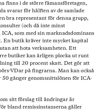
 finns i de större fåmansföretagen,
da svarar för hälften av de samlade
en bra representant för denna grupp,
konsulter (och då inte minst
t på ICA, som med sin marknadsdominans
 En butik kräver inte mycket kapital
 utan att hota verksamheten. Ett
e butiker kan årligen plocka ut runt
ning till 20 procent skatt. Det gör att
ta börs-VDar på fingrarna. Man kan också
r 50 gånger genomsnittslönen för ICA-
om sitt förslag till ändringar är
För bland remissinstanserna gäller