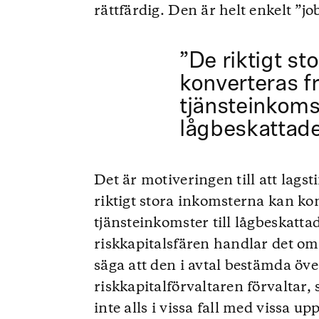
rättfärdig. Den är helt enkelt ”j
”De riktigt s
konverteras f
tjänsteinkomst
lågbeskattade
Det är motiveringen till att lagst
riktigt stora inkomsterna kan ko
tjänsteinkomster till lågbeskatta
riskkapitalsfären handlar det om s
säga att den i avtal bestämda öv
riskkapitalförvaltaren förvaltar,
inte alls i vissa fall med vissa up