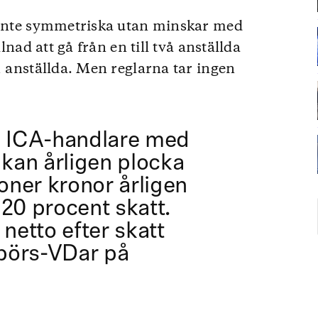
s inte symmetriska utan minskar med
lnad att gå från en till två anställda
1 anställda. Men reglarna tar ingen
l ICA-handlare med
 kan årligen plocka
joner kronor årligen
l 20 procent skatt.
 netto efter skatt
 börs-VDar på