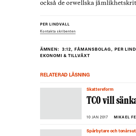
också de orwellska jämlikhetskri
PER LINDVALL
Kontakta skribenten
ÄMNEN:
3:12
,
FÅMANSBOLAG
,
PER LIN
EKONOMI & TILLVÄXT
RELATERAD LÄSNING
Skattereform
TCO vill sänk
10 JAN 2017
MIKAEL F
Spårbytare och tonårsu