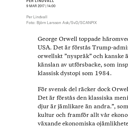
PER LINDVALL
9 MAR 2017 | 14:00
Per Lindvall
Foto: Björn Larsson Ask/SvD/SCANPIX
George Orwell toppade häromvec
USA. Det är förstås Trump-admi
orwellskt ”nyspråk” och kanske 
känslan av utförsbacke, som insp
klassisk dystopi som 1984.
För svensk del räcker dock Orwe
Det är förstås den klassiska men
djur är jämlikare än andra.”, som 
kultur och framför allt vår ekono
växande ekonomiska ojämlikheten