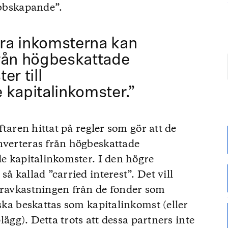
obbskapande”.
tora inkomsterna kan
rån högbeskattade
er till
 kapitalinkomster.”
iftaren hittat på regler som gör att de
nverteras från högbeskattade
de kapitalinkomster. I den högre
å kallad ”carried interest”. Det vill
eravkastningen från de fonder som
 ska beskattas som kapitalinkomst (eller
plägg). Detta trots att dessa partners inte