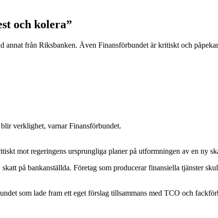
st och kolera”
land annat från Riksbanken. Även Finansförbundet är kritiskt och påpeka
blir verklighet, varnar Finansförbundet.
skt mot regeringens ursprungliga planer på utformningen av en ny ska
 skatt på bankanställda. Företag som producerar finansiella tjänster sku
det som lade fram ett eget förslag tillsammans med TCO och fackförbund