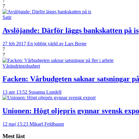
7
7
Satir
Avslöjande: Därför läggs bankskatten på is
27 feb 2017
En jobbig värld av Lars Berge
7
7
Vårändringsbudget
Facken: Vårbudgeten saknar satsningar på 
13 apr 13:52
Susanna Lundell
Unionen: Högt oljepris gynnar svensk expo
12 maj 15:23
Mikael Feldbaum
Mest läst