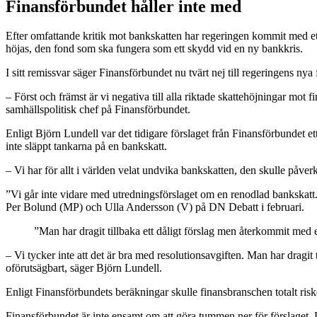
Finansförbundet håller inte med
Efter omfattande kritik mot bankskatten har regeringen kommit med ett 
höjas, den fond som ska fungera som ett skydd vid en ny bankkris.
I sitt remissvar säger Finansförbundet nu tvärt nej till regeringens nya 
– Först och främst är vi negativa till alla riktade skattehöjningar mot
samhällspolitisk chef på Finansförbundet.
Enligt Björn Lundell var det tidigare förslaget från Finansförbundet e
inte släppt tankarna på en bankskatt.
– Vi har för allt i världen velat undvika bankskatten, den skulle påv
”Vi går inte vidare med utredningsförslaget om en renodlad bankskatt.
Per Bolund (MP) och Ulla Andersson (V) på DN Debatt i februari.
”Man har dragit tillbaka ett dåligt förslag men återkommit med et
– Vi tycker inte att det är bra med resolutionsavgiften. Man har dragit 
oförutsägbart, säger Björn Lundell.
Enligt Finansförbundets beräkningar skulle finansbranschen totalt riske
Finansförbundet är inte ensamt om att göra tummen ner för förslaget.