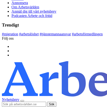
Annonsera
Om Arbetsvärlden
Anmäl dig till vårt nyhetsbrev
Podcasten Arbete och fritid
Trendigt
#
migration
#
arbetslöshet
#
tjänstemannaansvar
#
arbetsförmedlingen
Följ oss
Nyhetsbrev
Sök