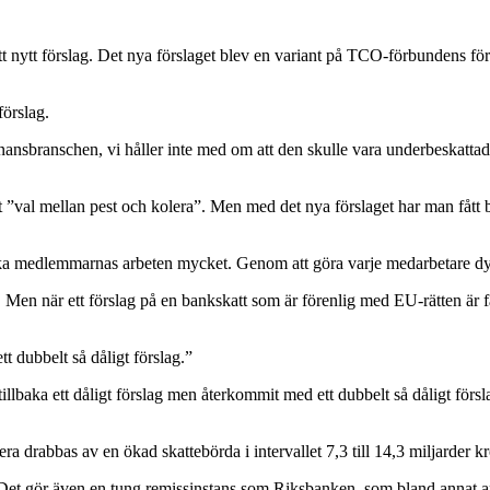
nytt förslag. Det nya förslaget blev en variant på TCO-förbundens försl
förslag.
 finansbranschen, vi håller inte med om att den skulle vara underbeskatta
tt ”val mellan pest och kolera”. Men med det nya förslaget har man fått 
erka medlemmarnas arbeten mycket. Genom att göra varje medarbetare dyr
 Men när ett förslag på en bankskatt som är förenlig med EU-rätten är 
t dubbelt så dåligt förslag.”
tillbaka ett dåligt förslag men återkommit med ett dubbelt så dåligt försla
ra drabbas av en ökad skattebörda i intervallet 7,3 till 14,3 miljarder k
 Det gör även en tung remissinstans som Riksbanken, som bland annat an