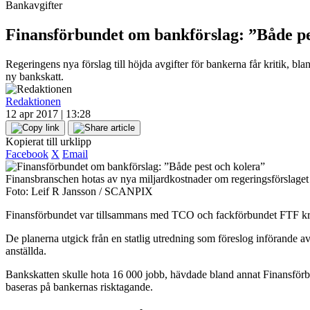
Bankavgifter
Finansförbundet om bankförslag: ”Både pe
Regeringens nya förslag till höjda avgifter för bankerna får kritik, b
ny bankskatt.
Redaktionen
12 apr 2017 | 13:28
Kopierat till urklipp
Facebook
X
Email
Finansbranschen hotas av nya miljardkostnader om regeringsförslaget 
Foto: Leif R Jansson / SCANPIX
Finansförbundet var tillsammans med TCO och fackförbundet FTF kriti
De planerna utgick från en statlig utredning som föreslog införande av
anställda.
Bankskatten skulle hota 16 000 jobb, hävdade bland annat Finansförbun
baseras på bankernas risktagande.