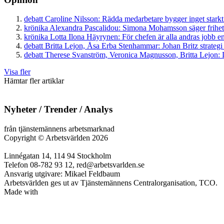
debatt
Caroline Nilsson:
Rädda medarbetare bygger inget starkt
krönika
Alexandra Pascalidou:
Simona Mohamsson säger frihet
krönika
Lotta Ilona Häyrynen:
För chefen är alla andras jobb en
debatt
Britta Lejon, Åsa Erba Stenhammar:
Johan Britz strategi
debatt
Therese Svanström, Veronica Magnusson, Britta Lejon:
D
Visa fler
Hämtar fler artiklar
Nyheter / Trender / Analys
från tjänstemännens arbetsmarknad
Copyright
©
Arbetsvärlden 2026
Linnégatan 14, 114 94 Stockholm
Telefon 08-782 93 12, red@arbetsvarlden.se
Ansvarig utgivare: Mikael Feldbaum
Arbetsvärlden ges ut av Tjänstemännens Centralorganisation, TCO.
Made with