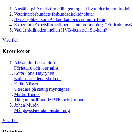
Anställd på Arbetsförmedlingen tog sitt liv under internutredni
Veterinärförbundets förbundsdirektör slutar
Här är jobben som AI kan kan ta över inom 10 år
Expert om Arbetsförmedlingens internutredning: ”Ett fruktansv
Vad är skillnaden mellan HVB-hem och Sis-hem?
Visa fler
Krönikörer
Alexandra Pascalidou
Författare och journalist
Lotta Ilona Häyrynen
Kultur- och ledarskribent
Kalle Nilsson
Utredare på statlig myndighet
Martin Linder
Tidigare ordförande PTK och Unionen
Johan Murén
Mångsysslare utan anställning
Visa fler
Opinion