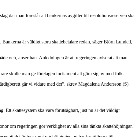
ag där man föreslår att bankernas avgifter till resolutionsreserven ska
d. Bankerna är väldigt stora skattebetalare redan, säger Björn Lundell,
både och, anser han. Anledningen är att regeringen aviserat att man
are skulle man ge företagen incitament att göra sig av med folk.
färdigberett går vi vidare med det”, skrev Magdalena Andersson (S),
g. Ett skattesystem ska vara förutsägbart, just nu är det väldigt
ronor om regeringen gör verklighet av alla sina tänkta skattehöjningar.
ser att det är tveksamt om höjningen av bankavgifterna till