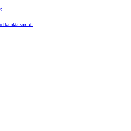
ng
ärt karaktärsmord”