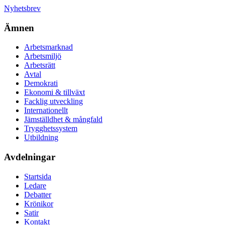
Nyhetsbrev
Ämnen
Arbetsmarknad
Arbetsmiljö
Arbetsrätt
Avtal
Demokrati
Ekonomi & tillväxt
Facklig utveckling
Internationellt
Jämställdhet & mångfald
Trygghetssystem
Utbildning
Avdelningar
Startsida
Ledare
Debatter
Krönikor
Satir
Kontakt