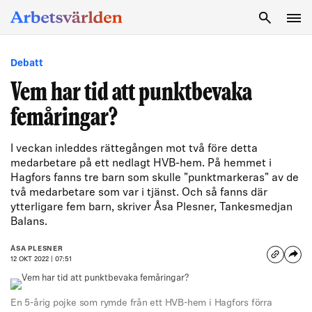
SÖK
Debatt
Vem har tid att punktbevaka
femåringar?
I veckan inleddes rättegången mot två före detta
medarbetare på ett nedlagt HVB-hem. På hemmet i
Hagfors fanns tre barn som skulle "punktmarkeras" av de
två medarbetare som var i tjänst. Och så fanns där
ytterligare fem barn, skriver Åsa Plesner, Tankesmedjan
Balans.
ÅSA PLESNER
12 OKT 2022 | 07:51
En 5-årig pojke som rymde från ett HVB-hem i Hagfors förra