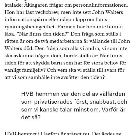
åtalade: Åklagaren frågar om personalinformationen.
Hon har läst veckobrev, men inte sett John Walters
informationspärm eller någon lapp om hans
rymningsbenägenhet. Pärmen har hon inte hunnit
läsa. ”När finns den tiden?” Den fråga som ställs i
rätten är om de två medarbetarna är vållande till John
Walters död. Den fråga som alla vi andra, vi som inte
ska avkunna någon dom, borde ställa är: När finns
tiden för att skydda barn som har för stora behov för
vanligt familjeliv? Och vem ska vi ställa till svars för
att vi som samhälle inte avsätter den tiden?
HVB-hemmen var den del av välfärden
som privatiserades först, snabbast, och
som vi kanske talar minst om. Varför är
det så?
HVB-hemmet i Hagfors är stängt nu. Det ägdes av