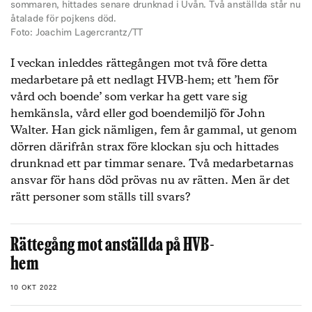
sommaren, hittades senare drunknad i Uvån. Två anställda står nu
åtalade för pojkens död.
Foto: Joachim Lagercrantz/TT
I veckan inleddes rättegången mot två före detta
medarbetare på ett nedlagt HVB-hem; ett ’hem för
vård och boende’ som verkar ha gett vare sig
hemkänsla, vård eller god boendemiljö för John
Walter. Han gick nämligen, fem år gammal, ut genom
dörren därifrån strax före klockan sju och hittades
drunknad ett par timmar senare. Två medarbetarnas
ansvar för hans död prövas nu av rätten. Men är det
rätt personer som ställs till svars?
Rättegång mot anställda på HVB-
hem
10 OKT 2022