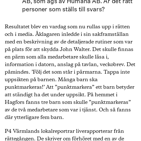
AB, som ägs av Humana AB. Är det rätt
personer som ställs till svars?
Resultatet blev en vardag som nu rullas upp i rätten
och i media. Åklagaren inledde i sin sakframställan
med en beskrivning av de detaljerade rutiner som var
på plats för att skydda John Walter. Det skulle finnas
en pärm som alla medarbetare skulle läsa i,
information i datorn, anslag på tavlan, veckobrev. Det
påmindes. ’Följ det som står i pärmarna. Tappa inte
uppsikten på barnen. Många barn ska
punktmarkeras!’ Att ”punktmarkera” ett barn betyder
att ständigt ha det under uppsikt. På hemmet i
Hagfors fanns tre barn som skulle ”punktmarkeras”
av de två medarbetare som var i tjänst. Och så fanns
där ytterligare fem barn.
P4 Värmlands lokalreportrar liverapporterar från
rättegången. De skriver om förhöret med en av de