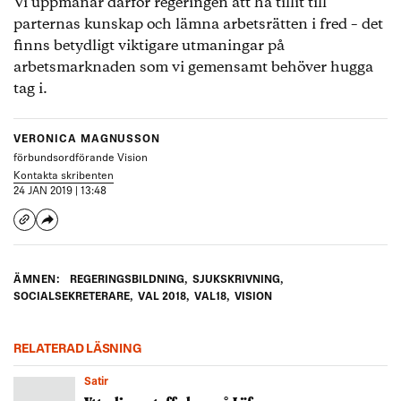
Vi uppmanar därför regeringen att ha tillit till
parternas kunskap och lämna arbetsrätten i fred – det
finns betydligt viktigare utmaningar på
arbetsmarknaden som vi gemensamt behöver hugga
tag i.
VERONICA MAGNUSSON
förbundsordförande Vision
Kontakta skribenten
24 JAN 2019 | 13:48
ÄMNEN:
REGERINGSBILDNING
,
SJUKSKRIVNING
,
SOCIALSEKRETERARE
,
VAL 2018
,
VAL18
,
VISION
RELATERAD LÄSNING
Satir