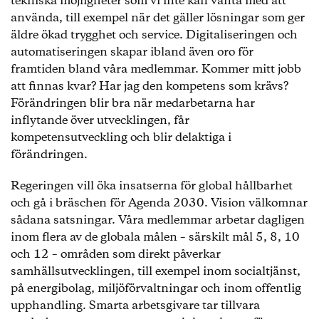
tekniska möjligheter som vi inte kan vänta med att
använda, till exempel när det gäller lösningar som ger
äldre ökad trygghet och service. Digitaliseringen och
automatiseringen skapar ibland även oro för
framtiden bland våra medlemmar. Kommer mitt jobb
att finnas kvar? Har jag den kompetens som krävs?
Förändringen blir bra när medarbetarna har
inflytande över utvecklingen, får
kompetensutveckling och blir delaktiga i
förändringen.
Regeringen vill öka insatserna för global hållbarhet
och gå i bräschen för Agenda 2030. Vision välkomnar
sådana satsningar. Våra medlemmar arbetar dagligen
inom flera av de globala målen – särskilt mål 5, 8, 10
och 12 – områden som direkt påverkar
samhällsutvecklingen, till exempel inom socialtjänst,
på energibolag, miljöförvaltningar och inom offentlig
upphandling. Smarta arbetsgivare tar tillvara