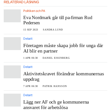
RELATERAD LÄSNING
Politiken och PA
Eva Nordmark går till pa-firman Rud
Pedersen
15 SEP 2023
SANDRA LUND
Debatt
Företagen måste skapa jobb för unga där
AI blir en partner
1 APR 06:30
DANIEL EISENBERG
Debatt
Aktivitetskravet förändrar kommunernas
uppdrag
7 APR 06:30
PATRIK HANSSON
Debatt
Lägg ner AF och ge kommunerna
ansvaret för arbetslösa