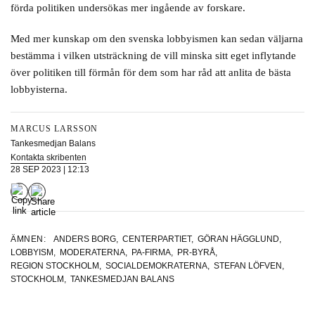
förda politiken undersökas mer ingående av forskare.
Med mer kunskap om den svenska lobbyismen kan sedan väljarna
bestämma i vilken utsträckning de vill minska sitt eget inflytande
över politiken till förmån för dem som har råd att anlita de bästa
lobbyisterna.
MARCUS LARSSON
Tankesmedjan Balans
Kontakta skribenten
28 SEP 2023 | 12:13
ÄMNEN:
ANDERS BORG
,
CENTERPARTIET
,
GÖRAN HÄGGLUND
,
LOBBYISM
,
MODERATERNA
,
PA-FIRMA
,
PR-BYRÅ
,
REGION STOCKHOLM
,
SOCIALDEMOKRATERNA
,
STEFAN LÖFVEN
,
STOCKHOLM
,
TANKESMEDJAN BALANS