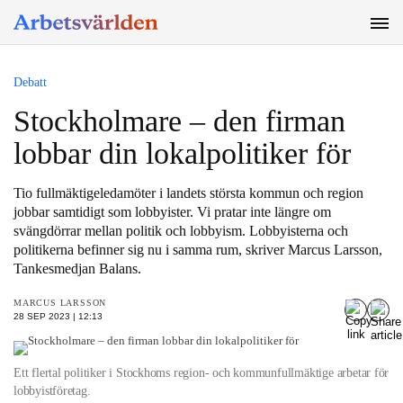
SÖK
Debatt
Stockholmare – den firman
lobbar din lokalpolitiker för
Tio fullmäktigeledamöter i landets största kommun och region
jobbar samtidigt som lobbyister. Vi pratar inte längre om
svängdörrar mellan politik och lobbyism. Lobbyisterna och
politikerna befinner sig nu i samma rum, skriver Marcus Larsson,
Tankesmedjan Balans.
MARCUS LARSSON
28 SEP 2023 | 12:13
Ett flertal politiker i Stockhoms region- och kommunfullmäktige arbetar för
lobbyistföretag.