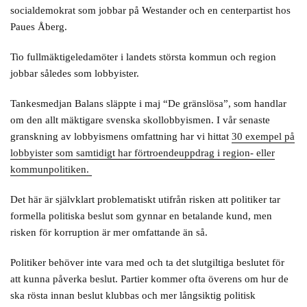
socialdemokrat som jobbar på Westander och en centerpartist hos
Paues Åberg.
Tio fullmäktigeledamöter i landets största kommun och region
jobbar således som lobbyister.
Tankesmedjan Balans släppte i maj “De gränslösa”, som handlar
om den allt mäktigare svenska skollobbyismen. I vår senaste
granskning av lobbyismens omfattning har vi hittat
30 exempel på
lobbyister som samtidigt har förtroendeuppdrag i region- eller
kommunpolitiken.
Det här är självklart problematiskt utifrån risken att politiker tar
formella politiska beslut som gynnar en betalande kund, men
risken för korruption är mer omfattande än så.
Politiker behöver inte vara med och ta det slutgiltiga beslutet för
att kunna påverka beslut. Partier kommer ofta överens om hur de
ska rösta innan beslut klubbas och mer långsiktig politisk