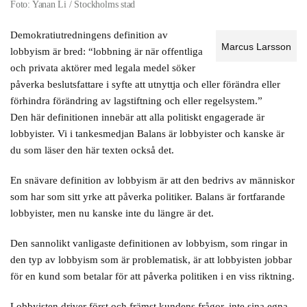
Foto: Yanan Li / Stockholms stad
Demokratiutredningens definition av
Marcus Larsson
lobbyism är bred: “lobbning är när offentliga
och privata aktörer med legala medel söker
påverka beslutsfattare i syfte att utnyttja och eller förändra eller
förhindra förändring av lagstiftning och eller regelsystem.”
Den här definitionen innebär att alla politiskt engagerade är
lobbyister. Vi i tankesmedjan Balans är lobbyister och kanske är
du som läser den här texten också det.
En snävare definition av lobbyism är att den bedrivs av människor
som har som sitt yrke att påverka politiker. Balans är fortfarande
lobbyister, men nu kanske inte du längre är det.
Den sannolikt vanligaste definitionen av lobbyism, som ringar in
den typ av lobbyism som är problematisk, är att lobbyisten jobbar
för en kund som betalar för att påverka politiken i en viss riktning.
Lobbyisten driver först och främst kundens frågor, inte sina egna,