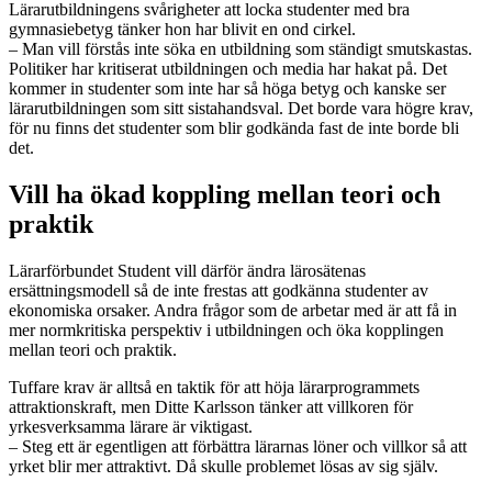
Lärarutbildningens svårigheter att locka studenter med bra
gymnasiebetyg tänker hon har blivit en ond cirkel.
– Man vill förstås inte söka en utbildning som ständigt smutskastas.
Politiker har kritiserat utbildningen och media har hakat på. Det
kommer in studenter som inte har så höga betyg och kanske ser
lärarutbildningen som sitt sistahandsval. Det borde vara högre krav,
för nu finns det studenter som blir godkända fast de inte borde bli
det.
Vill ha ökad koppling mellan teori och
praktik
Lärarförbundet Student vill därför ändra lärosätenas
ersättningsmodell så de inte frestas att godkänna studenter av
ekonomiska orsaker. Andra frågor som de arbetar med är att få in
mer normkritiska perspektiv i utbildningen och öka kopplingen
mellan teori och praktik.
Tuffare krav är alltså en taktik för att höja lärarprogrammets
attraktionskraft, men Ditte Karlsson tänker att villkoren för
yrkesverksamma lärare är viktigast.
– Steg ett är egentligen att förbättra lärarnas löner och villkor så att
yrket blir mer attraktivt. Då skulle problemet lösas av sig själv.