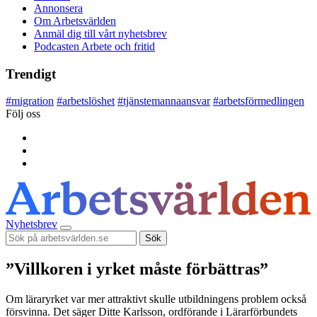
Annonsera
Om Arbetsvärlden
Anmäl dig till vårt nyhetsbrev
Podcasten Arbete och fritid
Trendigt
#
migration
#
arbetslöshet
#
tjänstemannaansvar
#
arbetsförmedlingen
Följ oss
Nyhetsbrev
Sök
”Villkoren i yrket måste förbättras”
Om läraryrket var mer attraktivt skulle utbildningens problem också
försvinna. Det säger Ditte Karlsson, ordförande i Lärarförbundets