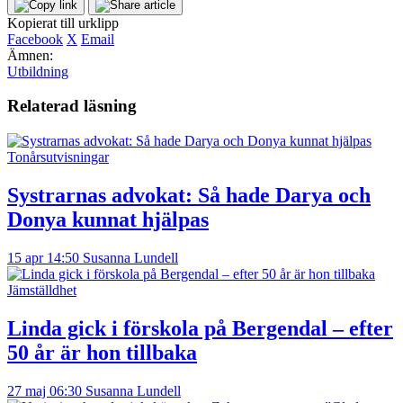
Kopierat till urklipp
Facebook
X
Email
Ämnen:
Utbildning
Relaterad läsning
Tonårsutvisningar
Systrarnas advokat: Så hade Darya och
Donya kunnat hjälpas
15 apr 14:50
Susanna Lundell
Jämställdhet
Linda gick i förskola på Bergendal – efter
50 år är hon tillbaka
27 maj 06:30
Susanna Lundell