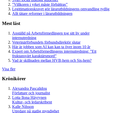
”Villkoren i yrket måste förbättras”
Legitimationskravet gör lärarutbildningens omvandling tydlig
Allt tätare reformer i lärarutbildningen
Mest läst
Anställd på Arbetsförmedlingen tog sitt liv under
internutredning
Veterinärförbundets förbundsdirektör slutar
Här är jobben som AI kan kan ta över inom 10 år
Expert om Arbetsförmedlingens internutredning: ”Ett
fruktansvärt karaktärsmord”
Vad är skillnaden mellan HVB-hem och Sis-hem?
Visa fler
Krönikörer
Alexandra Pascalidou
Författare och journalist
Lotta Ilona Häyrynen
Kultur- och ledarskribent
Kalle Nilsson
Utredare på statlig myndighet