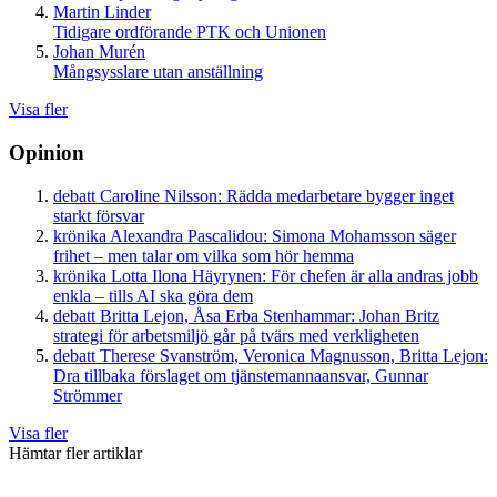
Martin Linder
Tidigare ordförande PTK och Unionen
Johan Murén
Mångsysslare utan anställning
Visa fler
Opinion
debatt
Caroline Nilsson:
Rädda medarbetare bygger inget
starkt försvar
krönika
Alexandra Pascalidou:
Simona Mohamsson säger
frihet – men talar om vilka som hör hemma
krönika
Lotta Ilona Häyrynen:
För chefen är alla andras jobb
enkla – tills AI ska göra dem
debatt
Britta Lejon, Åsa Erba Stenhammar:
Johan Britz
strategi för arbetsmiljö går på tvärs med verkligheten
debatt
Therese Svanström, Veronica Magnusson, Britta Lejon:
Dra tillbaka förslaget om tjänstemannaansvar, Gunnar
Strömmer
Visa fler
Hämtar fler artiklar