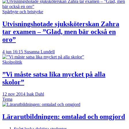
Spårbyte och bristyrke
Utvisningshotade sjuksköterskan Zahra
tar examen – ”Glad, men bär också en
oro”
4 jun 16:15
Susanna Lundell
Skolpolitik
”Vi måste satsa lika mycket på alla
skolor”
12 nov 2014
Isak Dahl
Tema
Lärarutbildningen: omtalad och omgjord
Svårt locka duktiga studenter