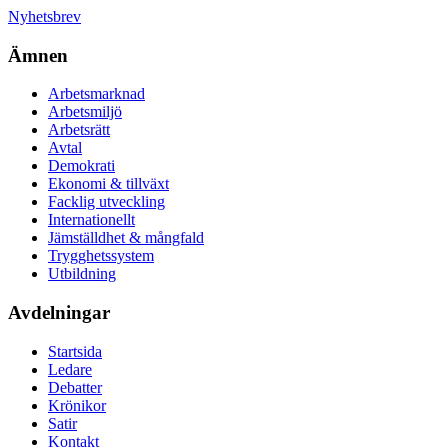
Nyhetsbrev
Ämnen
Arbetsmarknad
Arbetsmiljö
Arbetsrätt
Avtal
Demokrati
Ekonomi & tillväxt
Facklig utveckling
Internationellt
Jämställdhet & mångfald
Trygghetssystem
Utbildning
Avdelningar
Startsida
Ledare
Debatter
Krönikor
Satir
Kontakt