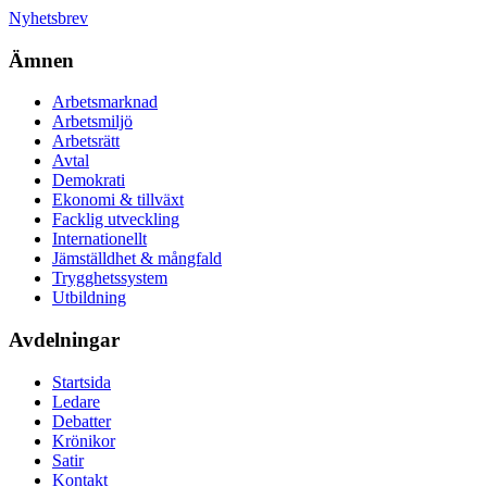
Nyhetsbrev
Ämnen
Arbetsmarknad
Arbetsmiljö
Arbetsrätt
Avtal
Demokrati
Ekonomi & tillväxt
Facklig utveckling
Internationellt
Jämställdhet & mångfald
Trygghetssystem
Utbildning
Avdelningar
Startsida
Ledare
Debatter
Krönikor
Satir
Kontakt