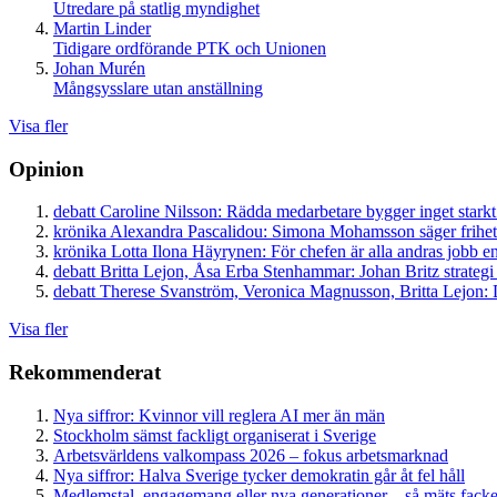
Utredare på statlig myndighet
Martin Linder
Tidigare ordförande PTK och Unionen
Johan Murén
Mångsysslare utan anställning
Visa fler
Opinion
debatt
Caroline Nilsson:
Rädda medarbetare bygger inget starkt
krönika
Alexandra Pascalidou:
Simona Mohamsson säger frihet
krönika
Lotta Ilona Häyrynen:
För chefen är alla andras jobb en
debatt
Britta Lejon, Åsa Erba Stenhammar:
Johan Britz strategi
debatt
Therese Svanström, Veronica Magnusson, Britta Lejon:
D
Visa fler
Rekommenderat
Nya siffror: Kvinnor vill reglera AI mer än män
Stockholm sämst fackligt organiserat i Sverige
Arbetsvärldens valkompass 2026 – fokus arbetsmarknad
Nya siffror: Halva Sverige tycker demokratin går åt fel håll
Medlemstal, engagemang eller nya generationer – så mäts facken