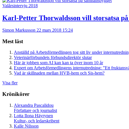
Valårsintervju 2018
Karl-Petter Thorwaldsson vill storsatsa p
Simon Markusson
22 mars 2018 15:24
Mest läst
Anställd på Arbetsförmedlingen tog sitt liv under internutredni
Veterinärförbundets förbundsdirektör slutar
Här är jobben som AI kan kan ta över inom 10 år
Expert om Arbetsförmedlingens internutredning: ”Ett fruktansv
Vad är skillnaden mellan HVB-hem och Sis-hem?
Visa fler
Krönikörer
Alexandra Pascalidou
Författare och journalist
Lotta Ilona Häyrynen
Kultur- och ledarskribent
Kalle Nilsson