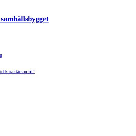
å samhällsbygget
ng
ärt karaktärsmord”