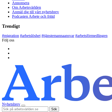
Annonsera
Om Arbetsvärlden
Anmäl dig till vårt nyhetsbrev
Podcasten Arbete och fritid
Trendigt
#
migration
#
arbetslöshet
#
tjänstemannaansvar
#
arbetsförmedlingen
Följ oss
Nyhetsbrev
Sök