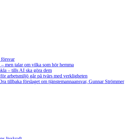
 försvar
 – men talar om vilka som hör hemma
kla – tills AI ska göra dem
 för arbetsmiljö går på tvärs med verkligheten
ra tillbaka förslaget om tjänstemannaansvar, Gunnar Strömmer
s livskraft