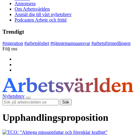
Annonsera
Om Arbetsvärlden
Anmäl dig till vårt nyhetsbrev
Podcasten Arbete och fritid
Trendigt
#
migration
#
arbetslöshet
#
tjänstemannaansvar
#
arbetsförmedlingen
Följ oss
Nyhetsbrev
Sök
Upphandlingsproposition