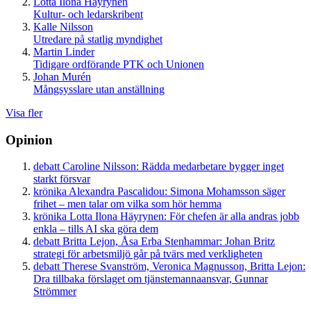
Lotta Ilona Häyrynen
Kultur- och ledarskribent
Kalle Nilsson
Utredare på statlig myndighet
Martin Linder
Tidigare ordförande PTK och Unionen
Johan Murén
Mångsysslare utan anställning
Visa fler
Opinion
debatt
Caroline Nilsson:
Rädda medarbetare bygger inget
starkt försvar
krönika
Alexandra Pascalidou:
Simona Mohamsson säger
frihet – men talar om vilka som hör hemma
krönika
Lotta Ilona Häyrynen:
För chefen är alla andras jobb
enkla – tills AI ska göra dem
debatt
Britta Lejon, Åsa Erba Stenhammar:
Johan Britz
strategi för arbetsmiljö går på tvärs med verkligheten
debatt
Therese Svanström, Veronica Magnusson, Britta Lejon:
Dra tillbaka förslaget om tjänstemannaansvar, Gunnar
Strömmer