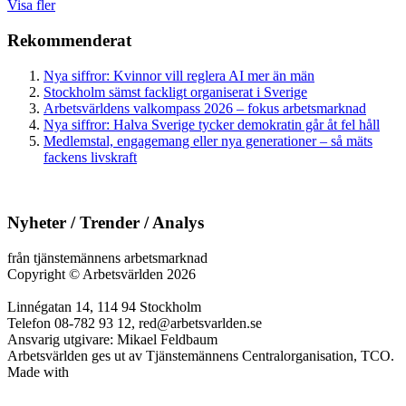
Visa fler
Rekommenderat
Nya siffror: Kvinnor vill reglera AI mer än män
Stockholm sämst fackligt organiserat i Sverige
Arbetsvärldens valkompass 2026 – fokus arbetsmarknad
Nya siffror: Halva Sverige tycker demokratin går åt fel håll
Medlemstal, engagemang eller nya generationer – så mäts
fackens livskraft
Nyheter / Trender / Analys
från tjänstemännens arbetsmarknad
Copyright
©
Arbetsvärlden 2026
Linnégatan 14, 114 94 Stockholm
Telefon 08-782 93 12, red@arbetsvarlden.se
Ansvarig utgivare: Mikael Feldbaum
Arbetsvärlden ges ut av Tjänstemännens Centralorganisation, TCO.
Made with