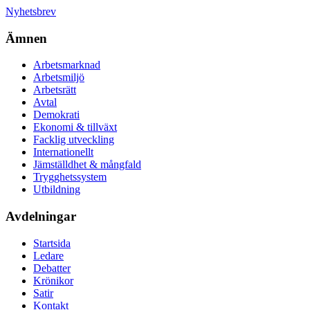
Nyhetsbrev
Ämnen
Arbetsmarknad
Arbetsmiljö
Arbetsrätt
Avtal
Demokrati
Ekonomi & tillväxt
Facklig utveckling
Internationellt
Jämställdhet & mångfald
Trygghetssystem
Utbildning
Avdelningar
Startsida
Ledare
Debatter
Krönikor
Satir
Kontakt