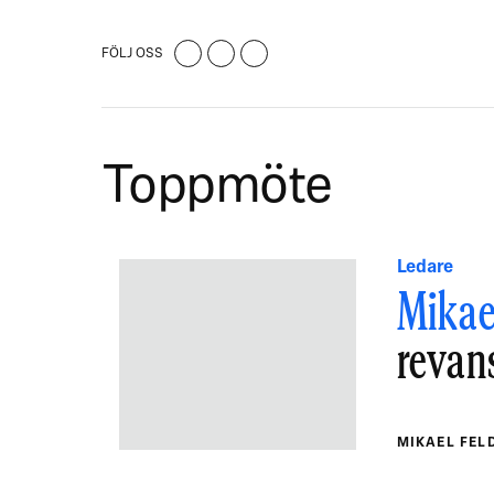
FÖLJ OSS
Toppmöte
Ledare
Mikae
revan
MIKAEL FE