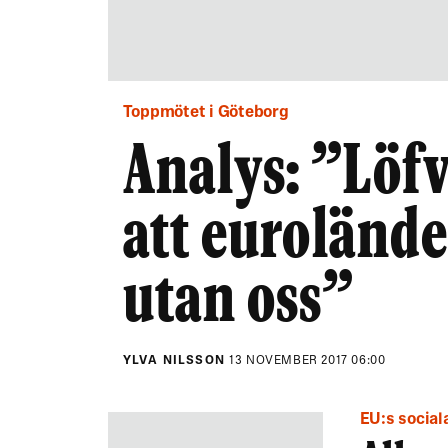
Toppmötet i Göteborg
Analys: ”Löf
att eurolände
utan oss”
YLVA NILSSON
13 NOVEMBER 2017 06:00
EU:s social