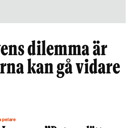
vens dilemma är
rna kan gå vidare
a pelare