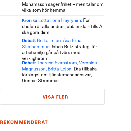
Mohamsson säger frihet – men talar om
vilka som hör hemma
Lotta Ilona Häyrynen:
För
Krönika
chefen är alla andras jobb enkla – tills AI
ska göra dem
Britta Lejon, Åsa Erba
Debatt
Stenhammar:
Johan Britz strategi för
arbetsmiljö går på tvärs med
verkligheten
Therese Svanström, Veronica
Debatt
Magnusson, Britta Lejon:
Dra tillbaka
förslaget om tjänstemannaansvar,
Gunnar Strömmer
VISA FLER
REKOMMENDERAT