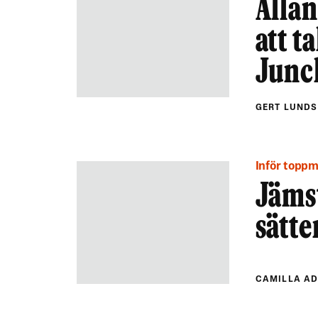
Allan
att t
Junc
GERT LUND
Inför topp
Jäms
sätte
CAMILLA A