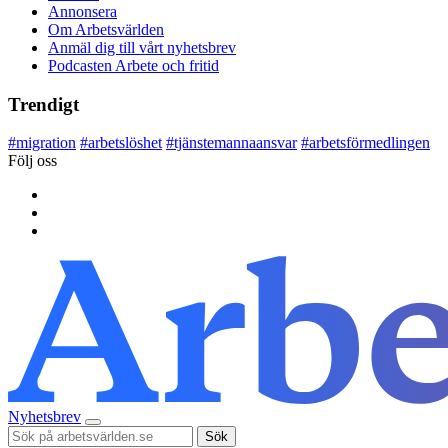
Annonsera
Om Arbetsvärlden
Anmäl dig till vårt nyhetsbrev
Podcasten Arbete och fritid
Trendigt
#
migration
#
arbetslöshet
#
tjänstemannaansvar
#
arbetsförmedlingen
Följ oss
Nyhetsbrev
Sök