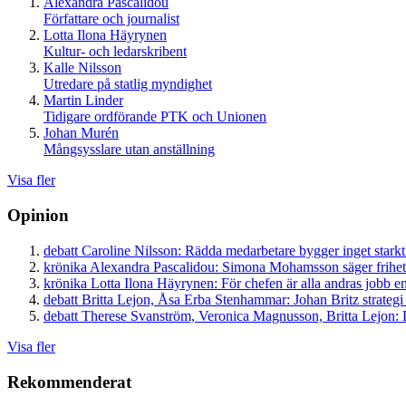
Alexandra Pascalidou
Författare och journalist
Lotta Ilona Häyrynen
Kultur- och ledarskribent
Kalle Nilsson
Utredare på statlig myndighet
Martin Linder
Tidigare ordförande PTK och Unionen
Johan Murén
Mångsysslare utan anställning
Visa fler
Opinion
debatt
Caroline Nilsson:
Rädda medarbetare bygger inget starkt
krönika
Alexandra Pascalidou:
Simona Mohamsson säger frihet
krönika
Lotta Ilona Häyrynen:
För chefen är alla andras jobb en
debatt
Britta Lejon, Åsa Erba Stenhammar:
Johan Britz strategi
debatt
Therese Svanström, Veronica Magnusson, Britta Lejon:
D
Visa fler
Rekommenderat