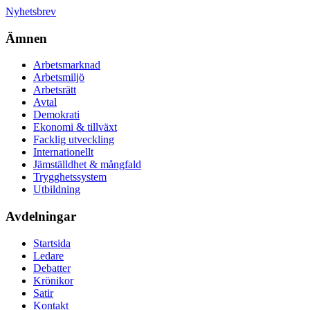
Nyhetsbrev
Ämnen
Arbetsmarknad
Arbetsmiljö
Arbetsrätt
Avtal
Demokrati
Ekonomi & tillväxt
Facklig utveckling
Internationellt
Jämställdhet & mångfald
Trygghetssystem
Utbildning
Avdelningar
Startsida
Ledare
Debatter
Krönikor
Satir
Kontakt