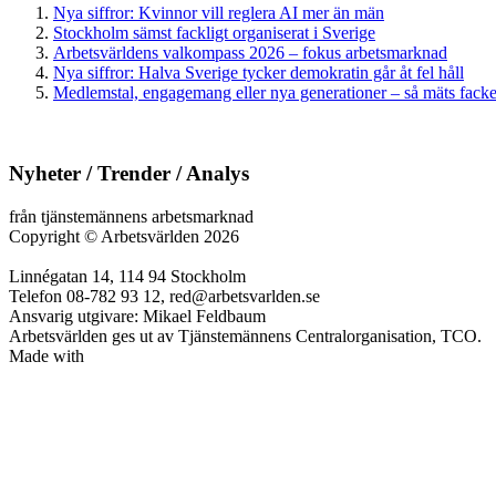
Nya siffror: Kvinnor vill reglera AI mer än män
Stockholm sämst fackligt organiserat i Sverige
Arbetsvärldens valkompass 2026 – fokus arbetsmarknad
Nya siffror: Halva Sverige tycker demokratin går åt fel håll
Medlemstal, engagemang eller nya generationer – så mäts facken
Nyheter / Trender / Analys
från tjänstemännens arbetsmarknad
Copyright
©
Arbetsvärlden 2026
Linnégatan 14, 114 94 Stockholm
Telefon 08-782 93 12, red@arbetsvarlden.se
Ansvarig utgivare: Mikael Feldbaum
Arbetsvärlden ges ut av Tjänstemännens Centralorganisation, TCO.
Made with