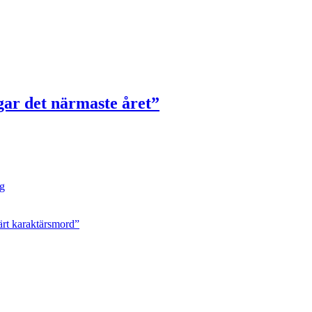
gar det närmaste året”
ng
ärt karaktärsmord”