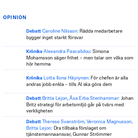
OPINION
Caroline Nilsson:
Rädda medarbetare
Debatt
bygger inget starkt försvar
Alexandra Pascalidou:
Simona
Krönika
Mohamsson säger frihet – men talar om vilka som
hör hemma
Lotta Ilona Häyrynen:
För chefen är alla
Krönika
andras jobb enkla – tills AI ska göra dem
Britta Lejon, Åsa Erba Stenhammar:
Johan
Debatt
Britz strategi för arbetsmiljö går på tvärs med
verkligheten
Therese Svanström, Veronica Magnusson,
Debatt
Britta Lejon:
Dra tillbaka förslaget om
tjänstemannaansvar, Gunnar Strömmer