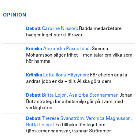
OPINION
Caroline Nilsson:
Rädda medarbetare
Debatt
bygger inget starkt försvar
Alexandra Pascalidou:
Simona
Krönika
Mohamsson säger frihet – men talar om vilka som
hör hemma
Lotta Ilona Häyrynen:
För chefen är alla
Krönika
andras jobb enkla – tills AI ska göra dem
Britta Lejon, Åsa Erba Stenhammar:
Johan
Debatt
Britz strategi för arbetsmiljö går på tvärs med
verkligheten
Therese Svanström, Veronica Magnusson,
Debatt
Britta Lejon:
Dra tillbaka förslaget om
tjänstemannaansvar, Gunnar Strömmer