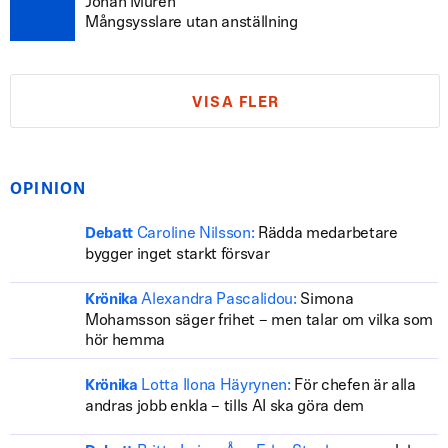
Johan Murén
Mångsysslare utan anställning
VISA FLER
OPINION
Caroline Nilsson:
Rädda medarbetare
Debatt
bygger inget starkt försvar
Alexandra Pascalidou:
Simona
Krönika
Mohamsson säger frihet – men talar om vilka som
hör hemma
Lotta Ilona Häyrynen:
För chefen är alla
Krönika
andras jobb enkla – tills AI ska göra dem