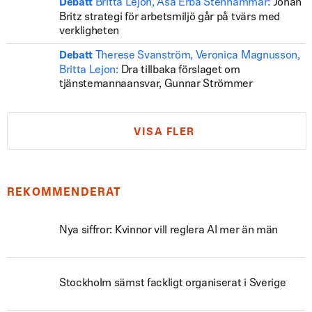
Britta Lejon, Åsa Erba Stenhammar:
Johan
Debatt
Britz strategi för arbetsmiljö går på tvärs med
verkligheten
Therese Svanström, Veronica Magnusson,
Debatt
Britta Lejon:
Dra tillbaka förslaget om
tjänstemannaansvar, Gunnar Strömmer
VISA FLER
REKOMMENDERAT
Nya siffror: Kvinnor vill reglera AI mer än män
Stockholm sämst fackligt organiserat i Sverige