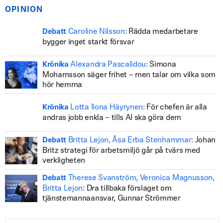
OPINION
Caroline Nilsson:
Rädda medarbetare
Debatt
bygger inget starkt försvar
Alexandra Pascalidou:
Simona
Krönika
Mohamsson säger frihet – men talar om vilka som
hör hemma
Lotta Ilona Häyrynen:
För chefen är alla
Krönika
andras jobb enkla – tills AI ska göra dem
Britta Lejon, Åsa Erba Stenhammar:
Johan
Debatt
Britz strategi för arbetsmiljö går på tvärs med
verkligheten
Therese Svanström, Veronica Magnusson,
Debatt
Britta Lejon:
Dra tillbaka förslaget om
tjänstemannaansvar, Gunnar Strömmer