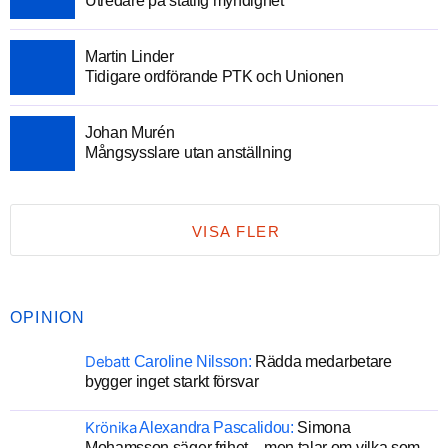
Utredare på statlig myndighet
Martin Linder
Tidigare ordförande PTK och Unionen
Johan Murén
Mångsysslare utan anställning
VISA FLER
OPINION
Debatt
Caroline Nilsson:
Rädda medarbetare
bygger inget starkt försvar
Krönika
Alexandra Pascalidou:
Simona
Mohamsson säger frihet – men talar om vilka som