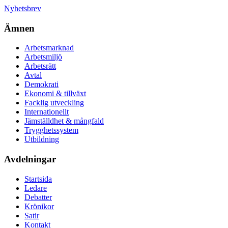
Nyhetsbrev
Ämnen
Arbetsmarknad
Arbetsmiljö
Arbetsrätt
Avtal
Demokrati
Ekonomi & tillväxt
Facklig utveckling
Internationellt
Jämställdhet & mångfald
Trygghetssystem
Utbildning
Avdelningar
Startsida
Ledare
Debatter
Krönikor
Satir
Kontakt