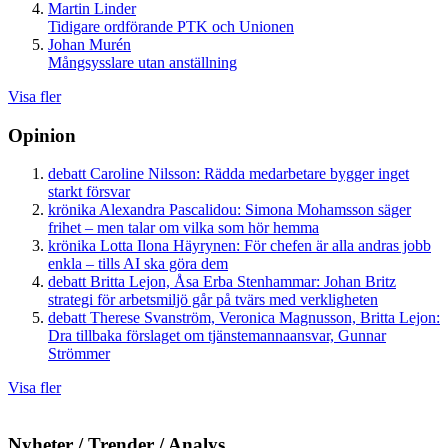
Martin Linder
Tidigare ordförande PTK och Unionen
Johan Murén
Mångsysslare utan anställning
Visa fler
Opinion
debatt
Caroline Nilsson:
Rädda medarbetare bygger inget
starkt försvar
krönika
Alexandra Pascalidou:
Simona Mohamsson säger
frihet – men talar om vilka som hör hemma
krönika
Lotta Ilona Häyrynen:
För chefen är alla andras jobb
enkla – tills AI ska göra dem
debatt
Britta Lejon, Åsa Erba Stenhammar:
Johan Britz
strategi för arbetsmiljö går på tvärs med verkligheten
debatt
Therese Svanström, Veronica Magnusson, Britta Lejon:
Dra tillbaka förslaget om tjänstemannaansvar, Gunnar
Strömmer
Visa fler
Nyheter / Trender / Analys