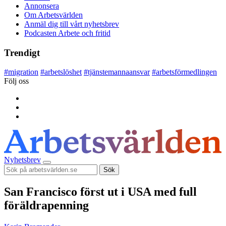
Annonsera
Om Arbetsvärlden
Anmäl dig till vårt nyhetsbrev
Podcasten Arbete och fritid
Trendigt
#
migration
#
arbetslöshet
#
tjänstemannaansvar
#
arbetsförmedlingen
Följ oss
Nyhetsbrev
Sök
San Francisco först ut i USA med full
föräldrapenning