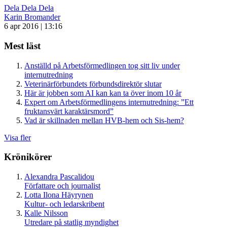
Dela
Dela
Dela
Karin Bromander
6 apr 2016 | 13:16
Mest läst
Anställd på Arbetsförmedlingen tog sitt liv under
internutredning
Veterinärförbundets förbundsdirektör slutar
Här är jobben som AI kan kan ta över inom 10 år
Expert om Arbetsförmedlingens internutredning: ”Ett
fruktansvärt karaktärsmord”
Vad är skillnaden mellan HVB-hem och Sis-hem?
Visa fler
Krönikörer
Alexandra Pascalidou
Författare och journalist
Lotta Ilona Häyrynen
Kultur- och ledarskribent
Kalle Nilsson
Utredare på statlig myndighet