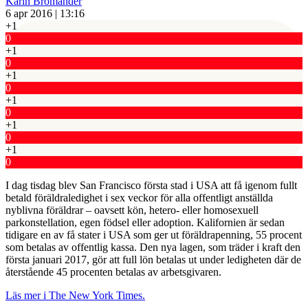
Karin Bromander
6 apr 2016 | 13:16
+1
0
+1
0
+1
0
+1
0
+1
0
+1
0
I dag tisdag blev San Francisco första stad i USA att få igenom fullt
betald föräldraledighet i sex veckor för alla offentligt anställda
nyblivna föräldrar – oavsett kön, hetero- eller homosexuell
parkonstellation, egen födsel eller adoption. Kalifornien är sedan
tidigare en av få stater i USA som ger ut föräldrapenning, 55 procent
som betalas av offentlig kassa. Den nya lagen, som träder i kraft den
första januari 2017, gör att full lön betalas ut under ledigheten där de
återstående 45 procenten betalas av arbetsgivaren.
Läs mer i The New York Times.