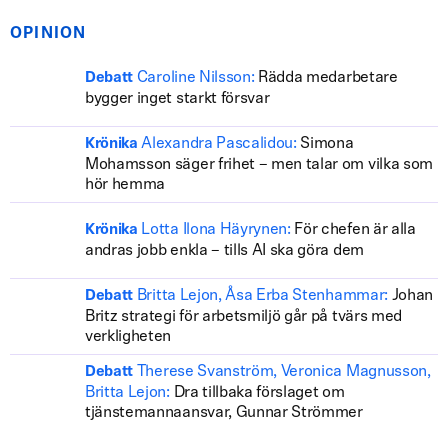
OPINION
Caroline Nilsson:
Rädda medarbetare
Debatt
bygger inget starkt försvar
Alexandra Pascalidou:
Simona
Krönika
Mohamsson säger frihet – men talar om vilka som
hör hemma
Lotta Ilona Häyrynen:
För chefen är alla
Krönika
andras jobb enkla – tills AI ska göra dem
Britta Lejon, Åsa Erba Stenhammar:
Johan
Debatt
Britz strategi för arbetsmiljö går på tvärs med
verkligheten
Therese Svanström, Veronica Magnusson,
Debatt
Britta Lejon:
Dra tillbaka förslaget om
tjänstemannaansvar, Gunnar Strömmer