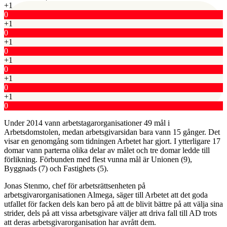
+1
0
+1
0
+1
0
+1
0
+1
0
+1
0
Under 2014 vann arbetstagarorganisationer 49 mål i
Arbetsdomstolen, medan arbetsgivarsidan bara vann 15 gånger. Det
visar en genomgång som tidningen Arbetet har gjort. I ytterligare 17
domar vann parterna olika delar av målet och tre domar ledde till
förlikning. Förbunden med flest vunna mål är Unionen (9),
Byggnads (7) och Fastighets (5).
Jonas Stenmo, chef för arbetsrättsenheten på
arbetsgivarorganisationen Almega, säger till Arbetet att det goda
utfallet för facken dels kan bero på att de blivit bättre på att välja sina
strider, dels på att vissa arbetsgivare väljer att driva fall till AD trots
att deras arbetsgivarorganisation har avrått dem.