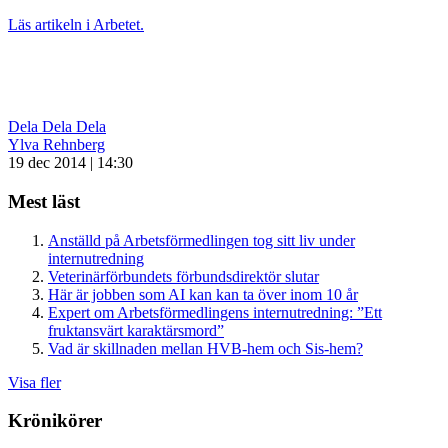
Läs artikeln i Arbetet.
Dela
Dela
Dela
Ylva Rehnberg
19 dec 2014 | 14:30
Mest läst
Anställd på Arbetsförmedlingen tog sitt liv under
internutredning
Veterinärförbundets förbundsdirektör slutar
Här är jobben som AI kan kan ta över inom 10 år
Expert om Arbetsförmedlingens internutredning: ”Ett
fruktansvärt karaktärsmord”
Vad är skillnaden mellan HVB-hem och Sis-hem?
Visa fler
Krönikörer