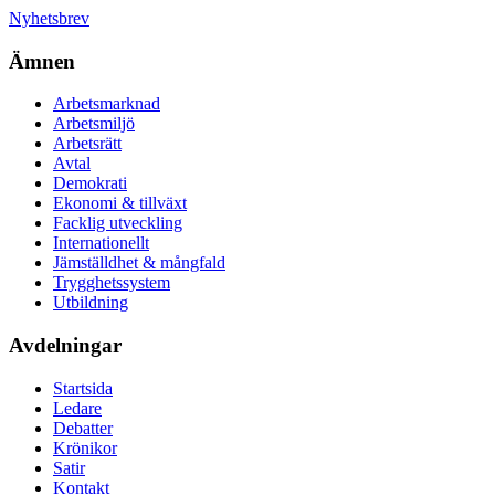
Nyhetsbrev
Ämnen
Arbetsmarknad
Arbetsmiljö
Arbetsrätt
Avtal
Demokrati
Ekonomi & tillväxt
Facklig utveckling
Internationellt
Jämställdhet & mångfald
Trygghetssystem
Utbildning
Avdelningar
Startsida
Ledare
Debatter
Krönikor
Satir
Kontakt