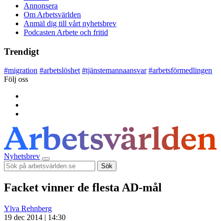
Annonsera
Om Arbetsvärlden
Anmäl dig till vårt nyhetsbrev
Podcasten Arbete och fritid
Trendigt
#
migration
#
arbetslöshet
#
tjänstemannaansvar
#
arbetsförmedlingen
Följ oss
Nyhetsbrev
Sök
Facket vinner de flesta AD-mål
Ylva Rehnberg
19 dec 2014 | 14:30