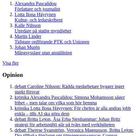
Alexandra Pascalidou
Författare och journalist
Lotta Ilona Häyrynen
Kultur- och ledarskribent
Kalle Nilsson
Utredare på statlig myndighet
Martin Linder
Tidigare ordförande PTK och Unionen
Johan Murén
Mångsysslare utan anställning
Visa fler
Opinion
debatt
Caroline Nilsson:
Rädda medarbetare bygger inget
starkt försvar
krönika
Alexandra Pascalidou:
Simona Mohamsson säger
frihet – men talar om vilka som hör hemma
krönika
Lotta Ilona Häyrynen:
För chefen är alla andras jobb
enkla – tills AI ska göra dem
debatt
Britta Lejon, Åsa Erba Stenhammar:
Johan Britz
strategi för arbetsmiljö går på tvärs med verkligheten
debatt
Therese Svanström, Veronica Magnusson, Britta Lejon:
Dra tillbaka förslaget om tjänstemannaansvar, Gunnar