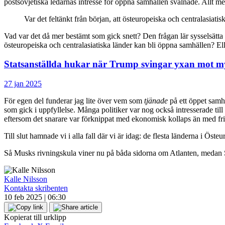
postsovjetiska ledarnas intresse för öppna samhällen svalnade. Allt mer 
Var det feltänkt från början, att östeuropeiska och centralasiati
Vad var det då mer bestämt som gick snett? Den frågan lär sysselsätta st
östeuropeiska och centralasiatiska länder kan bli öppna samhällen? El
Statsanställda hukar när Trump svingar yxan mot m
27 jan 2025
För egen del funderar jag lite över vem som
tjänade
på ett öppet samh
som gick i uppfyllelse. Många politiker var nog också intresserade till
eftersom det snarare var förknippat med ekonomisk kollaps än med frih
Till slut hamnade vi i alla fall där vi är idag: de flesta länderna i Ö
Så Musks rivningskula viner nu på båda sidorna om Atlanten, medan So
Kalle Nilsson
Kontakta skribenten
10 feb 2025 | 06:30
Kopierat till urklipp