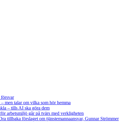
 försvar
 – men talar om vilka som hör hemma
kla – tills AI ska göra dem
 för arbetsmiljö går på tvärs med verkligheten
ra tillbaka förslaget om tjänstemannaansvar, Gunnar Strömmer