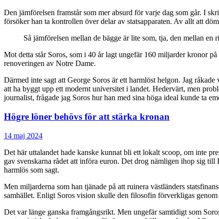
Den jämförelsen framstår som mer absurd för varje dag som går. I skri
försöker han ta kontrollen över delar av statsapparaten. Av allt att döm
Så jämförelsen mellan de bägge är lite som, tja, den mellan en
Mot detta står Soros, som i 40 år lagt ungefär 160 miljarder kronor på
renoveringen av Notre Dame.
Därmed inte sagt att George Soros är ett harmlöst helgon. Jag råkade
att ha byggt upp ett modernt universitet i landet. Hedervärt, men probl
journalist, frågade jag Soros hur han med sina höga ideal kunde ta e
Högre löner behövs för att stärka kronan
14 maj 2024
Det här uttalandet hade kanske kunnat bli ett lokalt scoop, om inte pr
gav svenskarna rådet att införa euron. Det drog nämligen ihop sig till
harmlös som sagt.
Men miljarderna som han tjänade på att ruinera västländers statsfinans
samhället. Enligt Soros vision skulle den filosofin förverkligas genom
Det var länge ganska framgångsrikt. Men ungefär samtidigt som Soros to