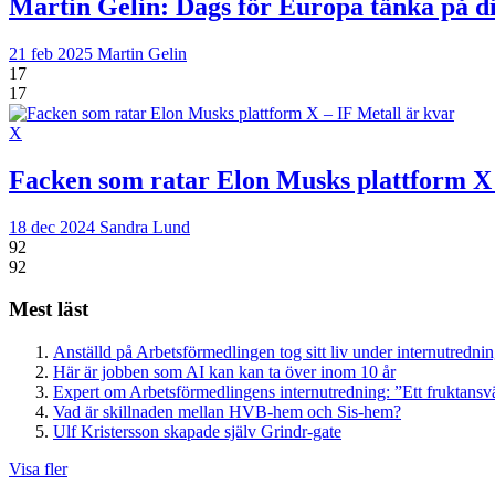
Martin Gelin:
Dags för Europa tänka på di
21 feb 2025
Martin Gelin
17
17
X
Facken som ratar Elon Musks plattform X 
18 dec 2024
Sandra Lund
92
92
Mest läst
Anställd på Arbetsförmedlingen tog sitt liv under internutredni
Här är jobben som AI kan kan ta över inom 10 år
Expert om Arbetsförmedlingens internutredning: ”Ett fruktansv
Vad är skillnaden mellan HVB-hem och Sis-hem?
Ulf Kristersson skapade själv Grindr-gate
Visa fler