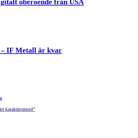
gitalt oberoende från USA
– IF Metall är kvar
ng
ärt karaktärsmord”