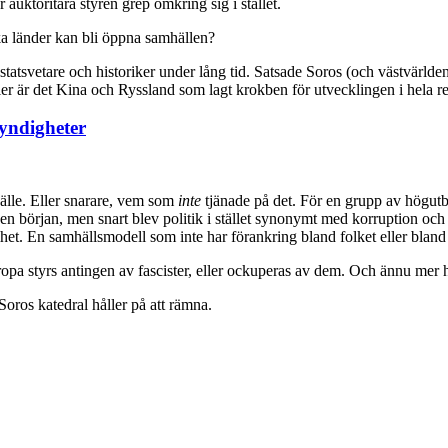
auktoritära styren grep omkring sig i stället.
ska länder kan bli öppna samhällen?
atsvetare och historiker under lång tid. Satsade Soros (och västvärlden i 
ler är det Kina och Ryssland som lagt krokben för utvecklingen i hela 
yndigheter
älle. Eller snarare, vem som
inte
tjänade på det. För en grupp av högut
 en början, men snart blev politik i stället synonymt med korruption och
et. En samhällsmodell som inte har förankring bland folket eller bland
steuropa styrs antingen av fascister, eller ockuperas av dem. Och ännu me
ros katedral håller på att rämna.