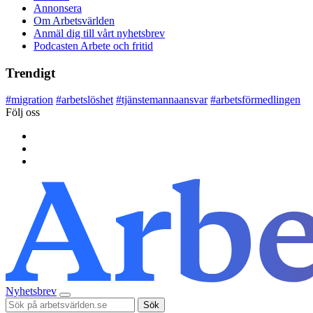
Annonsera
Om Arbetsvärlden
Anmäl dig till vårt nyhetsbrev
Podcasten Arbete och fritid
Trendigt
#
migration
#
arbetslöshet
#
tjänstemannaansvar
#
arbetsförmedlingen
Följ oss
Nyhetsbrev
Sök