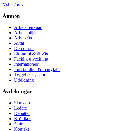
Nyhetsbrev
Ämnen
Arbetsmarknad
Arbetsmiljö
Arbetsrätt
Avtal
Demokrati
Ekonomi & tillväxt
Facklig utveckling
Internationellt
Jämställdhet & mångfald
Trygghetssystem
Utbildning
Avdelningar
Startsida
Ledare
Debatter
Krönikor
Satir
Kontakt