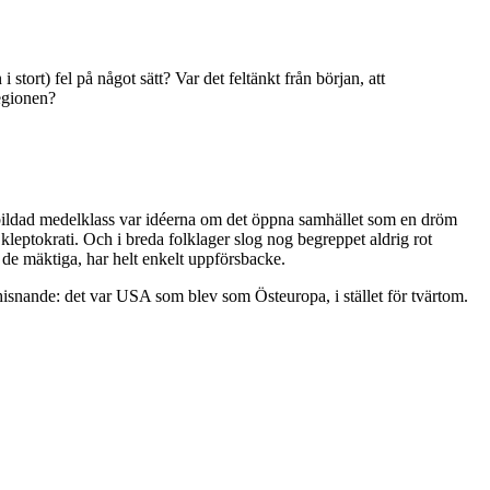
stort) fel på något sätt? Var det feltänkt från början, att
regionen?
bildad medelklass var idéerna om det öppna samhället som en dröm
 kleptokrati. Och i breda folklager slog nog begreppet aldrig rot
 de mäktiga, har helt enkelt uppförsbacke.
r hisnande: det var USA som blev som Östeuropa, i stället för tvärtom.