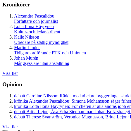
Krönikörer
Alexandra Pascalidou
Författare och journalist
Lotta Ilona Häyrynen
Kultur- och ledarskribent
Kalle Nilsson
Utredare på statlig myndighet
Martin Linder
Tidigare ordförande PTK och Unionen
Johan Murén
Mångsysslare utan anställning
Visa fler
Opinion
debatt
Caroline Nilsson:
Rädda medarbetare bygger inget starkt
krönika
Alexandra Pascalidou:
Simona Mohamsson säger frihet
krönika
Lotta Ilona Häyrynen:
För chefen är alla andras jobb en
debatt
Britta Lejon, Åsa Erba Stenhammar:
Johan Britz strategi
debatt
Therese Svanström, Veronica Magnusson, Britta Lejon:
D
Visa fler