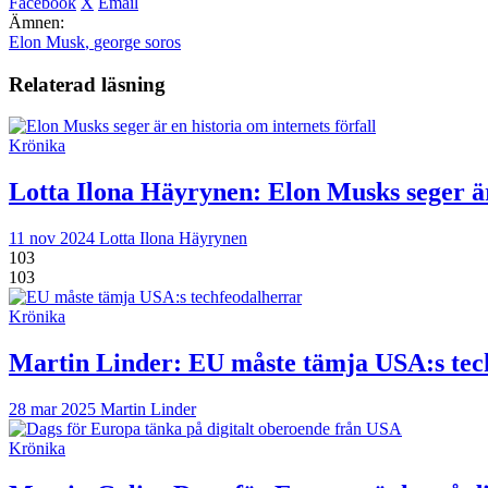
Facebook
X
Email
Ämnen:
Elon Musk
,
george soros
Relaterad läsning
Krönika
Lotta Ilona Häyrynen:
Elon Musks seger är 
11 nov 2024
Lotta Ilona Häyrynen
103
103
Krönika
Martin Linder:
EU måste tämja USA:s tec
28 mar 2025
Martin Linder
Krönika