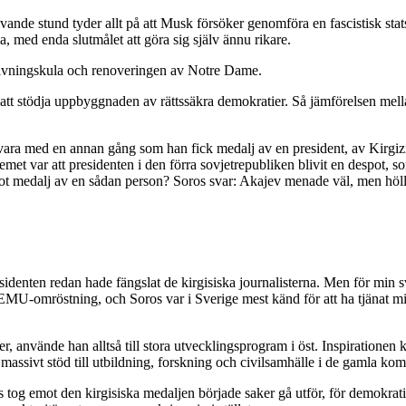
vande stund tyder allt på att Musk försöker genomföra en fascistisk sta
a, med enda slutmålet att göra sig själv ännu rikare.
 rivningskula och renoveringen av Notre Dame.
 att stödja uppbyggnaden av rättssäkra demokratier. Så jämförelsen mell
 vara med en annan gång som han fick medalj av en president, av Kirgi
emet var att presidenten i den förra sovjetrepubliken blivit en despot, 
mot medalj av en sådan person? Soros svar: Akajev menade väl, men höll
esidenten redan hade fängslat de kirgisiska journalisterna. Men för min 
 EMU-omröstning, och Soros var i Sverige mest känd för att ha tjänat mil
er, använde han alltså till stora utvecklingsprogram i öst. Inspiration
 massivt stöd till utbildning, forskning och civilsamhälle i de gamla ko
g emot den kirgisiska medaljen började saker gå utför, för demokratin, r