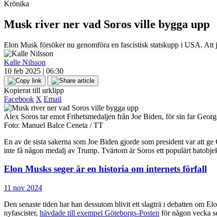
Krönika
Musk river ner vad Soros ville bygga upp
Elon Musk försöker nu genomföra en fascistisk statskupp i USA. Att 
Kalle Nilsson
10 feb 2025 | 06:30
Kopierat till urklipp
Facebook
X
Email
Alex Soros tar emot Frihetsmedaljen från Joe Biden, för sin far Georg
Foto: Manuel Balce Ceneta / TT
En av de sista sakerna som Joe Biden gjorde som president var att ge 
inte få någon medalj av Trump. Tvärtom är Soros ett populärt hatobjekt
Elon Musks seger är en historia om internets förfall
11 nov 2024
Den senaste tiden har han dessutom blivit ett slagträ i debatten om 
nyfascister,
hävdade till exempel Göteborgs-Posten
för någon vecka s