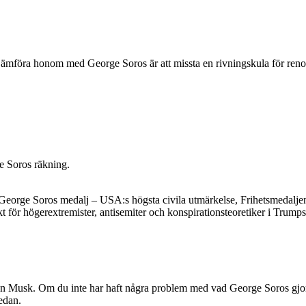
jämföra honom med George Soros är att missta en rivningskula för ren
e Soros räkning.
George Soros medalj – USA:s högsta civila utmärkelse, Frihetsmedaljen.
 för högerextremister, antisemiter och konspirationsteoretiker i Trumps 
Elon Musk. Om du inte har haft några problem med vad George Soros gjo
edan.