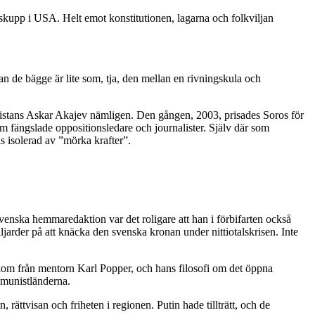
tskupp i USA. Helt emot konstitutionen, lagarna och folkviljan
an de bägge är lite som, tja, den mellan en rivningskula och
zistans Askar Akajev nämligen. Den gången, 2003, prisades Soros för
som fängslade oppositionsledare och journalister. Själv där som
s isolerad av ”mörka krafter”.
svenska hemmaredaktion var det roligare att han i förbifarten också
jarder på att knäcka den svenska kronan under nittiotalskrisen. Inte
en kom från mentorn Karl Popper, och hans filosofi om det öppna
mmunistländerna.
ättvisan och friheten i regionen. Putin hade tillträtt, och de