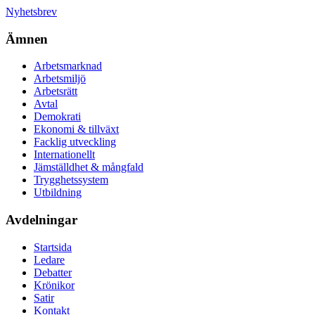
Nyhetsbrev
Ämnen
Arbetsmarknad
Arbetsmiljö
Arbetsrätt
Avtal
Demokrati
Ekonomi & tillväxt
Facklig utveckling
Internationellt
Jämställdhet & mångfald
Trygghetssystem
Utbildning
Avdelningar
Startsida
Ledare
Debatter
Krönikor
Satir
Kontakt