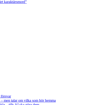
ärt karaktärsmord”
 försvar
 – men talar om vilka som hör hemma
kla – tills AI ska göra dem