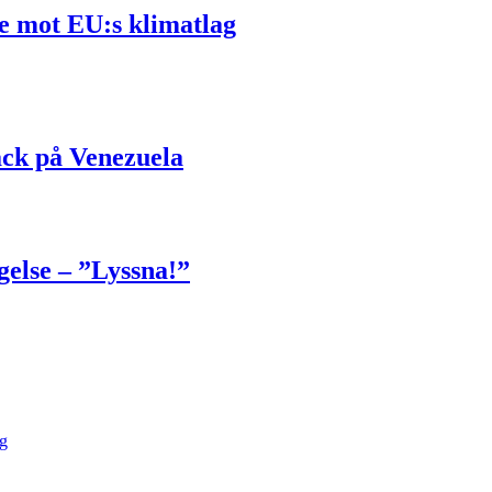
e mot EU:s klimatlag
ack på Venezuela
gelse – ”Lyssna!”
ng