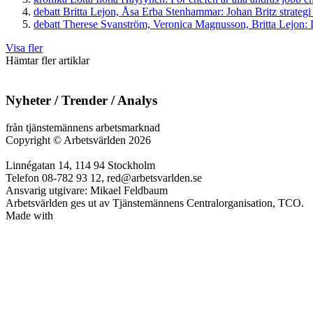
debatt
Britta Lejon, Åsa Erba Stenhammar:
Johan Britz strategi
debatt
Therese Svanström, Veronica Magnusson, Britta Lejon:
D
Visa fler
Hämtar fler artiklar
Nyheter / Trender / Analys
från tjänstemännens arbetsmarknad
Copyright
©
Arbetsvärlden 2026
Linnégatan 14, 114 94 Stockholm
Telefon 08-782 93 12, red@arbetsvarlden.se
Ansvarig utgivare: Mikael Feldbaum
Arbetsvärlden ges ut av Tjänstemännens Centralorganisation, TCO.
Made with