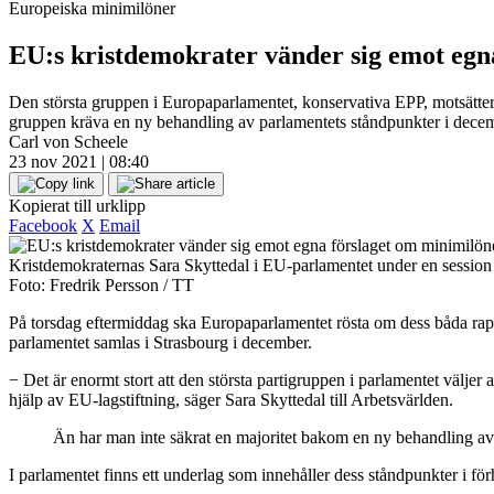
Europeiska minimilöner
EU:s kristdemokrater vänder sig emot egn
Den största gruppen i Europaparlamentet, konservativa EPP, motsätter
gruppen kräva en ny behandling av parlamentets ståndpunkter i dece
Carl von Scheele
23 nov 2021 | 08:40
Kopierat till urklipp
Facebook
X
Email
Kristdemokraternas Sara Skyttedal i EU-parlamentet under en session
Foto: Fredrik Persson / TT
På torsdag eftermiddag ska Europaparlamentet rösta om dess båda rappo
parlamentet samlas i Strasbourg i december.
− Det är enormt stort att den största partigruppen i parlamentet väljer
hjälp av EU-lagstiftning, säger Sara Skyttedal till Arbetsvärlden.
Än har man inte säkrat en majoritet bakom en ny behandling av
I parlamentet finns ett underlag som innehåller dess ståndpunkter i 