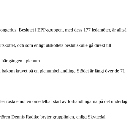
ngerius. Beslutet i EPP-gruppen, med dess 177 ledamöter, är alltså
kottet, och som enligt utskottets beslut skulle gå direkt till
n här gången i plenum.
n bakom kravet på en plenumbehandling. Stödet är långt över de 71
er rösta emot en omedelbar start av förhandlingarna på det underlag
rtören Dennis Radtke bryter grupplinjen, enligt Skyttedal.