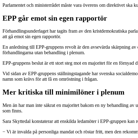
Parlamentet och ministerrådet måste vara överens om direktivet ska k
EPP går emot sin egen rapportör
Förhandlingsunderlaget har tagits fram av den kristdemokratiska par
att gå emot sin egen rapportör.
En anledning till EPP-gruppens revolt är den avsevärda skärpning av dire
förhandlingarna utan behandling i plenum.
EPP-gruppens beslut är ett stort steg mot en majoritet för en förnyad
Vid sidan av EPP-gruppens ställningstagande har svenska socialdemok
namn som krävs för att få en omröstning i frågan.
Mer kritiska till minimilöner i plenum
Men än har man inte säkrat en majoritet bakom en ny behandling av un
som finns.
Sara Skyttedal konstaterar att enskilda ledamöter i EPP-gruppen kan rö
− Vi är invalda på personliga mandat och röstar fritt, men den rekom