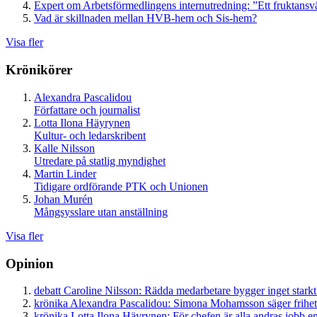
Expert om Arbetsförmedlingens internutredning: ”Ett fruktansv
Vad är skillnaden mellan HVB-hem och Sis-hem?
Visa fler
Krönikörer
Alexandra Pascalidou
Författare och journalist
Lotta Ilona Häyrynen
Kultur- och ledarskribent
Kalle Nilsson
Utredare på statlig myndighet
Martin Linder
Tidigare ordförande PTK och Unionen
Johan Murén
Mångsysslare utan anställning
Visa fler
Opinion
debatt
Caroline Nilsson:
Rädda medarbetare bygger inget starkt
krönika
Alexandra Pascalidou:
Simona Mohamsson säger frihet
krönika
Lotta Ilona Häyrynen:
För chefen är alla andras jobb en