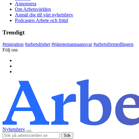
Annonsera
Om Arbetsvärlden
Anmäl dig till vårt nyhetsbrev
Podcasten Arbete och fritid
Trendigt
#
migration
#
arbetslöshet
#
tjänstemannaansvar
#
arbetsförmedlingen
Följ oss
Nyhetsbrev
Sök