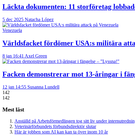
Läckta dokumenten: 11 storföretag lobbad
5 dec 2025
Natacha López
Venezuela
Världsfacket fördömer USA:s militära att
8 jan 16:41
Axel Green
Facken demonstrerar mot 13-åringar i fän
12 jan 14:55
Susanna Lundell
142
142
Mest läst
Anställd på Arbetsförmedlingen tog sitt liv under internutredni
Veterinärförbundets förbundsdirektör slutar
Här är jobben som AI kan kan ta över inom 10 år