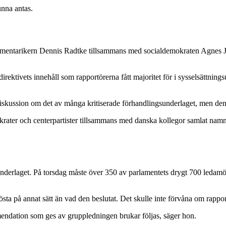
unna antas.
lamentarikern Dennis Radtke tillsammans med socialdemokraten Agnes Jo
ktivets innehåll som rapportörerna fått majoritet för i sysselsättningsuts
 diskussion om det av många kritiserade förhandlingsunderlaget, men de
rater och centerpartister tillsammans med danska kollegor samlat nam
derlaget. På torsdag måste över 350 av parlamentets drygt 700 ledamöt
sta på annat sätt än vad den beslutat. Det skulle inte förvåna om rappo
mendation som ges av gruppledningen brukar följas, säger hon.