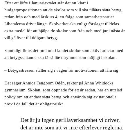
Efter ett löfte i Januariavtalet står det nu klart i
budgetpropositionen att de skolor som vill ska tillåtas sätta betyg
redan från och med årskurs 4, en fråga som samarbetspartiet
Liberalerna drivit länge. Skolverket ska enligt förslaget tilldelas
extra medel för att hjälpa de skolor som från och med juni nästa år
vill gå över till tidigare betyg.
Samtidigt finns det runt om i landet skolor som aktivt arbetar med
att betygssättande ska få så lite utrymme som möjligt i skolan.
– Betygsstressen ställer sig i vägen för motivationen att lära sig.
Det säger Annica Tengbom Ödén, rektor på Anna Whitlocks
gymnasium. Skolan, som öppnade för ett år sedan, har en uttalad
policy om att endast sätta betyg och använda sig av nationella
prov i de fall det är obligatoriskt.
Det är ju ingen gerillaverksamhet vi driver,
det är inte som att vi inte efterlever reglerna.