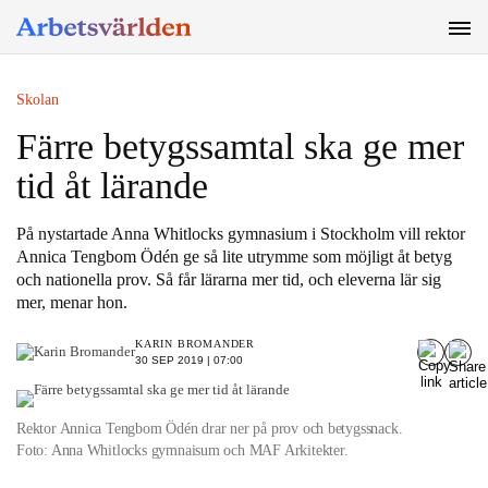
SÖK
Skolan
Färre betygssamtal ska ge mer
tid åt lärande
På nystartade Anna Whitlocks gymnasium i Stockholm vill rektor
Annica Tengbom Ödén ge så lite utrymme som möjligt åt betyg
och nationella prov. Så får lärarna mer tid, och eleverna lär sig
mer, menar hon.
KARIN BROMANDER
30 SEP 2019 | 07:00
Rektor Annica Tengbom Ödén drar ner på prov och betygssnack.
Foto: Anna Whitlocks gymnaisum och MAF Arkitekter.