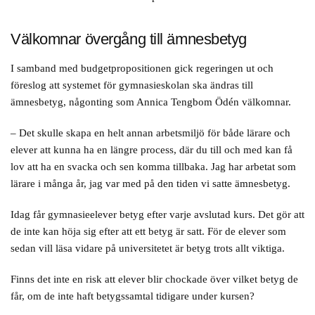
Välkomnar övergång till ämnesbetyg
I samband med budgetpropositionen gick regeringen ut och
föreslog att systemet för gymnasieskolan ska ändras till
ämnesbetyg, någonting som Annica Tengbom Ödén välkomnar.
– Det skulle skapa en helt annan arbetsmiljö för både lärare och
elever att kunna ha en längre process, där du till och med kan få
lov att ha en svacka och sen komma tillbaka. Jag har arbetat som
lärare i många år, jag var med på den tiden vi satte ämnesbetyg.
Idag får gymnasieelever betyg efter varje avslutad kurs. Det gör att
de inte kan höja sig efter att ett betyg är satt. För de elever som
sedan vill läsa vidare på universitetet är betyg trots allt viktiga.
Finns det inte en risk att elever blir chockade över vilket betyg de
får, om de inte haft betygssamtal tidigare under kursen?