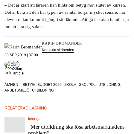
– Det är klart att läraren kan hinta om betyg mot slutet av kursen.
Det är bara att den här typen av samtal börjar mycket senare, när
eleven redan kommit igång i sitt lärande. Att gå i skolan handlar ju
om att lära sig saker.
KARIN BROMANDER
Kontakta skribenten
30 SEP 2019 | 07:00
ÄMNEN:
BETYG
,
BUDGET 2020
,
SKOLA
,
SKOLPOL
,
UTBILDNING
,
ARBETSMILJÖ
,
UTBILDNING
RELATERAD LÄSNING
Intervju
”Mer utbildning ska lösa arbetsmarknadens
problem”