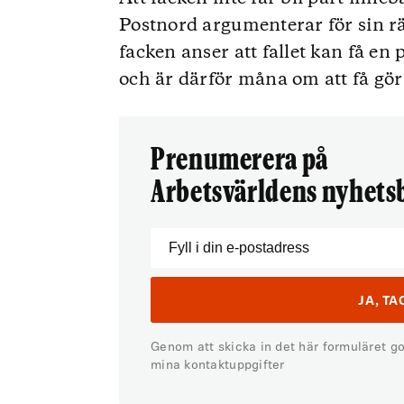
Postnord argumenterar för sin rä
facken anser att fallet kan få e
och är därför måna om att få gör
Prenumerera på
Arbetsvärldens nyhets
Genom att skicka in det här formuläret g
mina kontaktuppgifter