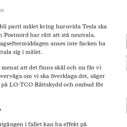
ydd
bli parti målet kring huruvida Tesla ska
m Postnord har rätt att stå neutrala.
edagseftermiddagen anses inte facken ha
ttala sig i målet.
r menat att det finns skäl och nu får vi
överväga om vi ska överklaga det, säger
st på LO-TCO Rättskydd och ombud för
”
utgången i fallet kan ha effekt på