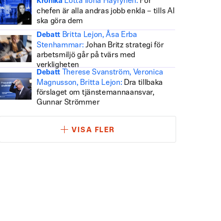
Lotta Ilona Häyrynen:
För
Krönika
chefen är alla andras jobb enkla – tills AI
ska göra dem
Britta Lejon, Åsa Erba
Debatt
Stenhammar:
Johan Britz strategi för
arbetsmiljö går på tvärs med
verkligheten
Therese Svanström, Veronica
Debatt
Magnusson, Britta Lejon:
Dra tillbaka
förslaget om tjänstemannaansvar,
Gunnar Strömmer
VISA FLER