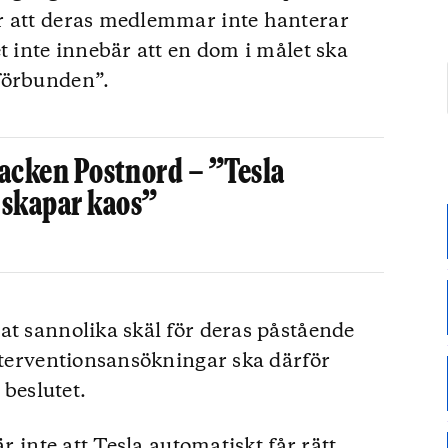
r att deras medlemmar inte hanterar
t inte innebär att en dom i målet ska
förbunden”.
facken Postnord – ”Tesla
 skapar kaos”
at sannolika skäl för deras påstående
interventionsansökningar ska därför
i beslutet.
r inte att Tesla automatiskt får rätt.