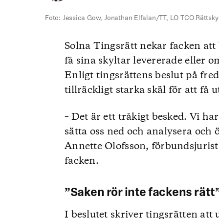
Foto: Jessica Gow, Jonathan Elfalan/TT, LO TCO Rättsk
Solna Tingsrätt nekar facken att 
få sina skyltar levererade eller o
Enligt tingsrättens beslut på fr
tillräckligt starka skäl för att få u
– Det är ett tråkigt besked. Vi ha
sätta oss ned och analysera och 
Annette Olofsson, förbundsjuri
facken.
”Saken rör inte fackens rätt
I beslutet skriver tingsrätten att 