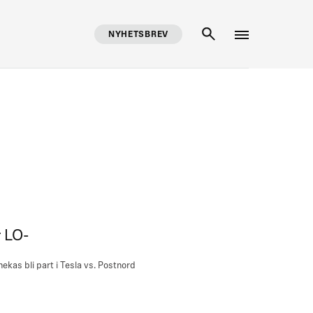
NYHETSBREV
SÖK
r LO-