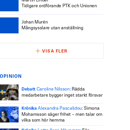
Martin Linder
Tidigare ordförande PTK och Unionen
Johan Murén
Mångsysslare utan anställning
VISA FLER
OPINION
Caroline Nilsson:
Rädda
Debatt
medarbetare bygger inget starkt försvar
Alexandra Pascalidou:
Simona
Krönika
Mohamsson säger frihet – men talar om
vilka som hör hemma