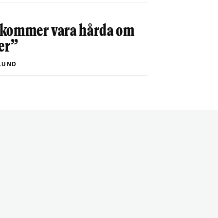
Vi kommer vara hårda om
ter”
LUND