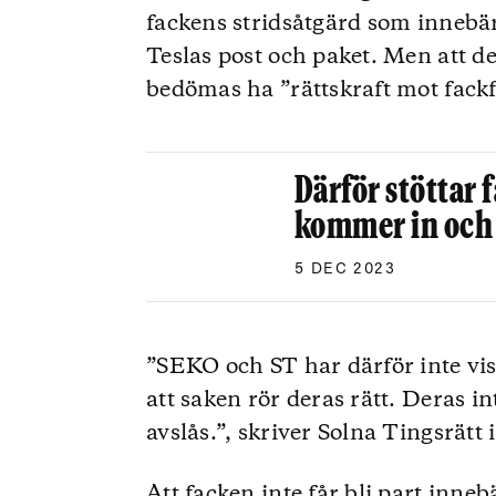
fackens stridsåtgärd som innebä
Teslas post och paket. Men att de
bedömas ha ”rättskraft mot fack
Därför stöttar 
kommer in och
5 DEC 2023
”SEKO och ST har därför inte vis
att saken rör deras rätt. Deras 
avslås.”, skriver Solna Tingsrätt 
Att facken inte får bli part innebä