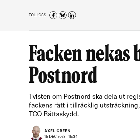
FÖLJ OSS
Facken nekas bl
Postnord
Tvisten om Postnord ska dela ut regis
fackens rätt i tillräcklig utsträckni
TCO Rättsskydd.
AXEL GREEN
15 DEC 2023 | 15:34