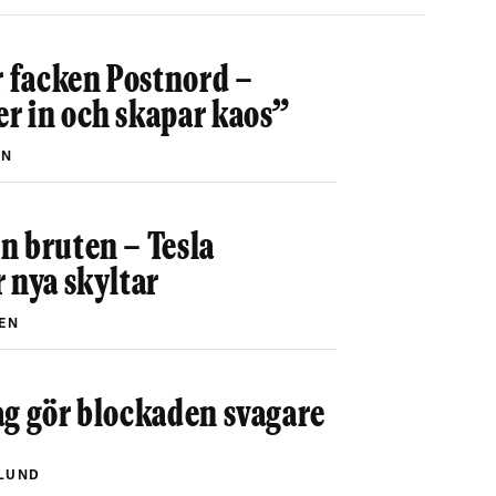
r facken Postnord –
r in och skapar kaos”
EN
n bruten – Tesla
 nya skyltar
EN
ag gör blockaden svagare
LUND