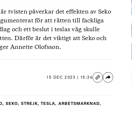
här tvisten påverkar det effekten av Seko
gumenterat för att rätten till fackliga
ag och ett beslut i teslas väg skulle
en. Därför är det viktigt att Seko och
säger Annette Olofsson.
15 DEC 2023 | 15:34
D
,
SEKO
,
STREJK
,
TESLA
,
ARBETSMARKNAD
,